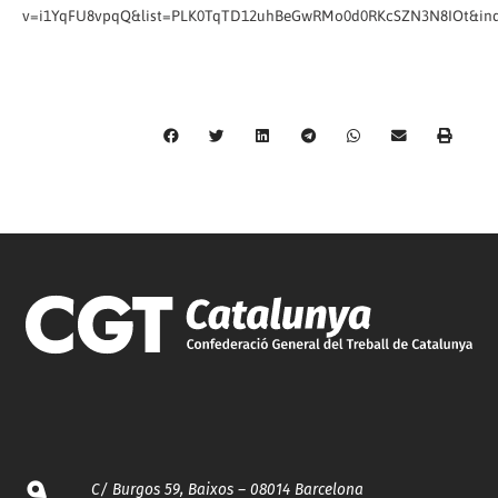
v=i1YqFU8vpqQ&list=PLK0TqTD12uhBeGwRMo0d0RKcSZN3N8IOt&in
C/ Burgos 59, Baixos – 08014 Barcelona