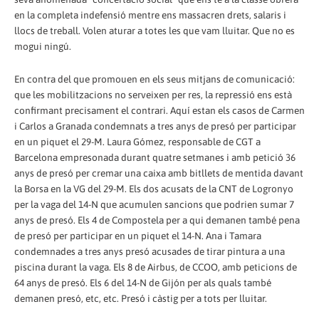
en la completa indefensió mentre ens massacren drets, salaris i
llocs de treball. Volen aturar a totes les que vam lluitar. Que no es
mogui ningú.
En contra del que promouen en els seus mitjans de comunicació:
que les mobilitzacions no serveixen per res, la repressió ens està
confirmant precisament el contrari. Aquí estan els casos de Carmen
i Carlos a Granada condemnats a tres anys de presó per participar
en un piquet el 29-M. Laura Gómez, responsable de CGT a
Barcelona empresonada durant quatre setmanes i amb petició 36
anys de presó per cremar una caixa amb bitllets de mentida davant
la Borsa en la VG del 29-M. Els dos acusats de la CNT de Logronyo
per la vaga del 14-N que acumulen sancions que podrien sumar 7
anys de presó. Els 4 de Compostela per a qui demanen també pena
de presó per participar en un piquet el 14-N. Ana i Tamara
condemnades a tres anys presó acusades de tirar pintura a una
piscina durant la vaga. Els 8 de Airbus, de CCOO, amb peticions de
64 anys de presó. Els 6 del 14-N de Gijón per als quals també
demanen presó, etc, etc. Presó i càstig per a tots per lluitar.