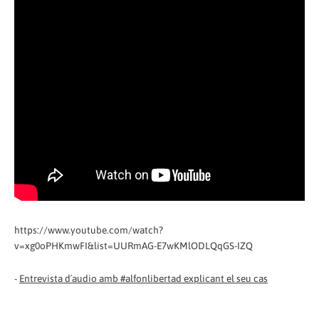
https://www.youtube.com/watch?
v=xg0oPHKmwFI&list=UURmAG-E7wKMlODLQqGS-IZQ
-
Entrevista d´audio amb #alfonlibertad explicant el seu cas