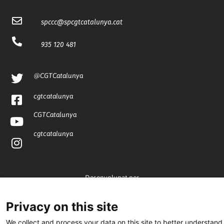
spccc@
spcgtcatalunya.cat
935 120 481
@CGTCatalunya
cgtcatalunya
CGTCatalunya
cgtcatalunya
Desenvolupat per
Privacy on this site
We collect and process your data on this site to better understand