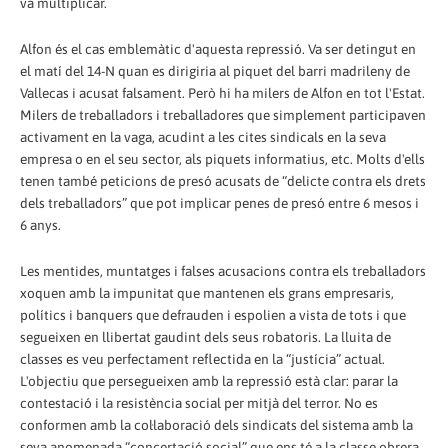
va multiplicar.
Alfon és el cas emblemàtic d'aquesta repressió. Va ser detingut en
el matí del 14-N quan es dirigiria al piquet del barri madrileny de
Vallecas i acusat falsament. Però hi ha milers de Alfon en tot l'Estat.
Milers de treballadors i treballadores que simplement participaven
activament en la vaga, acudint a les cites sindicals en la seva
empresa o en el seu sector, als piquets informatius, etc. Molts d'ells
tenen també peticions de presó acusats de “delicte contra els drets
dels treballadors” que pot implicar penes de presó entre 6 mesos i
6 anys.
Les mentides, muntatges i falses acusacions contra els treballadors
xoquen amb la impunitat que mantenen els grans empresaris,
polítics i banquers que defrauden i espolien a vista de tots i que
segueixen en llibertat gaudint dels seus robatoris. La lluita de
classes es veu perfectament reflectida en la “justícia” actual.
L'objectiu que persegueixen amb la repressió està clar: parar la
contestació i la resistència social per mitjà del terror. No es
conformen amb la col·laboració dels sindicats del sistema amb la
seva anomenada “concertació social” que ens té a la classe obrera