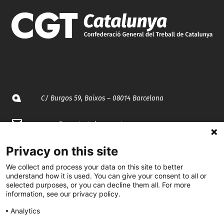
C/ Burgos 59, Baixos – 08014 Barcelona
spccc@
spcgtcatalunya.cat
935 120 481
Privacy on this site
We collect and process your data on this site to better
understand how it is used. You can give your consent to all or
@CGTCatalunya
selected purposes, or you can decline them all. For more
information, see our privacy policy.
cgtcatalunya
Analytics
CGTCatalunya