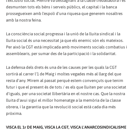
l'exclusió social. Mentre va dessagnant a la classe treballadora i es
desmunten tots els béns i serveis públics, el capital i la banca
prossegueixen amb l'espoli d'una riquesa que generem nosaltres
amb la nostra feina.
La consciència social progressa i la unió de la lluita sindical i la
lluita social és una necessitat ja que els enemic són els mateixos.
Per això la CGT està implicada amb moviments socials combatius i
assemblearis, per sumar des de la participació i la solidaritat.
La defensa dels drets és una de les causes per les quals la CGT
sortirà al carrer l'1 de Maig i moltes vegades més al llarg del que
resta d'any. Mirem al passat perquè estem convençuts que tenim
futur i que el present és de tots / es els que lluiten per una societat
d'iguals, per una societat llibertària en el nostre cas. Que la nostra
lluita d'avui sigui el millor homenatge a la memòria de la classe
obrera, i la garantia que la revolució social està cada dia més
pròxima.
VISCA EL 1r DE MAIG, VISCA LA CGT, VISCA L'ANARCOSINDICALISME