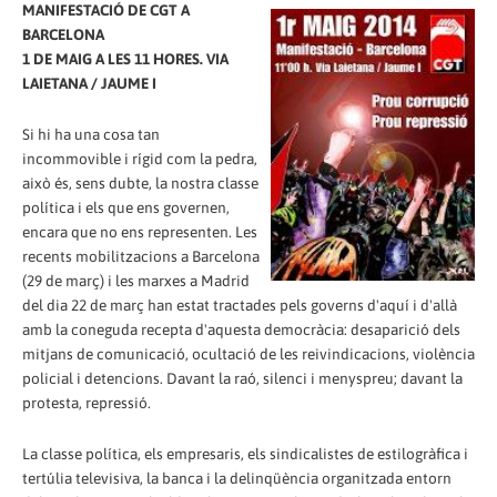
MANIFESTACIÓ DE CGT A
BARCELONA
1 DE MAIG A LES 11 HORES. VIA
LAIETANA / JAUME I
Si hi ha una cosa tan
incommovible i rígid com la pedra,
això és, sens dubte, la nostra classe
política i els que ens governen,
encara que no ens representen. Les
recents mobilitzacions a Barcelona
(29 de març) i les marxes a Madrid
del dia 22 de març han estat tractades pels governs d'aquí i d'allà
amb la coneguda recepta d'aquesta democràcia: desaparició dels
mitjans de comunicació, ocultació de les reivindicacions, violència
policial i detencions. Davant la raó, silenci i menyspreu; davant la
protesta, repressió.
La classe política, els empresaris, els sindicalistes de estilogràfica i
tertúlia televisiva, la banca i la delinqüència organitzada entorn