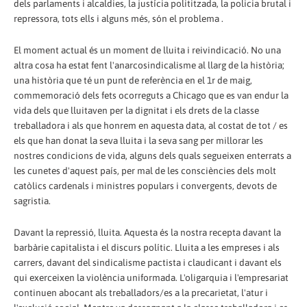
dels parlaments i alcaldies, la justícia polititzada, la policia brutal i
repressora, tots ells i alguns més, són el problema .
El moment actual és un moment de lluita i reivindicació. No una
altra cosa ha estat fent l'anarcosindicalisme al llarg de la història;
una història que té un punt de referència en el 1r de maig,
commemoració dels fets ocorreguts a Chicago que es van endur la
vida dels que lluitaven per la dignitat i els drets de la classe
treballadora i als que honrem en aquesta data, al costat de tot / es
els que han donat la seva lluita i la seva sang per millorar les
nostres condicions de vida, alguns dels quals segueixen enterrats a
les cunetes d'aquest país, per mal de les consciències dels molt
catòlics cardenals i ministres populars i convergents, devots de
sagristia.
Davant la repressió, lluita. Aquesta és la nostra recepta davant la
barbàrie capitalista i el discurs polític. Lluita a les empreses i als
carrers, davant del sindicalisme pactista i claudicant i davant els
qui exerceixen la violència uniformada. L'oligarquia i l'empresariat
continuen abocant als treballadors/es a la precarietat, l'atur i