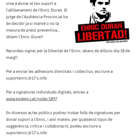
vine a donar el teu suport a
l'alliberament de l'Enric Duran. El
jutge de l'Audiència Provincial ha
de decidir ja si manté o no la
mesura de presó preventiva...
Volem l'Enric lliure!!
Recordeu signar per la llibertat de l'Enric, abans de dilluns dia 18 de
maig!!
Per a enviar les adhesions d'entitats i col·lectius, escriure a
suportenric@17-s.info
Per a signatures individuals digitals, entreu a
www.podem.cat/node/1897
En diversos actes públics podreu trobar fulls de signatures per
donar suport a l'Enric, i així mateix, per qualsevol tipus de
suggerència, crítica i col·laboració, podeu escriure a
suportenric@17-s.info