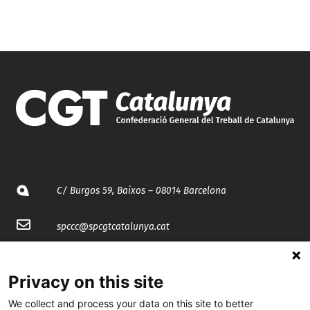
C/ Burgos 59, Baixos – 08014 Barcelona
spccc@
spcgtcatalunya.cat
935 120 481
Privacy on this site
@CGTCatalunya
We collect and process your data on this site to better