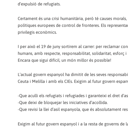
d’expulsió de refugiats.
Certament és una crisi humanitària, però té causes morals, p
polítiques europees de control de fronteres. Els represent
privilegis econòmics.
I per això el 19 de juny sortirem al carrer: per reclamar co
humans, amb respecte, responsabilitat, solidaritat, esforç 
Encara que sigui difícil, un món millor és possible!
L’actual govern espanyol ha dimitit de les seves responsabi
Ceuta i Melilla i amb els CIEs. Exigim al futur govern espan
-Que aculli els refugiats i refugiades i garanteixi el dret d’a
-Que deixi de bloquejar les iniciatives d’acollida.
-Que revisi la llei d’asil espanyola, que és absolutament restr
Exigim al futur govern espanyol i a la resta de governs de l