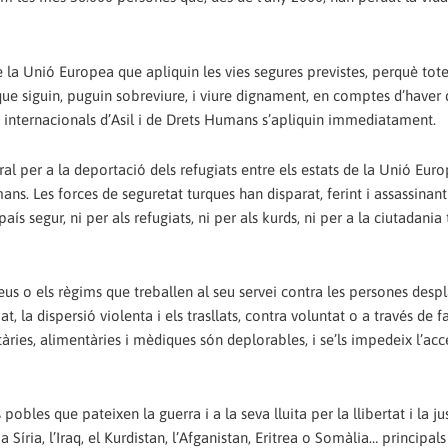
de la Unió Europea que apliquin les vies segures previstes, perquè tote
ue siguin, puguin sobreviure, i viure dignament, en comptes d’haver 
ats internacionals d’Asil i de Drets Humans s’apliquin immediatament.
al per a la deportació dels refugiats entre els estats de la Unió Euro
ns. Les forces de seguretat turques han disparat, ferint i assassinan
ís segur, ni per als refugiats, ni per als kurds, ni per a la ciutadania
us o els règims que treballen al seu servei contra les persones despl
 la dispersió violenta i els trasllats, contra voluntat o a través de f
àries, alimentàries i mèdiques són deplorables, i se’ls impedeix l’accé
bles que pateixen la guerra i a la seva lluita per la llibertat i la jus
 Síria, l’Iraq, el Kurdistan, l’Afganistan, Eritrea o Somàlia… principals