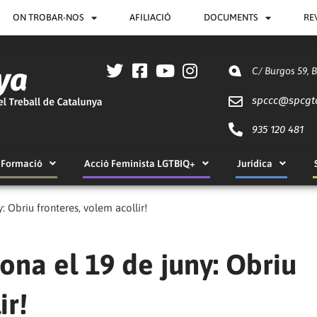
ON TROBAR-NOS
AFILIACIÓ
DOCUMENTS
RE
C/ Burgos 59, 
spccc@
spcgt
935 120 481
Formació
Acció Feminista LGTBIQ+
Jurídica
: Obriu fronteres, volem acollir!
ona el 19 de juny: Obriu
ir!