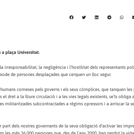
 a plaça Universitat.
 irresponsabilitat, la negligència i l’hostilitat dels representants pol
l’èxode de persones desplaçades que cerquen un lloc segur.
ts humans comeses pels governs i els seus còmplices, que tanquen les 
 dret a la lliure circulació i a les vies legals existents, se’ls obliga
es militaritzades subcontractades a règims opressors i a arriscar la s
part dels nostres governants de la seva obligació d’activar les impr
m les més 36.000 persones que, des de l’any 2000, han perdut la vida