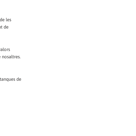
de les
nt de
valors
 nosaltres.
 tanques de