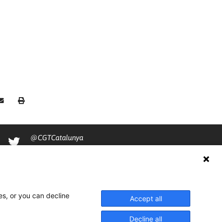
@CGTCatalunya
cgtcatalunya
CGTCatalunya
cgtcatalunya
es, or you can decline
Accept all
Decline all