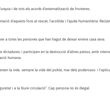
rquia i de tots els acords d’externalització de fronteres.
stinació d’aquests fons al rescat, l’acollida i l’ajuda humanitària. Rec
es per a totes les persones que han hagut de deixar enrere casa seva.
 dictadures, i participen en la destrucció d’altres països, amb inter
otació humana.
trueixen la vida -sempre la vida del poble, mai dels poderosos- i l’aplic
uretat i a la lliure circulació”. Cap persona no és il·legal.