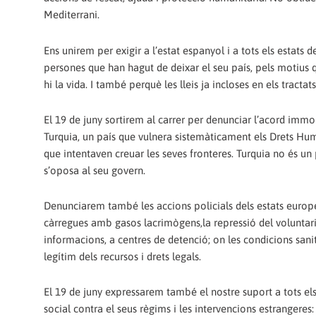
Mediterrani.
Ens unirem per exigir a l’estat espanyol i a tots els estats 
persones que han hagut de deixar el seu país, pels motius q
hi la vida. I també perquè les lleis ja incloses en els tract
El 19 de juny sortirem al carrer per denunciar l’acord immor
Turquia, un país que vulnera sistemàticament els Drets Huma
que intentaven creuar les seves fronteres. Turquia no és un pa
s’oposa al seu govern.
Denunciarem també les accions policials dels estats europe
càrregues amb gasos lacrimògens,la repressió del voluntariat,
informacions, a centres de detenció; on les condicions sanit
legítim dels recursos i drets legals.
El 19 de juny expressarem també el nostre suport a tots els po
social contra el seus règims i les intervencions estrangeres: a