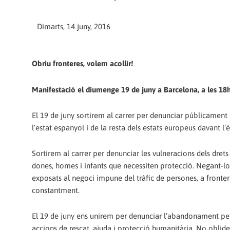
Dimarts, 14 juny, 2016
Obriu fronteres, volem acollir!
Manifestació el diumenge 19 de juny a Barcelona, a les 18h
El 19 de juny sortirem al carrer per denunciar públicament la
l’estat espanyol i de la resta dels estats europeus davant 
Sortirem al carrer per denunciar les vulneracions dels dre
dones, homes i infants que necessiten protecció. Negant-los el
exposats al negoci impune del tràfic de persones, a fronter
constantment.
El 19 de juny ens unirem per denunciar l’abandonament per 
accions de rescat, ajuda i protecció humanitària. No oblide