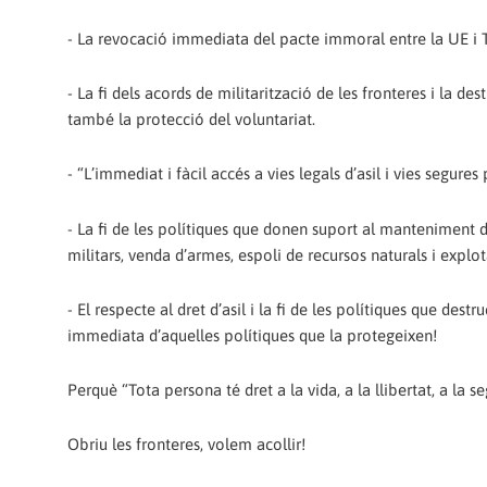
- La revocació immediata del pacte immoral entre la UE i Tu
- La fi dels acords de militarització de les fronteres i la de
també la protecció del voluntariat.
- “L’immediat i fàcil accés a vies legals d’asil i vies segur
- La fi de les polítiques que donen suport al manteniment de
militars, venda d’armes, espoli de recursos naturals i expl
- El respecte al dret d’asil i la fi de les polítiques que des
immediata d’aquelles polítiques que la protegeixen!
Perquè “Tota persona té dret a la vida, a la llibertat, a la seg
Obriu les fronteres, volem acollir!