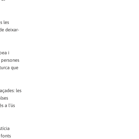
s les
de deixar-
pea i
t persones
 turca que
açades: les
alses
s a l’ús
tícia
 fonts