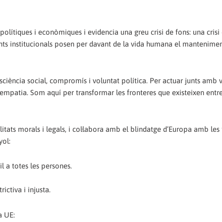
olítiques i econòmiques i evidencia una greu crisi de fons: una crisi 
ants institucionals posen per davant de la vida humana el mantenime
nsciència social, compromís i voluntat política. Per actuar junts amb 
i empatia. Som aquí per transformar les fronteres que existeixen entre
litats morals i legals, i col·labora amb el blindatge d’Europa amb les
yol:
sil a totes les persones.
ictiva i injusta.
a UE: