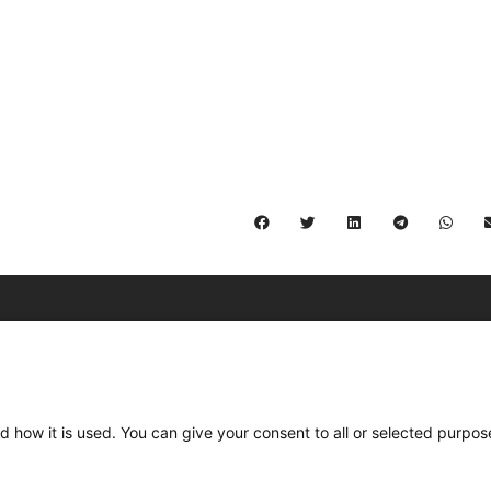
C/ Burgos 59, Baixos – 08014 Barcelona
spccc@
spcgtcatalunya.cat
d how it is used. You can give your consent to all or selected purpos
935 120 481