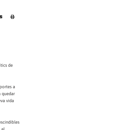
ítics de
portes a
 a quedar
eva vida
escindibles
 al