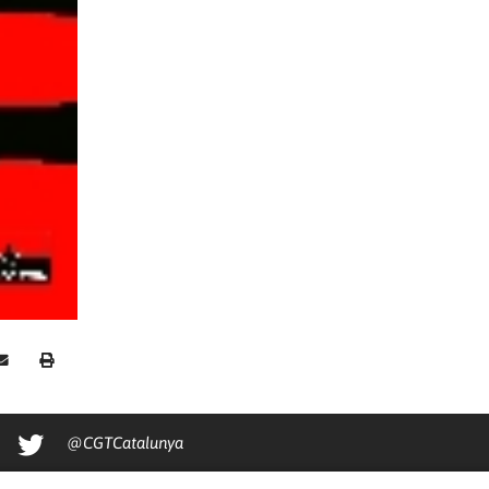
@CGTCatalunya
cgtcatalunya