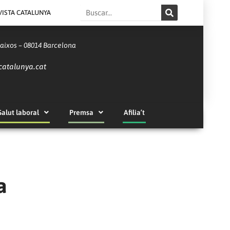
Search
VISTA CATALUNYA
Baixos – 08014 Barcelona
catalunya.cat
Salut laboral
Premsa
Afilia’t
a