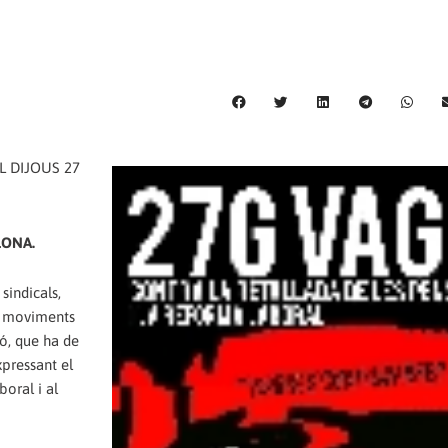
L DIJOUS 27
ELONA.
sindicals,
ls moviments
ió, que ha de
pressant el
boral i al