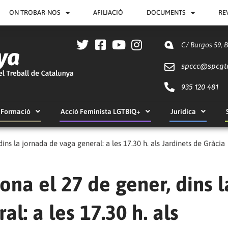
ON TROBAR-NOS
AFILIACIÓ
DOCUMENTS
RE
C/ Burgos 59, 
spccc@
spcgt
935 120 481
Formació
Acció Feminista LGTBIQ+
Jurídica
ins la jornada de vaga general: a les 17.30 h. als Jardinets de Gràcia
ona el 27 de gener, dins l
l: a les 17.30 h. als