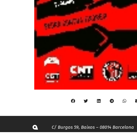
C/ Burgos 59, Baixos – 08014 Barcelona