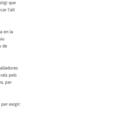
stigi que
ar l’alt
a en la
siu
y de
balladores
orals pels
ns, per
per exigir: