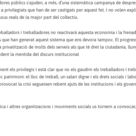
ladores públics s’ajuden, a més, d’una sistemàtica campanya de despre
 privilegiats que han de ser castigats per aquest fet. I no volen explic
ous reals de la major part del col·lectiu.
treballadors i treballadores no reactivarà aquesta economia i la frenad
ls que han generat aquest sistema que ens devora tampoc. El progres
privatització de molts dels serveis als que té dret la ciutadania, llun
vident la mentida del discurs institucional
t els privilegis I està clar que no els gaudim els treballadors I tre
 patrimoni: el lloc de treball, un salari digne i els drets socials i lab
ovocat la crisi segueixen rebent ajuts de les institucions i els gover
ica i altres organitzacions i moviments socials us tornem a convocar, 