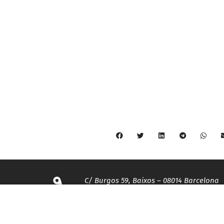
C/ Burgos 59, Baixos – 08014 Barcelona
spccc@
spcgtcatalunya.cat