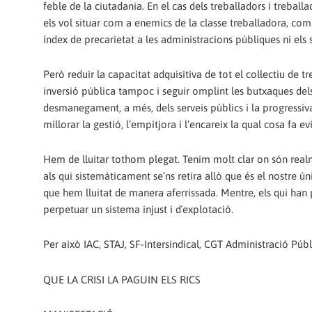
feble de la ciutadania. En el cas dels treballadors i trebal
els vol situar com a enemics de la classe treballadora, com a
índex de precarietat a les administracions públiques ni els s
Però reduir la capacitat adquisitiva de tot el col·lectiu de 
inversió pública tampoc i seguir omplint les butxaques de
desmanegament, a més, dels serveis públics i la progressiva 
millorar la gestió, l’empitjora i l’encareix la qual cosa fa e
Hem de lluitar tothom plegat. Tenim molt clar on són realmen
als qui sistemàticament se’ns retira allò que és el nostre únic
que hem lluitat de manera aferrissada. Mentre, els qui han pr
perpetuar un sistema injust i d´explotació.
Per això IAC, STAJ, SF-Intersindical, CGT Administració Públ
QUE LA CRISI LA PAGUIN ELS RICS