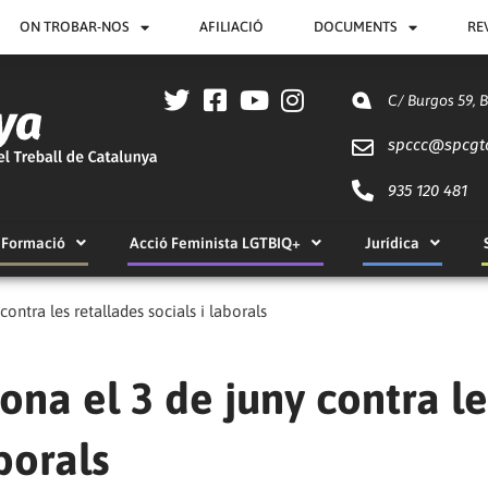
ON TROBAR-NOS
AFILIACIÓ
DOCUMENTS
RE
C/ Burgos 59, 
spccc@
spcgt
935 120 481
Formació
Acció Feminista LGTBIQ+
Jurídica
ontra les retallades socials i laborals
ona el 3 de juny contra le
aborals