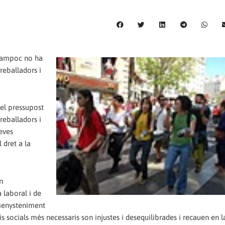
 tampoc no ha
treballadors i
del pressupost
reballadors i
eves
 dret a la
n
 laboral i de
l menysteniment
s socials més necessaris son injustes i desequilibrades i recauen en 