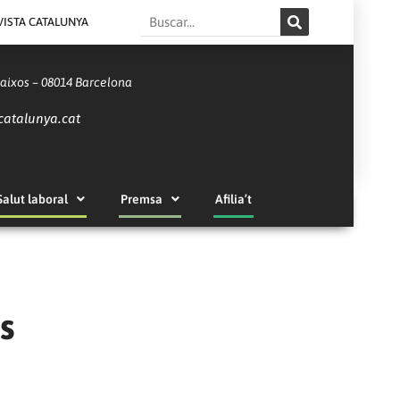
Search
VISTA CATALUNYA
Baixos – 08014 Barcelona
catalunya.cat
Salut laboral
Premsa
Afilia’t
s