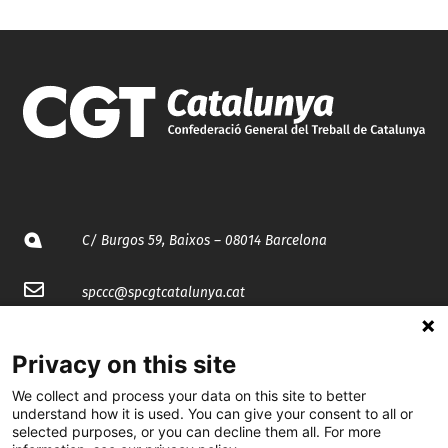
C/ Burgos 59, Baixos – 08014 Barcelona
spccc@
spcgtcatalunya.cat
935 120 481
Privacy on this site
We collect and process your data on this site to better
@CGTCatalunya
understand how it is used. You can give your consent to all or
selected purposes, or you can decline them all. For more
cgtcatalunya