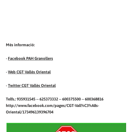
Més informació:
-
Facebook PAH Granollers
-
Web CGT Vallés Oriental
-
Twitter CGT Vallès Oriental
Telfs.: 935931545 -- 625373332 -- 600375500 -- 600368816
http://www.facebook.com/pages/CGT-Vall%C3%A8s-
Oriental/173496139396704