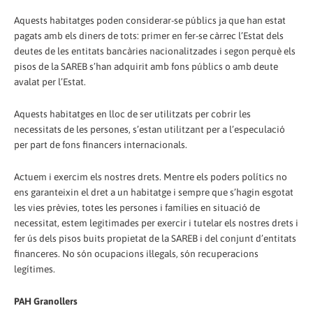
Aquests habitatges poden considerar-se públics ja que han estat
pagats amb els diners de tots: primer en fer-se càrrec l’Estat dels
deutes de les entitats bancàries nacionalitzades i segon perquè els
pisos de la SAREB s’han adquirit amb fons públics o amb deute
avalat per l’Estat.
Aquests habitatges en lloc de ser utilitzats per cobrir les
necessitats de les persones, s’estan utilitzant per a l’especulació
per part de fons financers internacionals.
Actuem i exercim els nostres drets. Mentre els poders polítics no
ens garanteixin el dret a un habitatge i sempre que s’hagin esgotat
les vies prèvies, totes les persones i famílies en situació de
necessitat, estem legitimades per exercir i tutelar els nostres drets i
fer ús dels pisos buits propietat de la SAREB i del conjunt d’entitats
financeres. No són ocupacions il·legals, són recuperacions
legítimes.
PAH Granollers