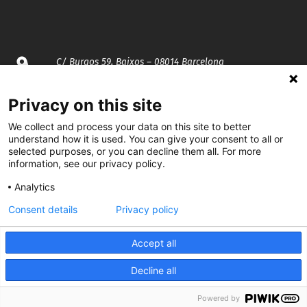
C/ Burgos 59, Baixos – 08014 Barcelona
spccc@
spcgtcatalunya.cat
Privacy on this site
We collect and process your data on this site to better
935 120 481
understand how it is used. You can give your consent to all or
selected purposes, or you can decline them all. For more
information, see our privacy policy.
@CGTCatalunya
Analytics
cgtcatalunya
Consent details
Privacy policy
CGTCatalunya
Accept all
cgtcatalunya
Decline all
Powered by