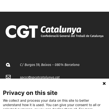
C/ Burgos 59, Baixos – 08014 Barcelona
spccc@
spcgtcatalunya.cat
935 120 481
Privacy on this site
We collect and process your data on this site to better
@CGTCatalunya
understand how it is used. You can give your consent to all or