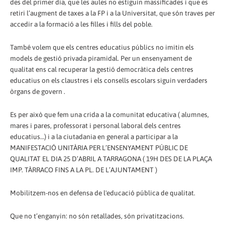
des del primer dia, que les aules no estiguin massificades i que es
retiri l’augment de taxes a la FP i a la Universitat, que són traves per
accedir a la formació a les filles i fills del poble.
També volem que els centres educatius públics no imitin els
models de gestió privada piramidal. Per un ensenyament de
qualitat ens cal recuperar la gestió democràtica dels centres
educatius on els claustres i els consells escolars siguin verdaders
òrgans de govern .
Es per això que fem una crida a la comunitat educativa ( alumnes,
mares i pares, professorat i personal laboral dels centres
educatius…) i a la ciutadania en general a participar a la
MANIFESTACIÓ UNITÀRIA PER L’ENSENYAMENT PÚBLIC DE
QUALITAT EL DIA 25 D’ABRIL A TARRAGONA ( 19H DES DE LA PLAÇA
IMP. TÀRRACO FINS A LA PL. DE L’AJUNTAMENT )
Mobilitzem-nos en defensa de l'educació pública de qualitat.
Que no t’enganyin: no són retallades, són privatitzacions.