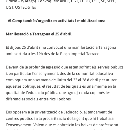
Gràcia – c/Aragó). Convoquen: ANPE, CGT, CCOO, CSIF, SE, SEPC,
UGT, USTEC·STEs
-
Al Camp també s'organitzen activitats i mobilitzacions:
Manifestació a Tarragona el 25 d'abril
El dijous 25 d'abril s'ha convocat una manifestació a Tarragona
amb sortida a les 19h des de la Plaça Imperial Tarraco.
Davant de la profunda agressió que estan sofrint els serveis públics
i, en particular l’ensenyament, des de la comunitat educativa
convoquem una setmana de lluita del 22 al 28 d’abril per aturar
aquestes polítiques, el resultat de les quals es una merma en la
qualitat de l’educació pública que agreuja cada cop més les
diferències socials entre rics i pobres.
Ens oposem a la privatització de l’educació, al tancament de
centres públics i a la precarització de la gent que hi treballa a
l’ensenyament. Volem que es cobreixin les baixes de professorat