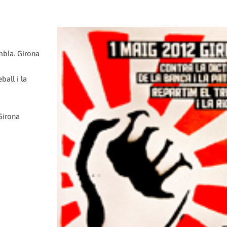
mbla. Girona
ball i la
Girona