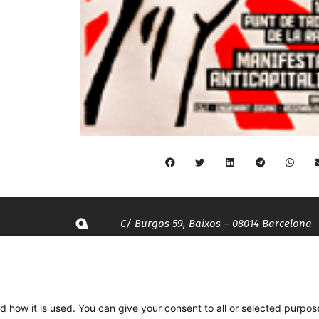
C/ Burgos 59, Baixos – 08014 Barcelona
spccc@
spcgtcatalunya.cat
d how it is used. You can give your consent to all or selected purpos
935 120 481