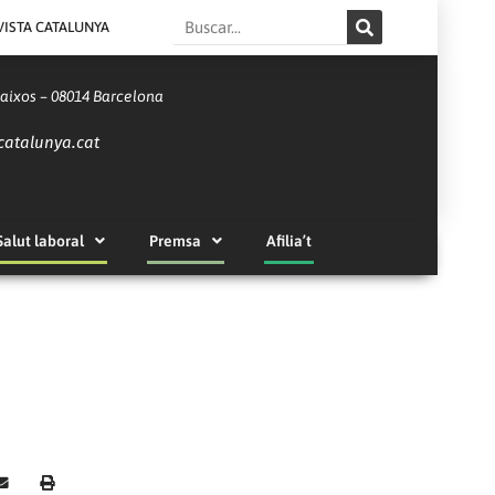
Search
VISTA CATALUNYA
Baixos – 08014 Barcelona
catalunya.cat
Salut laboral
Premsa
Afilia’t