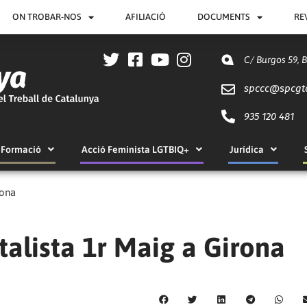
ON TROBAR-NOS
AFILIACIÓ
DOCUMENTS
RE
C/ Burgos 59, 
spccc@
spcgt
935 120 481
Formació
Acció Feminista LGTBIQ+
Jurídica
rona
talista 1r Maig a Girona