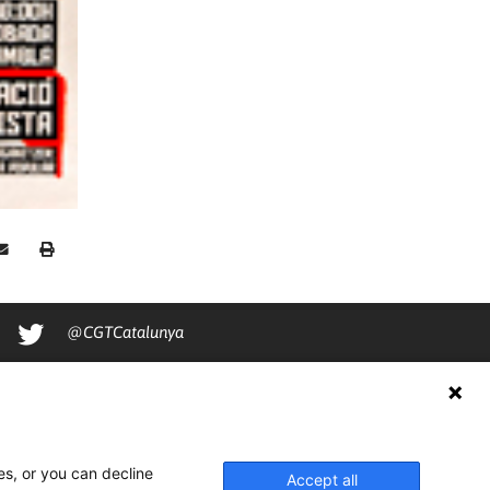
@CGTCatalunya
cgtcatalunya
CGTCatalunya
cgtcatalunya
es, or you can decline
Accept all