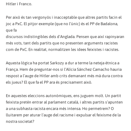
Hitler i Franco.
Per això és tan vergonyós i inacceptable que altres partits facin el
joc a PxC. El pitjor exemple (que no l’únic) és el PP de Badalona,
que fa
discursos indistingibles dels d’Anglada. Pensen que així rapinyaran
més vots, tant dels partits que no presenten arguments racistes
com de PxC. En realitat, normalitzen les idees feixistes i racistes.
Aquesta lògica ha portat Sarkozy a dur a terme la neteja ètnica a
França. Hem de preguntar-nos si l’Alícia Sánchez Camacho hauria
respost a l’auge de Hitler amb crits demanant més mà dura contra
els jueus? El que fa el PP ara és precisament això.
En aquestes eleccions autonòmiques, ens juguem molt. Un partit
feixista pretén entrar al parlament català, i altres partits s’apunten
a una subhasta racista encara més intensa. Ho permetrem? O
lluitarem per aturar l’auge del racisme i expulsar el feixisme de la
nostra societat?