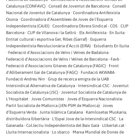
Catalunya (CONFAVC) · Consell de Joventut de Barcelona · Consell
Nacional de Joventut de Catalunya · Coordinadora Antifeixista
Osona · Coordinadora d’Assemblees de Joves de l’Esquerra
Independentista (CAJEI) · Coordinadora Obrera Sindical - COS · CUP
Barcelona · CUP de Vilanova i la Geltrú · Elx Antifeixista · En lluita ·
Entitat cultural i esportiva Ger, Ribes (Garraf) · Esquerra
Independentista Revolucionària d’Acció (EIRA) · Estudiants En lluita
· Federació d’Associacions de Veïns i Veïnes de Badalona ·
Federació d’Associacions de Veïns i Veïnes de Barcelona - Favb ·
Federació d’Associacions Gitanes de Catalunya (FAGIC) · Front
d’Alliberament Gai de Catalunya (FAGC) · Fundació AKWABA ·
Fundació Andreu Nin · Grup de recerca emigra de la UAB ·
Intersindical Alternativa de Catalunya · Intersindical-CSC · Joventut
Socialista de Catalunya (JSC) · Joventut Socialista de Catalunya de
L’Hospitalet · Joves Comunistes · Joves d’Esquerra Nacionalista-
Partit Socialista de Mallorca (JEN-PSM de Mallorca) · Joves
d’Esquerra Verda · Junta Islàmica Catalana · Kamilosetas Muskaria,
distribuïdora llibertària · L’Espai Jove de la Intersindical-CSC · La
Gaianada - Col.lectiu Independentista del Baix Gaià · Llibertat.cat ·
Lluita Internacionalista · Lo sbarco · Marxa Mundial de Dones de