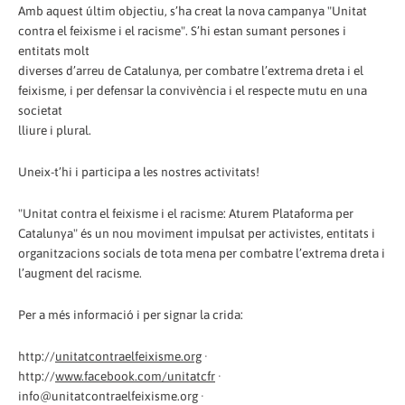
Amb aquest últim objectiu, s’ha creat la nova campanya "Unitat
contra el feixisme i el racisme". S’hi estan sumant persones i
entitats molt
diverses d’arreu de Catalunya, per combatre l’extrema dreta i el
feixisme, i per defensar la convivència i el respecte mutu en una
societat
lliure i plural.
Uneix-t’hi i participa a les nostres activitats!
"Unitat contra el feixisme i el racisme: Aturem Plataforma per
Catalunya" és un nou moviment impulsat per activistes, entitats i
organitzacions socials de tota mena per combatre l’extrema dreta i
l’augment del racisme.
Per a més informació i per signar la crida:
http://
unitatcontraelfeixisme.org
·
http://
www.facebook.com/unitatcfr
·
info@unitatcontraelfeixisme.org ·