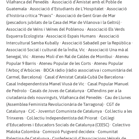
Vilafranca del Penedès · Associació d’Amistat amb el Poble de
Guatemala · Associació d’Estudiants de L’Hospitalet · Associació
d’història crítica “Praxis” · Associació de Gent Gran de Mar
(pescadors jubilats de la Casa del Mar de Vilanova i la Geltrú) ·
Associació de Veïns i Veïnes del Poblenou · Associació Els Verds
Esquerra Ecologista · Associació Espais Humans · Associació
Intercultural Samba Kubally · Associació Sabadell per la República ·
Associació Social i cultural de la Índia, Vic · Associació Una mà al
Senegal, Vic · Ateneu Moli d’en Ral de Caldes de Montbui · Ateneu
Popular 9 Barris · Ateneu Popular de les Corts · Ateneu Popular
l’Arboç d’Arbúcies · BOCA ràdio (ràdio associativa i comunitària del
Carmel, Barcelona) · Casal d’Amistat Català-Cubà De Barcelona ·
Casal Independentista Manel Viusà de Vic · Casal Popular Manuel
de Pedrolo · Casals de Joves de Catalunya · CATendins per a la
ciutadania dels nouvinguts, Vilafranca del Penedès · Cau de Llunes
(Assemblea Feminista Revolucionària de Tarragona) · CGT de
Catalunya · CJC - Joventut Comunista de Catalunya · Col.lectiu a les
Trinxeres · Col.lectiu Independentista del Priorat · Col.legi
d’Educadores i Educadors Socials de Catalunya (CEESC) · Colectivo
Maloka Colombia · Comissió Puigverd decideix · Comunitat
Palestina de Catalunya · Confederació d’Associacions Veïnals de