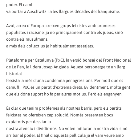
poder. El camí
va portar a Auschwitz i a les llargues dècades del franquisme.
Avui, arreu d’Europa, creixen grups feixistes amb promeses
populistes i racisme, ja no principalment contra els jueus, sinó
contra els musulmans,
a més dels col·lectius ja habitualment assetjats.
Plataforma per Catalunya (PxC), la versió bonsai del Front Nacional
de Le Pen, la lidera Josep Anglada. Aquest personatge té un llarg
historial
feixista, a més d’una condemna per agressions. Per molt que es
camufli, PxC és un partit d’extrema dreta. Evidentment, molta gent
que els dóna suport ho fa per altres motius. Però els enganyen.
És clar que tenim problemes als nostres barris, però els partits
feixistes no ofereixen cap solució. Només presenten bocs
expiatoris per desviar la
nostra atenció i dividir-nos. No volen millorar la nostra vida, sinó
arribar al poder. El final d’aquesta pel·lícula ja el vam veure amb