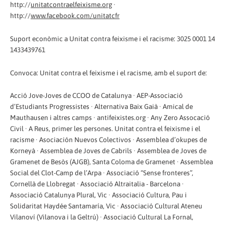
http://
unitatcontraelfeixisme.org
·
http://
www.facebook.com/unitatcfr
Suport econòmic a Unitat contra feixisme i el racisme: 3025 0001 14
1433439761
Convoca: Unitat contra el feixisme i el racisme, amb el suport de:
Acció Jove-Joves de CCOO de Catalunya · AEP-Associació
d’Estudiants Progressistes · Alternativa Baix Gaià · Amical de
Mauthausen i altres camps · antifeixistes.org · Any Zero Assocació
Civil · A Reus, primer les persones. Unitat contra el feixisme i el
racisme · Asociación Nuevos Colectivos · Assemblea d’okupes de
Korneyà · Assemblea de Joves de Cabrils · Assemblea de Joves de
Gramenet de Besòs (AJGB), Santa Coloma de Gramenet · Assemblea
Social del Clot-Camp de l’Arpa · Associació “Sense fronteres”,
Cornellà de Llobregat · Associació Altraitalia - Barcelona ·
Associació Catalunya Plural, Vic · Associació Cultura, Pau i
Solidaritat Haydée Santamaría, Vic · Associació Cultural Ateneu
Vilanoví (Vilanova i la Geltrú) · Associació Cultural La Fornal,