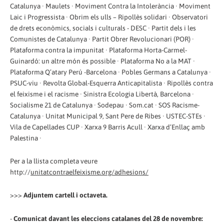
Catalunya · Maulets · Moviment Contra la Intolerància · Moviment
Laic i Progressista · Obrim els ulls – Ripollès solidari · Observatori
de drets econòmics, socials i culturals - DESC · Partit dels i les
Comunistes de Catalunya · Partit Obrer Revolucionari (POR) ·
Plataforma contra la impunitat · Plataforma Horta-Carmel-
Guinardó: un altre món és possible · Plataforma No a la MAT ·
Plataforma Q’atary Perú -Barcelona · Pobles Germans a Catalunya ·
PSUC-viu · Revolta Global-Esquerra Anticapitalista · Ripollès contra
el feixisme i el racisme · Sinistra Ecologia Libertà, Barcelona ·
Socialisme 21 de Catalunya · Sodepau · Som.cat · SOS Racisme-
Catalunya · Unitat Municipal 9, Sant Pere de Ribes · USTEC-STEs ·
Vila de Capellades CUP · Xarxa 9 Barris Acull · Xarxa d’Enllaç amb
Palestina ·
Per a la llista completa veure
http://
unitatcontraelfeixisme.org/adhesions/
>>>
Adjuntem cartell i octaveta.
-
Comunicat davant les eleccions catalanes del 28 de novembre: