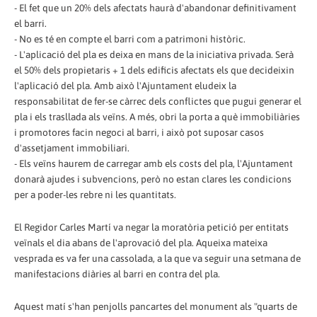
- El fet que un 20% dels afectats haurà d'abandonar definitivament
el barri.
- No es té en compte el barri com a patrimoni històric.
- L'aplicació del pla es deixa en mans de la iniciativa privada. Serà
el 50% dels propietaris + 1 dels edificis afectats els que decideixin
l'aplicació del pla. Amb això l'Ajuntament eludeix la
responsabilitat de fer-se càrrec dels conflictes que pugui generar el
pla i els trasllada als veïns. A més, obri la porta a què immobiliàries
i promotores facin negoci al barri, i això pot suposar casos
d'assetjament immobiliari.
- Els veïns haurem de carregar amb els costs del pla, l'Ajuntament
donarà ajudes i subvencions, però no estan clares les condicions
per a poder-les rebre ni les quantitats.
El Regidor Carles Martí va negar la moratòria petició per entitats
veïnals el dia abans de l'aprovació del pla. Aqueixa mateixa
vesprada es va fer una cassolada, a la que va seguir una setmana de
manifestacions diàries al barri en contra del pla.
Aquest matí s'han penjolls pancartes del monument als "quarts de