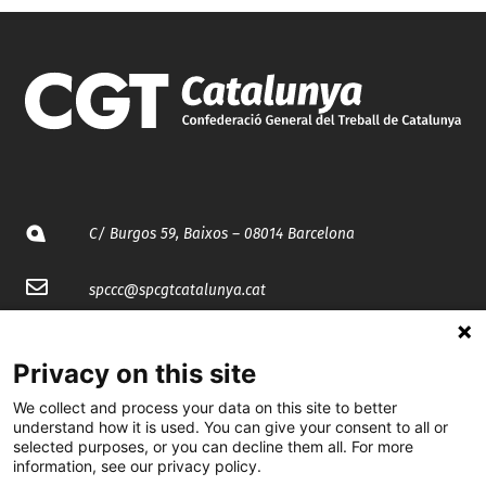
C/ Burgos 59, Baixos – 08014 Barcelona
spccc@
spcgtcatalunya.cat
935 120 481
Privacy on this site
We collect and process your data on this site to better
@CGTCatalunya
understand how it is used. You can give your consent to all or
selected purposes, or you can decline them all. For more
cgtcatalunya
information, see our privacy policy.