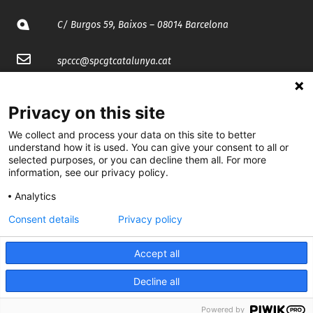
C/ Burgos 59, Baixos – 08014 Barcelona
spccc@
spcgtcatalunya.cat
935 120 481
Privacy on this site
We collect and process your data on this site to better
@CGTCatalunya
understand how it is used. You can give your consent to all or
selected purposes, or you can decline them all. For more
cgtcatalunya
information, see our privacy policy.
CGTCatalunya
Analytics
cgtcatalunya
Consent details
Privacy policy
Accept all
Desenvolupat per
Decline all
Powered by