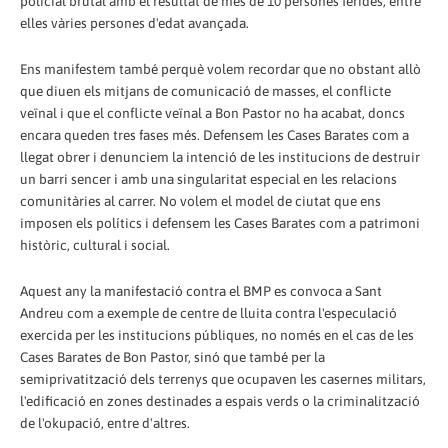
policial brutal amb el resultat de més de 10 persones ferides, entre
elles vàries persones d'edat avançada.
Ens manifestem també perquè volem recordar que no obstant allò
que diuen els mitjans de comunicació de masses, el conflicte
veïnal i que el conflicte veïnal a Bon Pastor no ha acabat, doncs
encara queden tres fases més. Defensem les Cases Barates com a
llegat obrer i denunciem la intenció de les institucions de destruir
un barri sencer i amb una singularitat especial en les relacions
comunitàries al carrer. No volem el model de ciutat que ens
imposen els polítics i defensem les Cases Barates com a patrimoni
històric, cultural i social.
Aquest any la manifestació contra el BMP es convoca a Sant
Andreu com a exemple de centre de lluita contra l'especulació
exercida per les institucions públiques, no només en el cas de les
Cases Barates de Bon Pastor, sinó que també per la
semiprivatització dels terrenys que ocupaven les casernes militars,
l'edificació en zones destinades a espais verds o la criminalització
de l'okupació, entre d'altres.