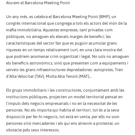
Aturem el Barcelona Meeting Point
Un any més, es celebra el Barcelona Meeting Point (BMP), un
congrés internacional que congrega a tots els actors del món de la
màfia immobiliària. Aquestes empreses, tant privades com
públiques, no amaguen els elevats marges de benefici; les
característiques del sector fan que es puguin acumular grans
riqueses en un temps relativament curt, en una clara mostra del
que podríem anomenar crim organitzat i legal. No sols no amaguen
els beneficis astronòmics, sinó que presenten com a equipaments i
serveis les grans infraestructures depredadores: autopistes, Tren
d'Alta Velocitat (TAV), Molta Alta Tensió (MAT)…
Els grups immobiliaris i les constructores, conjuntament amb les
institucions públiques, projecten un model territorial pensat en
l'impuls dels negocis empresarials i no en la necessitat de les
persones. No els importa qui habita el territori, tot és a la seva
disposició per fer-hi negocis, tot està en venta, per ells no som
persones sinó mercaderies i els qui ens atrevim a protestar, un
obstacle pels seus interessos.