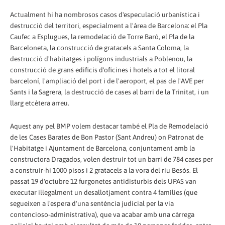
Actualment hi ha nombrosos casos d'especulació urbanística i
destrucció del territori, especialment a l'àrea de Barcelona: el Pla
Caufec a Esplugues, la remodelació de Torre Baró, el Pla de la
Barceloneta, la construcció de gratacels a Santa Coloma, la
destrucció d'habitatges i polígons industrials a Poblenou, la
construcció de grans edificis d'oficines i hotels a tot el litoral
barceloní, l'ampliació del port i de l'aeroport, el pas de l'AVE per
Sants i la Sagrera, la destrucció de cases al barri de la Trinitat, i un
llarg etcètera arreu.
Aquest any pel BMP volem destacar també el Pla de Remodelació
de les Cases Barates de Bon Pastor (Sant Andreu) on Patronat de
l'Habitatge i Ajuntament de Barcelona, conjuntament amb la
constructora Dragados, volen destruir tot un barri de 784 cases per
a construir-hi 1000 pisos i 2 gratacels a la vora del riu Besòs. El
passat 19 d'octubre 12 furgonetes antidisturbis dels UPAS van
executar il·legalment un desallotjament contra 4 famílies (que
segueixen a l'espera d'una sentència judicial per la via
contencioso-administrativa), que va acabar amb una càrrega