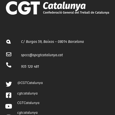
C/ Burgos 59, Baixos – 08014 Barcelona
spccc@
spcgtcatalunya.cat
935 120 481
@CGTCatalunya
cgtcatalunya
CGTCatalunya
cgtcatalunya