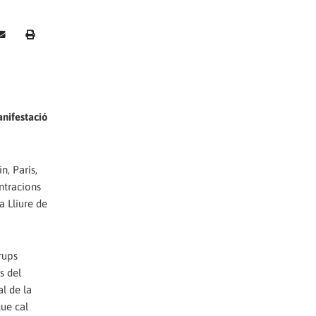
anifestació
n, París,
ntracions
a Lliure de
grups
s del
l de la
que cal