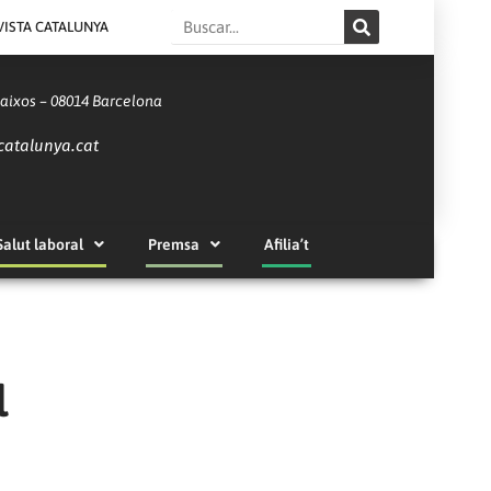
Search
VISTA CATALUNYA
Baixos – 08014 Barcelona
catalunya.cat
Salut laboral
Premsa
Afilia’t
l