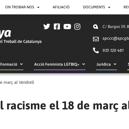
ON TROBAR-NOS
AFILIACIÓ
DOCUMENTS
RE
C/ Burgos 59, 
spccc@
spcgt
935 120 481
Formació
Acció Feminista LGTBIQ+
Jurídica
e març al Vendrell
l racisme el 18 de març a