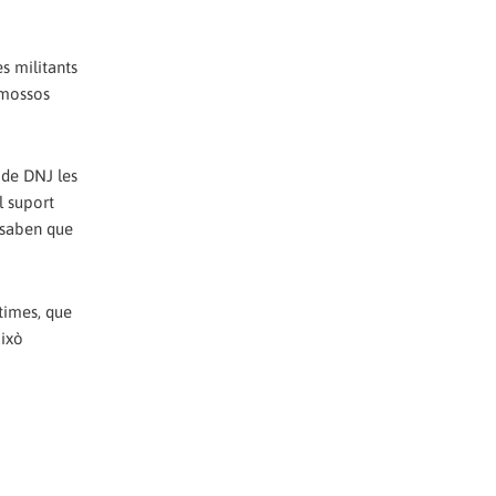
s militants
s mossos
 de DNJ les
l suport
e saben que
ctimes, que
això