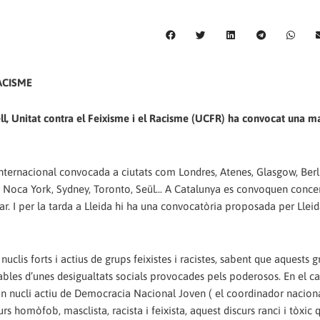
ACISME
ell, Unitat contra el Feixisme i el Racisme (UCFR) ha convocat una m
ternacional convocada a ciutats com Londres, Atenes, Glasgow, Berli
 Noca York, Sydney, Toronto, Seül... A Catalunya es convoquen conce
r. I per la tarda a Lleida hi ha una convocatòria proposada per Lleid
uclis forts i actius de grups feixistes i racistes, sabent que aquests 
rables d’unes desigualtats socials provocades pels poderosos. En el ca
 un nucli actiu de Democracia Nacional Joven ( el coordinador naciona
 homòfob, masclista, racista i feixista, aquest discurs ranci i tòxic 