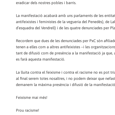
eradicar dels nostres pobles i barris.
La manifestació acabarà amb uns parlaments de les entitats
antifeixistes i feministes de la vegueria del Penedès), de La
d’esquadra del Vendrell) i de les quatre denunciades per P
Recordem que dues de les denunciades per PxC són afiliades
tenen a elles com a altres antifeixistes –i les organitzacion
tant de difusió com de presència a la manifestació ja que, 
es farà aquesta manifestació.
La lluita contra el feixisme i contra el racisme no es pot t
al final serem totes nosaltres, i no podem deixar que nefast
demanem la màxima presència i difusió de la manifestació de
Feixisme mai més!
Prou racisme!