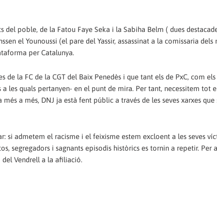
 del poble, de la Fatou Faye Seka i la Sabiha Belm ( dues destacade
hssen el Younoussi (el pare del Yassir, assassinat a la comissaria del
lataforma per Catalunya.
 de la FC de la CGT del Baix Penedès i que tant els de PxC, com els
s a les quals pertanyen- en el punt de mira. Per tant, necessitem tot e
a més a més, DNJ ja està fent públic a través de les seves xarxes qu
riar: si admetem el racisme i el feixisme estem excloent a les seves ví
os, segregadors i sagnants episodis històrics es tornin a repetir. Per 
l Vendrell a la afiliació.