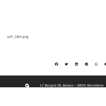
C/ Burgos 59, Baixos – 08014 Barcelona
spccc@
spcgtcatalunya.cat