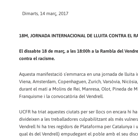
Dimarts, 14 març, 2017
18M, JORNADA INTERNACIONAL DE LLUITA CONTRA EL R
El dissabte 18 de març, a les 18:00h a la Rambla del Vendr
contra el racisme.
Aquesta manifestació s’emmarca en una jornada de lluita in
Viena, Amsterdam, Copenhaguen, Zurich, Varsòvia, Nicòsia,
durant el matí a Molins de Rei, Manresa, Olot, Pineda de Ma
Franquisme i la convocatòria del Vendrell.
UCFR ha triat aquestes ciutats per ser llocs on encara hi ha n
divideixen a les treballadores culpabilitzant als més vulne
Vendrell hi ha tres regidors de Plataforma per Catalunya i
qual és del Vendrell) empudegant el poble amb el seu discurs