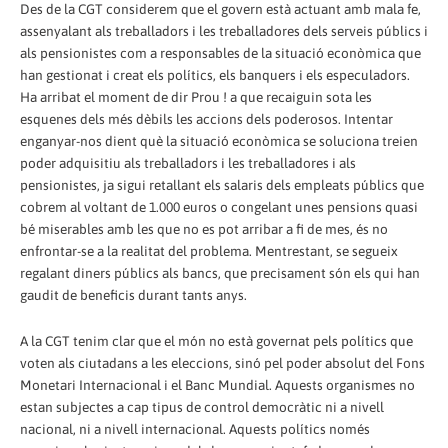
Des de la CGT considerem que el govern està actuant amb mala fe,
assenyalant als treballadors i les treballadores dels serveis públics i
als pensionistes com a responsables de la situació econòmica que
han gestionat i creat els polítics, els banquers i els especuladors.
Ha arribat el moment de dir Prou ! a que recaiguin sota les
esquenes dels més dèbils les accions dels poderosos. Intentar
enganyar-nos dient què la situació econòmica se soluciona treien
poder adquisitiu als treballadors i les treballadores i als
pensionistes, ja sigui retallant els salaris dels empleats públics que
cobrem al voltant de 1.000 euros o congelant unes pensions quasi
bé miserables amb les que no es pot arribar a fi de mes, és no
enfrontar-se a la realitat del problema. Mentrestant, se segueix
regalant diners públics als bancs, que precisament són els qui han
gaudit de beneficis durant tants anys.
A la CGT tenim clar que el món no està governat pels polítics que
voten als ciutadans a les eleccions, sinó pel poder absolut del Fons
Monetari Internacional i el Banc Mundial. Aquests organismes no
estan subjectes a cap tipus de control democràtic ni a nivell
nacional, ni a nivell internacional. Aquests polítics només