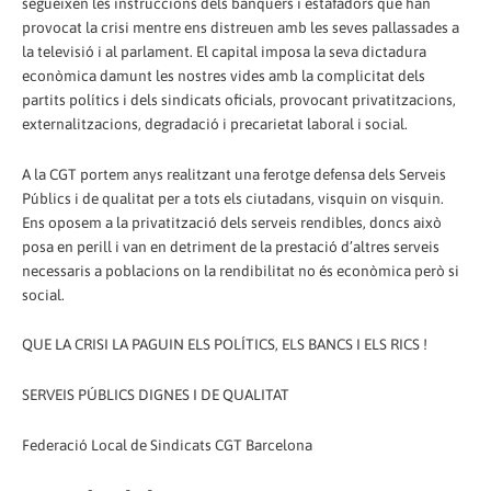
segueixen les instruccions dels banquers i estafadors que han
provocat la crisi mentre ens distreuen amb les seves pallassades a
la televisió i al parlament. El capital imposa la seva dictadura
econòmica damunt les nostres vides amb la complicitat dels
partits polítics i dels sindicats oficials, provocant privatitzacions,
externalitzacions, degradació i precarietat laboral i social.
A la CGT portem anys realitzant una ferotge defensa dels Serveis
Públics i de qualitat per a tots els ciutadans, visquin on visquin.
Ens oposem a la privatització dels serveis rendibles, doncs això
posa en perill i van en detriment de la prestació d’altres serveis
necessaris a poblacions on la rendibilitat no és econòmica però si
social.
QUE LA CRISI LA PAGUIN ELS POLÍTICS, ELS BANCS I ELS RICS !
SERVEIS PÚBLICS DIGNES I DE QUALITAT
Federació Local de Sindicats CGT Barcelona