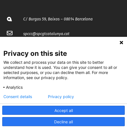
C/ Burgos 59, Baixos – 08014 Barcelona
spccc@
spcgtcatalunya.cat
935 120 481
Privacy on this site
We collect and process your data on this site to better
@CGTCatalunya
understand how it is used. You can give your consent to all or
selected purposes, or you can decline them all. For more
cgtcatalunya
information, see our privacy policy.
CGTCatalunya
Analytics
Consent details
Privacy policy
cgtcatalunya
Accept all
Decline all
Desenvolupat per