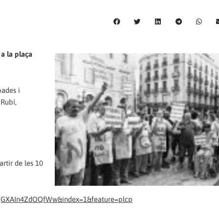
 a la plaça
bades i
 Rubí,
rtir de les 10
lQGXAIn4ZdOQfWw&index=1&feature=plcp