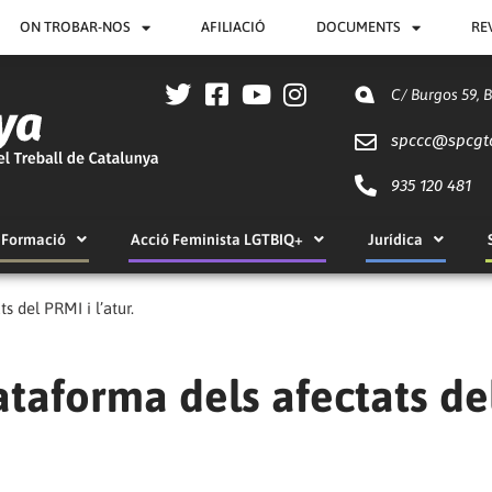
ON TROBAR-NOS
AFILIACIÓ
DOCUMENTS
RE
C/ Burgos 59, 
spccc@
spcgt
935 120 481
Formació
Acció Feminista LGTBIQ+
Jurídica
s del PRMI i l’atur.
ataforma dels afectats de