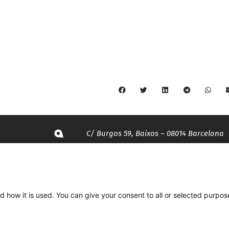
C/ Burgos 59, Baixos – 08014 Barcelona
spccc@
spcgtcatalunya.cat
d how it is used. You can give your consent to all or selected purpos
935 120 481