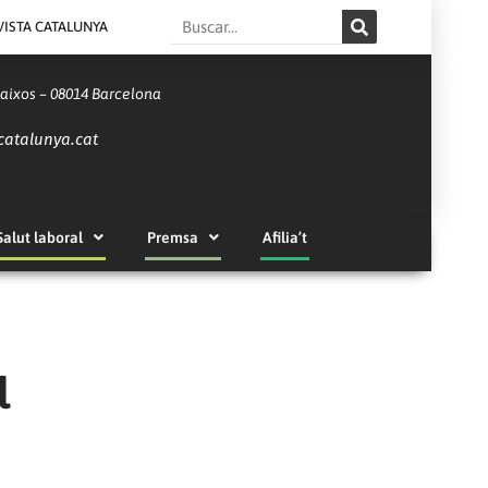
Search
VISTA CATALUNYA
Baixos – 08014 Barcelona
catalunya.cat
Salut laboral
Premsa
Afilia’t
l