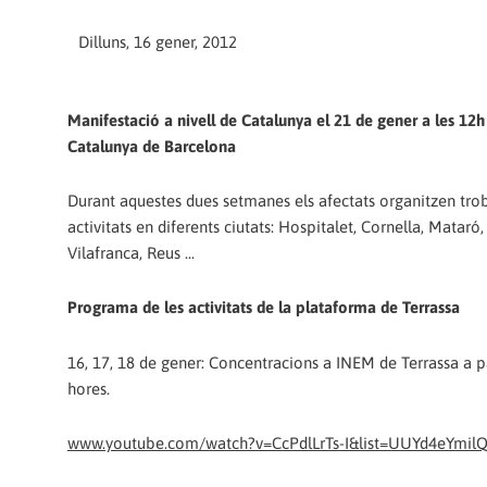
Dilluns, 16 gener, 2012
Manifestació a nivell de Catalunya el 21 de gener a les 12h
Catalunya de Barcelona
Durant aquestes dues setmanes els afectats organitzen tro
activitats en diferents ciutats: Hospitalet, Cornella, Mataró,
Vilafranca, Reus ...
Programa de les activitats de la plataforma de Terrassa
16, 17, 18 de gener: Concentracions a INEM de Terrassa a pa
hores.
www.youtube.com/watch?v=CcPdlLrTs-I&list=UUYd4eYmi