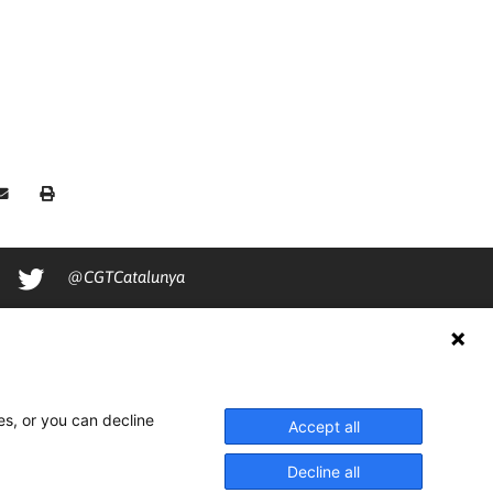
@CGTCatalunya
cgtcatalunya
CGTCatalunya
cgtcatalunya
es, or you can decline
Accept all
Decline all