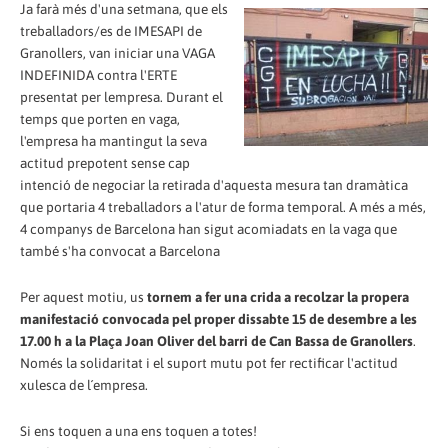
Ja farà més d'una setmana, que els
treballadors/es de IMESAPI de
Granollers, van iniciar una VAGA
INDEFINIDA contra l'ERTE
presentat per lempresa. Durant el
temps que porten en vaga,
l'empresa ha mantingut la seva
actitud prepotent sense cap
intenció de negociar la retirada d'aquesta mesura tan dramàtica
que portaria 4 treballadors a l'atur de forma temporal. A més a més,
4 companys de Barcelona han sigut acomiadats en la vaga que
també s'ha convocat a Barcelona
Per aquest motiu, us
tornem a fer una crida a recolzar la propera
manifestació convocada pel proper dissabte 15 de desembre a les
17.00 h a la Plaça Joan Oliver del barri de Can Bassa de Granollers
.
Només la solidaritat i el suport mutu pot fer rectificar l'actitud
xulesca de l´empresa.
Si ens toquen a una ens toquen a totes!