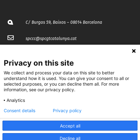
C/ Burgos 59, Baixos – 08014 Barcelona
spccc@
spcgtcatalunya.cat
935 120 481
Privacy on this site
@CGTCatalunya
We collect and process your data on this site to better
understand how it is used. You can give your consent to all or
selected purposes, or you can decline them all. For more
cgtcatalunya
information, see our privacy policy.
CGTCatalunya
Analytics
cgtcatalunya
Consent details
Privacy policy
Accept all
Desenvolupat per
Decline all