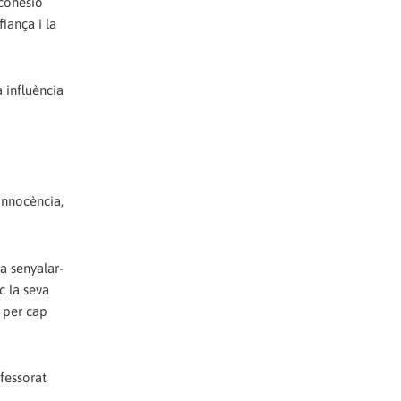
 cohesió
iança i la
a influència
innocència,
a senyalar-
c la seva
s per cap
ofessorat