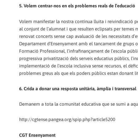
5. Volem centrar-nos en els problemes reals de l’educació
Volem manifestar la nostra contínua lluita i reivindicació 
al conjunt de l’alumnat i que resulten eclipsats per temes m
renovat concerts sense cap avaluació de les necessitats d’es
Departament d’Ensenyament amb el tancament de grups o la
Formació Professional, l’infrafinançament de l’escola públic
progressiva privatització dels serveis educatius públics, l’i
implementació de l’escola inclusiva sense recursos, el dèfici
problemes greus als que els poders públics estan donant li
6. Crida a donar una resposta unitària, àmplia i transversal
Demanem a tota la comunitat educativa que se sumi a aque
http://cgtense.pangea.org/spip.php?article5200
CGT Ensenyament