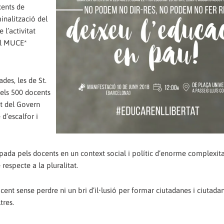
cents de
minalització del
 l’activitat
del MUCE*
des, les de St.
i els 500 docents
at del Govern
d’escalfor i
ada pels docents en un context social i polític d’enorme complexita
respecte a la pluralitat.
nt sense perdre ni un bri d’il•lusió per formar ciutadanes i ciutadan
tres.