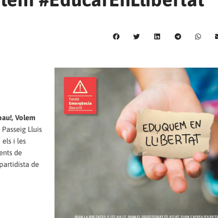
pau!, Volem
l Passeig Lluis
els i les
ents de
partidista de