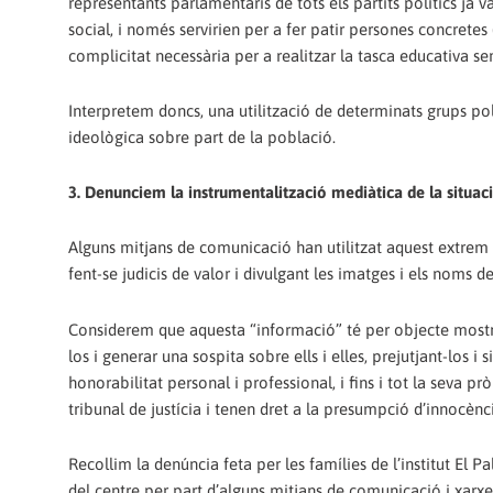
representants parlamentaris de tots els partits polítics ja
social, i només servirien per a fer patir persones concretes
complicitat necessària per a realitzar la tasca educativa 
Interpretem doncs, una utilització de determinats grups polí
ideològica sobre part de la població.
3. Denunciem la instrumentalització mediàtica de la situaci
Alguns mitjans de comunicació han utilitzat aquest extre
fent-se judicis de valor i divulgant les imatges i els noms 
Considerem que aquesta “informació” té per objecte mostra
los i generar una sospita sobre ells i elles, prejutjant-los 
honorabilitat personal i professional, i fins i tot la seva p
tribunal de justícia i tenen dret a la presumpció d’innocènc
Recollim la denúncia feta per les famílies de l’institut El 
del centre per part d’alguns mitjans de comunicació i xarxes