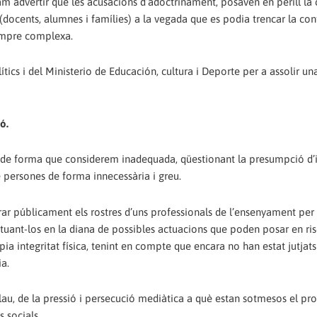
 vam advertir que les acusacions d’adoctrinament, posaven en perill la
 (docents, alumnes i famílies) a la vegada que es podia trencar la conf
sempre complexa.
tics i del Ministerio de Educación, cultura i Deporte per a assolir un
ó.
m de forma que considerem inadequada, qüestionant la presumpció d’
de persones de forma innecessària i greu.
r públicament els rostres d’uns professionals de l’ensenyament per 
i situant-los en la diana de possibles actuacions que poden posar en ris
ròpia integritat física, tenint en compte que encara no han estat jutjat
ia.
Palau, de la pressió i persecució mediàtica a què estan sotmesos el pr
 socials.