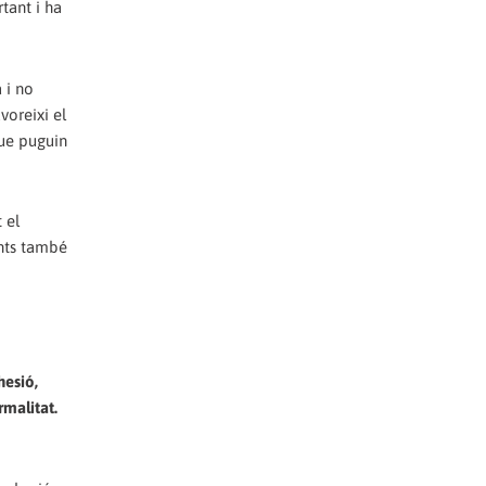
tant i ha
 i no
voreixi el
que puguin
 el
ents també
hesió,
rmalitat.