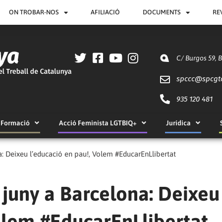
ON TROBAR-NOS
AFILIACIÓ
DOCUMENTS
RE
C/ Burgos 59, 
spccc@
spcgt
935 120 481
Formació
Acció Feminista LGTBIQ+
Jurídica
a: Deixeu l’educació en pau!, Volem #EducarEnLlibertat
 juny a Barcelona: Deixeu
olem #EducarEnLlibertat