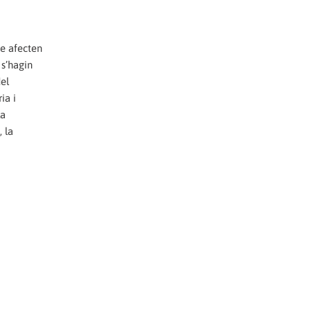
ue afecten
 s’hagin
del
ia i
la
, la