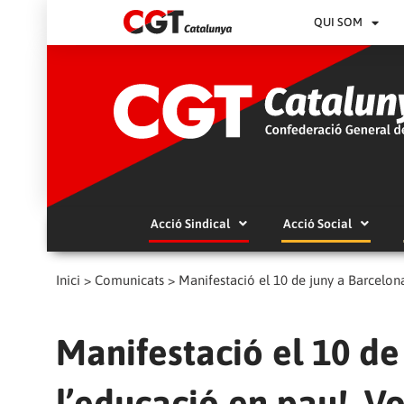
QUI SOM
Acció Sindical
Acció Social
Inici
>
Comunicats
>
Manifestació el 10 de juny a Barcelon
Manifestació el 10 de
l’educació en pau!, V