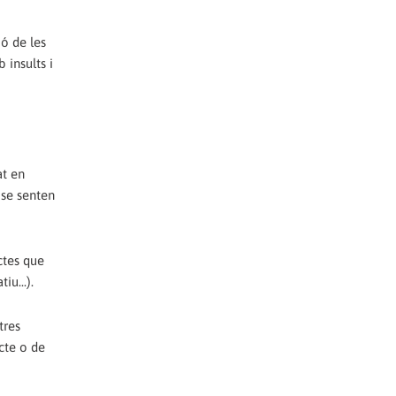
ió de les
 insults i
at en
 se senten
ctes que
iu...).
tres
cte o de