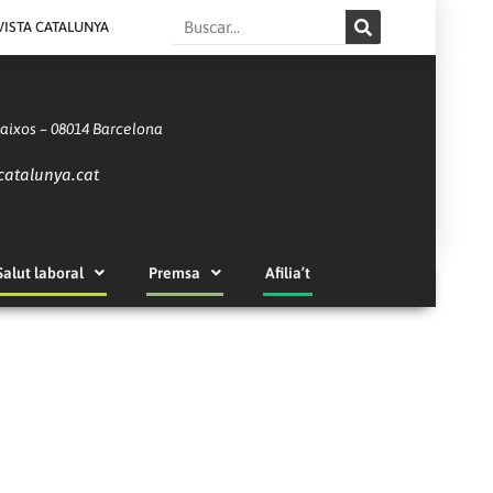
Search
VISTA CATALUNYA
Baixos – 08014 Barcelona
catalunya.cat
Salut laboral
Premsa
Afilia’t