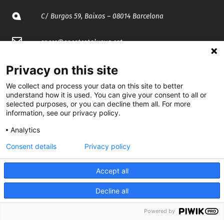
C/ Burgos 59, Baixos – 08014 Barcelona
spccc@
spcgtcatalunya.cat
935 120 481
Privacy on this site
We collect and process your data on this site to better
understand how it is used. You can give your consent to all or
@CGTCatalunya
selected purposes, or you can decline them all. For more
information, see our privacy policy.
cgtcatalunya
Analytics
CGTCatalunya
Consent details
Privacy policy
cgtcatalunya
Accept all
Decline all
Desenvolupat per
Powered by