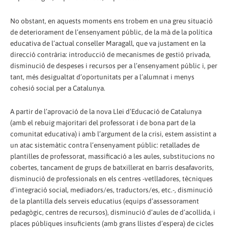
No obstant, en aquests moments ens trobem en una greu situació
de deteriorament de l’ensenyament públic, de la mà de la política
educativa de l’actual conseller Maragall, que va justament en la
direcció contrària: introducció de mecanismes de gestió privada,
disminució de despeses i recursos per a l’ensenyament públic i, per
tant, més desigualtat d’oportunitats per a l’alumnat i menys
cohesió social per a Catalunya.
A partir de l’aprovació de la nova Llei d’Educació de Catalunya
(amb el rebuig majoritari del professorat i de bona part de la
comunitat educativa) i amb l’argument de la crisi, estem assistint a
un atac sistemàtic contra l’ensenyament públic: retallades de
plantilles de professorat, massificació a les aules, substitucions no
cobertes, tancament de grups de batxillerat en barris desafavorits,
disminució de professionals en els centres -vetlladores, tècniques
d’integració social, mediadors/es, traductors/es, etc.-, disminució
de la plantilla dels serveis educatius (equips d’assessorament
pedagògic, centres de recursos), disminució d’aules de d’acollida, i
places públiques insuficients (amb grans llistes d’espera) de cicles