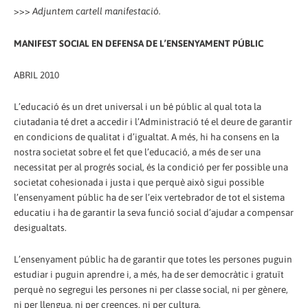
>>>
Adjuntem cartell manifestació.
MANIFEST SOCIAL EN DEFENSA DE L’ENSENYAMENT PÚBLIC
ABRIL 2010
L’educació és un dret universal i un bé públic al qual tota la
ciutadania té dret a accedir i l’Administració té el deure de garantir
en condicions de qualitat i d’igualtat. A més, hi ha consens en la
nostra societat sobre el fet que l’educació, a més de ser una
necessitat per al progrés social, és la condició per fer possible una
societat cohesionada i justa i que perquè això sigui possible
l’ensenyament públic ha de ser l’eix vertebrador de tot el sistema
educatiu i ha de garantir la seva funció social d’ajudar a compensar
desigualtats.
L’ensenyament públic ha de garantir que totes les persones puguin
estudiar i puguin aprendre i, a més, ha de ser democràtic i gratuït
perquè no segregui les persones ni per classe social, ni per gènere,
ni per llengua, ni per creences, ni per cultura.