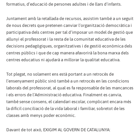
formatius, d’educació de persones adultes i de llars d’infants.
Juntament amb la retallada de recursos, assistim també a un seguit
de nous decrets que pretenen canviar l’organització democràtica i
participativa dels centres per tal d’imposar un model de gestió que
allunyi el professorat i la resta de la comunitat educativa de les
decisions pedagògiques, organitzatives i de gestió econòmica dels
centres públics i que de cap manera afavorirà la bona marxa dels
centres educatius ni ajudarà a millorar la qualitat educativa.
Tot plegat, no solament ens està portant a un retrocés de
l’ensenyament públic sinó també a un retrocés en les condicions
laborals del professorat, al qual es fa responsable de les mancances
i els errors de l’Administració educativa. Finalment es canvia,
també sense consens, el calendari escolar, complicant encara més
la difícil conciliació de la vida laboral i familiar, sobretot de les
classes amb menys poder econòmic.
Davant de tot això, EXIGIM AL GOVERN DE CATALUNYA: