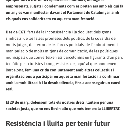
empresonats, jutjats i condemnats com es pretén ara amb els qui fa
un any es van manifestar davant el Parlament de Catalunya i amb
els quals ens solidaritzem en aquesta manifestació.
Des de CGT
, farts de la inconsistència i la docilitat dels grans
sindicats, de les falses promeses dels polítics, de la covardia de
molts jutges, del terror de les forces policials, de l'embrutiment i
manipulació de molts mitjans de comunicació, de les polítiques
municipals que converteixen als barcelonins en figurants d'un parc
temàtic per a turistes i congressistes de jaqué al que anomenen
Barcelona,
fem una crida conjuntament amb altres col·lectius i
organitzacions a participar en aquesta manifestació i a continuar
amb la mobilització i la desobediència, fins a aconseguir un canvi
real.
El 29 de març, defensem tots els nostres drets, lluitem per una
societat justa, que no ens llevin allò que més temen: la LLIBERTAT.
Resistència i lluita per tenir futur