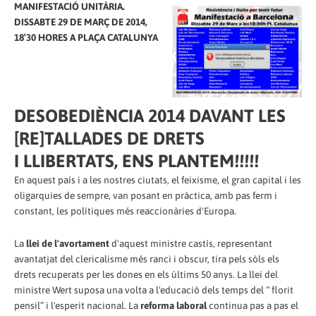
MANIFESTACIÓ UNITÀRIA.
DISSABTE 29 DE MARÇ DE 2014,
18’30 HORES A PLAÇA CATALUNYA
DESOBEDIÈNCIA 2014 DAVANT LES
[RE]TALLADES DE DRETS
I LLIBERTATS, ENS PLANTEM!!!!!
En aquest país i a les nostres ciutats, el feixisme, el gran capital i les
oligarquies de sempre, van posant en pràctica, amb pas ferm i
constant, les polítiques més reaccionàries d'Europa.
La
llei de l'avortament
d'aquest ministre castís, representant
avantatjat del clericalisme més ranci i obscur, tira pels sòls els
drets recuperats per les dones en els últims 50 anys. La llei del
ministre Wert suposa una volta a l'educació dels temps del “ florit
pensil” i l'esperit nacional. La
reforma laboral
continua pas a pas el