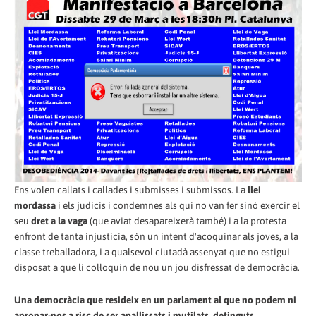
Ens volen callats i callades i submisses i submissos. La
llei
mordassa
i els judicis i condemnes als qui no van fer sinó exercir el
seu
dret a la vaga
(que aviat desapareixerà també) i a la protesta
enfront de tanta injustícia, són un intent d'acoquinar als joves, a la
classe treballadora, i a qualsevol ciutadà assenyat que no estigui
disposat a que li col·loquin de nou un jou disfressat de democràcia.
Una democràcia que resideix en un parlament al que no podem ni
apropar-nos a risc de ser apallissats i mutilats, detinguts,