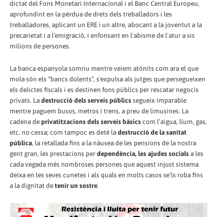
dictat del Fons Monetari Internacional i el Banc Central Europeu,
aprofundint en la pèrdua de drets dels treballadors i les
treballadores, aplicant un ERE i un altre, abocant a la joventut a la
precarietat i a l'emigració, i enfonsant en l'abisme de l'atur a sis
milions de persones.
La banca espanyola somriu mentre veiem atònits com ara el que
mola són els “bancs dolents”, s'expulsa als jutges que persegueixen
els delictes fiscals i es destinen fons públics per rescatar negocis
privats. La
destrucció dels serveis públics
segueix imparable
mentre paguem busos, metros i trens, a preu de limusines. La
cadena de
privatitzacions dels serveis bàsics
com l’aigua, llum, gas,
etc. no cessa; com tampoc es deté la
destrucció de la sanitat
pública
, la retallada fins a la nàusea de les pensions de la nostra
gent gran, les prestacions per
dependència, les ajudes socials
a les
cada vegada més nombroses persones que aquest injust sistema
deixa en les seves cunetes i als quals en molts casos se'ls roba fins
a la dignitat de
tenir un sostre
.