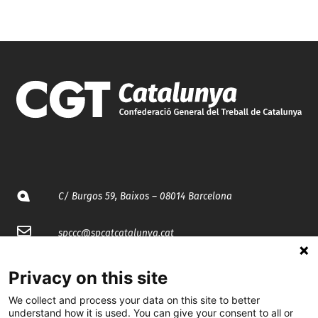
C/ Burgos 59, Baixos – 08014 Barcelona
spccc@
spcgtcatalunya.cat
935 120 481
Privacy on this site
We collect and process your data on this site to better
@CGTCatalunya
understand how it is used. You can give your consent to all or