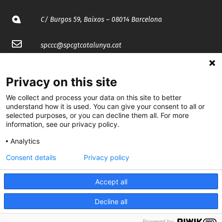
C/ Burgos 59, Baixos – 08014 Barcelona
spccc@
spcgtcatalunya.cat
935 120 481
Privacy on this site
We collect and process your data on this site to better
@CGTCatalunya
understand how it is used. You can give your consent to all or
selected purposes, or you can decline them all. For more
cgtcatalunya
information, see our privacy policy.
CGTCatalunya
Analytics
cgtcatalunya
Consent details
Privacy policy
Accept all
Desenvolupat per
Decline all
Powered by