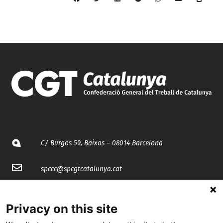
C/ Burgos 59, Baixos – 08014 Barcelona
spccc@
spcgtcatalunya.cat
935 120 481
Privacy on this site
@CGTCatalunya