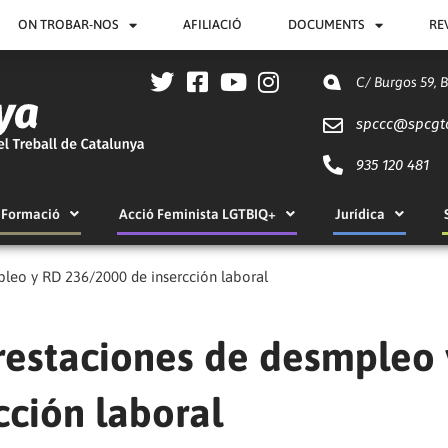
ON TROBAR-NOS
AFILIACIÓ
DOCUMENTS
RE
C/ Burgos 59, 
spccc@
spcgt
935 120 481
Formació
Acció Feminista LGTBIQ+
Jurídica
leo y RD 236/2000 de insercción laboral
restaciones de desmpleo 
cción laboral