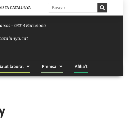
Search
VISTA CATALUNYA
Baixos – 08014 Barcelona
catalunya.cat
Salut laboral
Premsa
Afilia’t
y