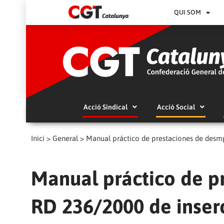
QUI SOM
Acció Sindical
Acció Social
Inici
>
General
>
Manual práctico de prestaciones de desmp
Manual práctico de p
RD 236/2000 de inser