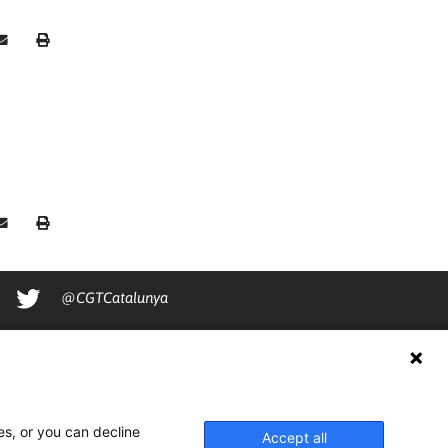
@CGTCatalunya
cgtcatalunya
CGTCatalunya
cgtcatalunya
es, or you can decline
Accept all