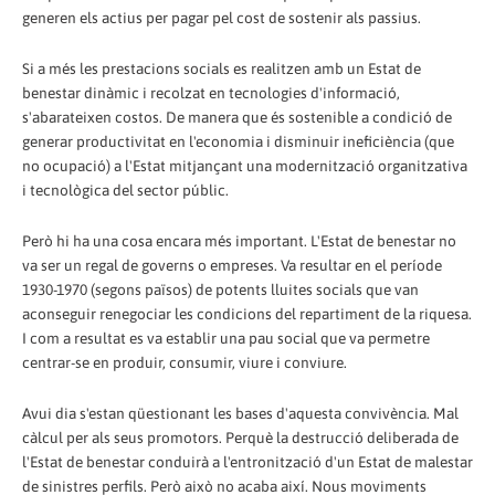
generen els actius per pagar pel cost de sostenir als passius.
Si a més les prestacions socials es realitzen amb un Estat de
benestar dinàmic i recolzat en tecnologies d'informació,
s'abarateixen costos. De manera que és sostenible a condició de
generar productivitat en l'economia i disminuir ineficiència (que
no ocupació) a l'Estat mitjançant una modernització organitzativa
i tecnològica del sector públic.
Però hi ha una cosa encara més important. L'Estat de benestar no
va ser un regal de governs o empreses. Va resultar en el període
1930-1970 (segons països) de potents lluites socials que van
aconseguir renegociar les condicions del repartiment de la riquesa.
I com a resultat es va establir una pau social que va permetre
centrar-se en produir, consumir, viure i conviure.
Avui dia s'estan qüestionant les bases d'aquesta convivència. Mal
càlcul per als seus promotors. Perquè la destrucció deliberada de
l'Estat de benestar conduirà a l'entronització d'un Estat de malestar
de sinistres perfils. Però això no acaba així. Nous moviments