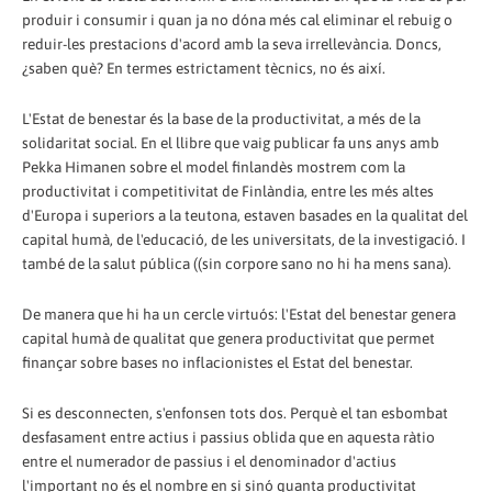
produir i consumir i quan ja no dóna més cal eliminar el rebuig o
reduir-les prestacions d'acord amb la seva irrellevància. Doncs,
¿saben què? En termes estrictament tècnics, no és així.
L'Estat de benestar és la base de la productivitat, a més de la
solidaritat social. En el llibre que vaig publicar fa uns anys amb
Pekka Himanen sobre el model finlandès mostrem com la
productivitat i competitivitat de Finlàndia, entre les més altes
d'Europa i superiors a la teutona, estaven basades en la qualitat del
capital humà, de l'educació, de les universitats, de la investigació. I
també de la salut pública ((sin corpore sano no hi ha mens sana).
De manera que hi ha un cercle virtuós: l'Estat del benestar genera
capital humà de qualitat que genera productivitat que permet
finançar sobre bases no inflacionistes el Estat del benestar.
Si es desconnecten, s'enfonsen tots dos. Perquè el tan esbombat
desfasament entre actius i passius oblida que en aquesta ràtio
entre el numerador de passius i el denominador d'actius
l'important no és el nombre en si sinó quanta productivitat