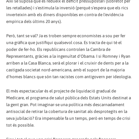
Així se suposa que es redueix el dèficit pressupostari (sobretot per
les retallades) i s'estimula la inversió (perquè s'espera que els rics
inverteixin amb els diners disponibles en contra de l'evidència
empírica dels últims 20 anys).
Però, tant se val? Ja es troben sempre economistes a sou per fer
una gràfica que justifiqui qualsevol cosa. Es tracta de qui té el
poder de fer-ho. Els republicans controlen la Cambra de
Representants, gràcies a la ingenuïtat d'Obama. I si Romney i Ryan
arriben a la Casa Blanca, serà el plorar i el cruixir de dents per a la
castigada societat nord-americana, amb el suport de la majoria
d'homes blancs que són tan racistes com antigovern per ideologia.
El més espectacular és el projecte de liquidació gradual de
Medicare, el programa de salut pública dels Estats Units destinat a
la gent gran. Pot imaginar-se una política més descarnadament
antisocial de retirar la cobertura de sanitat als desprotegits en la
seva jubilació? Era impensable fa un temps, però en temps de crisi
tot és possible.