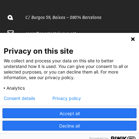
C/ Burgos 59, Baixos – 08014 Barcelona
spccc@
spcgtcatalunya.cat
935 120 481
Privacy on this site
We collect and process your data on this site to better
understand how it is used. You can give your consent to all or
@CGTCatalunya
selected purposes, or you can decline them all. For more
information, see our privacy policy.
cgtcatalunya
Analytics
CGTCatalunya
Consent details
Privacy policy
cgtcatalunya
Accept all
Decline all
Desenvolupat per
Powered by