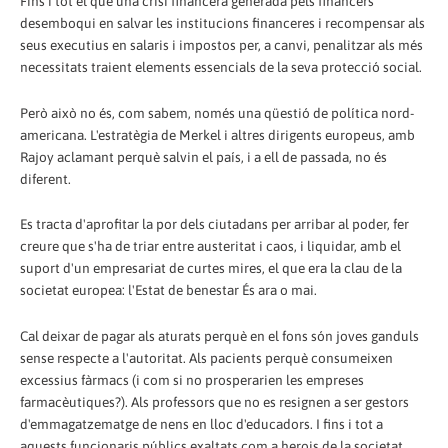
Fins i tot el que una crisi financera generada pels financers
desemboqui en salvar les institucions financeres i recompensar als
seus executius en salaris i impostos per, a canvi, penalitzar als més
necessitats traient elements essencials de la seva protecció social.
Però això no és, com sabem, només una qüestió de política nord-
americana. L'estratègia de Merkel i altres dirigents europeus, amb
Rajoy aclamant perquè salvin el país, i a ell de passada, no és
diferent.
Es tracta d'aprofitar la por dels ciutadans per arribar al poder, fer
creure que s'ha de triar entre austeritat i caos, i liquidar, amb el
suport d'un empresariat de curtes mires, el que era la clau de la
societat europea: l'Estat de benestar És ara o mai.
Cal deixar de pagar als aturats perquè en el fons són joves ganduls
sense respecte a l'autoritat. Als pacients perquè consumeixen
excessius fàrmacs (i com si no prosperarien les empreses
farmacèutiques?). Als professors que no es resignen a ser gestors
d'emmagatzematge de nens en lloc d'educadors. I fins i tot a
aquests funcionaris públics exaltats com a herois de la societat,