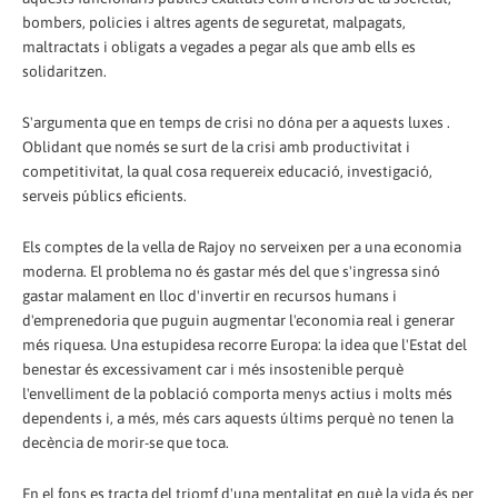
bombers, policies i altres agents de seguretat, malpagats,
maltractats i obligats a vegades a pegar als que amb ells es
solidaritzen.
S'argumenta que en temps de crisi no dóna per a aquests luxes .
Oblidant que només se surt de la crisi amb productivitat i
competitivitat, la qual cosa requereix educació, investigació,
serveis públics eficients.
Els comptes de la vella de Rajoy no serveixen per a una economia
moderna. El problema no és gastar més del que s'ingressa sinó
gastar malament en lloc d'invertir en recursos humans i
d'emprenedoria que puguin augmentar l'economia real i generar
més riquesa. Una estupidesa recorre Europa: la idea que l'Estat del
benestar és excessivament car i més insostenible perquè
l'envelliment de la població comporta menys actius i molts més
dependents i, a més, més cars aquests últims perquè no tenen la
decència de morir-se que toca.
En el fons es tracta del triomf d'una mentalitat en què la vida és per