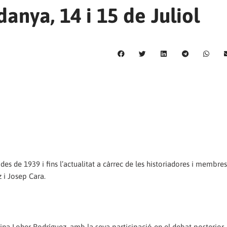
danya, 14 i 15 de Juliol
s des de 1939 i fins l’actualitat a càrrec de les historiadores i membres
 i Josep Cara.
ina Loher Rodríguez, amb la seva participació en el debat posterior