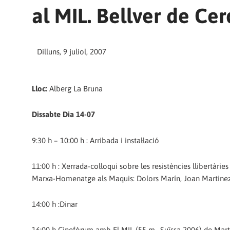
al MIL. Bellver de Cer
Dilluns, 9 juliol, 2007
Lloc:
Alberg La Bruna
Dissabte Dia 14-07
9:30 h – 10:00 h : Arribada i instal·lació
11:00 h : Xerrada-col·loqui sobre les resistències llibertàrie
Marxa-Homenatge als Maquis: Dolors Marín, Joan Martinez
14:00 h :Dinar
16:00 h Cinefòrum amb El MIL (55 m., Suïssa 2006) de Mart