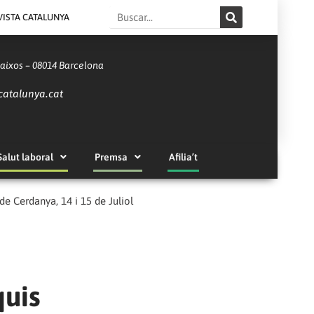
Search
VISTA CATALUNYA
Baixos – 08014 Barcelona
catalunya.cat
Salut laboral
Premsa
Afilia’t
 Cerdanya, 14 i 15 de Juliol
uis