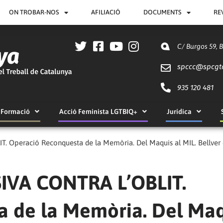
ON TROBAR-NOS
AFILIACIÓ
DOCUMENTS
RE
C/ Burgos 59, 
spccc@
spcgt
935 120 481
Formació
Acció Feminista LGTBIQ+
Jurídica
 Operació Reconquesta de la Memòria. Del Maquis al MIL. Bellver de
SIVA CONTRA L’OBLIT.
a de la Memòria. Del Maq