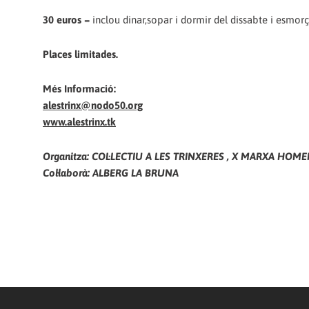
30 euros
= inclou dinar,sopar i dormir del dissabte i esmo
Places limitades.
Més Informació:
alestrinx@nodo50.org
www.alestrinx.tk
Organitza: COL·LECTIU A LES TRINXERES , X MARXA HO
Col·laborà: ALBERG LA BRUNA