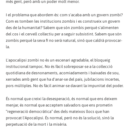
més gent, però amb un poder molt menor.
I el problema que abordem és: com s'acaba amb un govern zombi?
Com es tomben les institucions zombis i es construeix un govern
des de la humanitat? Sabem que són zombis perquè s'alimenten
del cos i el cervell col·lectiu per a seguir subsistint. Sabem que són
zombis perquè la seva fi no serà natural, sinó que caldrà provocar-
la.
L'apocalipsi zombi no és un escenari agradable, el bloqueig
institucional tampoc. No és fàcil sobreposar-se a la col·lecció
quotidiana de desnonaments, acomiadaments i baixades de sou,
xerrades amb gent que ha d'anar-se del país, jubilacions incertes,
pors múltiples. No és fàcil animar-se davant la impunitat del poder.
És normal que creixi la desesperació, és normal que ens deixem
menjar, és normal que acceptem salvadors que ens prometin
“regeneració democràtica” des dels mateixos llocs que han
provocat l'Apocalipsi. És normal, però no és la solució, sinó la
perpetuació de la mort i la misèria.