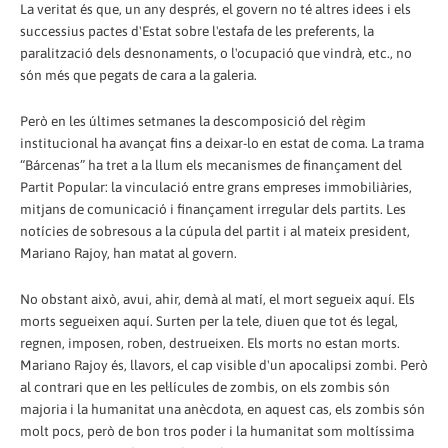
La veritat és que, un any després, el govern no té altres idees i els
successius pactes d'Estat sobre l'estafa de les preferents, la
paralització dels desnonaments, o l'ocupació que vindrà, etc., no
són més que pegats de cara a la galeria.
Però en les últimes setmanes la descomposició del règim
institucional ha avançat fins a deixar-lo en estat de coma. La trama
“Bárcenas” ha tret a la llum els mecanismes de finançament del
Partit Popular: la vinculació entre grans empreses immobiliàries,
mitjans de comunicació i finançament irregular dels partits. Les
notícies de sobresous a la cúpula del partit i al mateix president,
Mariano Rajoy, han matat al govern.
No obstant això, avui, ahir, demà al matí, el mort segueix aquí. Els
morts segueixen aquí. Surten per la tele, diuen que tot és legal,
regnen, imposen, roben, destrueixen. Els morts no estan morts.
Mariano Rajoy és, llavors, el cap visible d'un apocalipsi zombi. Però
al contrari que en les pel·lícules de zombis, on els zombis són
majoria i la humanitat una anècdota, en aquest cas, els zombis són
molt pocs, però de bon tros poder i la humanitat som moltíssima