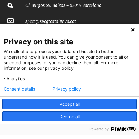
C/ Burgos 59, Baixos – 08014 Barcelona
spccc@
spcgtcatalunya.cat
935 120 481
Privacy on this site
We collect and process your data on this site to better
@CGTCatalunya
understand how it is used. You can give your consent to all or
selected purposes, or you can decline them all. For more
cgtcatalunya
information, see our privacy policy.
Analytics
CGTCatalunya
Consent details
Privacy policy
cgtcatalunya
Accept all
Decline all
Desenvolupat per
Powered by