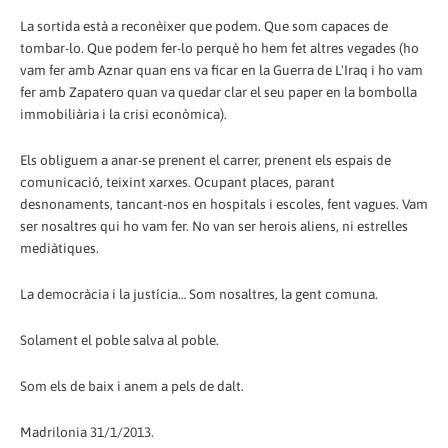
La sortida està a reconèixer que podem. Que som capaces de
tombar-lo. Que podem fer-lo perquè ho hem fet altres vegades (ho
vam fer amb Aznar quan ens va ficar en la Guerra de L'Iraq i ho vam
fer amb Zapatero quan va quedar clar el seu paper en la bombolla
immobiliària i la crisi econòmica).
Els obliguem a anar-se prenent el carrer, prenent els espais de
comunicació, teixint xarxes. Ocupant places, parant
desnonaments, tancant-nos en hospitals i escoles, fent vagues. Vam
ser nosaltres qui ho vam fer. No van ser herois aliens, ni estrelles
mediàtiques.
La democràcia i la justícia… Som nosaltres, la gent comuna.
Solament el poble salva al poble.
Som els de baix i anem a pels de dalt.
Madrilonia 31/1/2013.