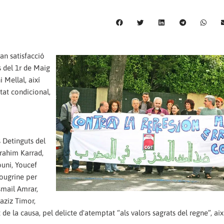
an satisfacció
s del 1r de Maig
 Mellal, així
tat condicional,
 Detinguts del
rrahim Karrad,
ni, Youcef
ougrine per
smail Amrar,
aziz Timor,
la causa, pel delicte d'atemptat “als valors sagrats del regne”, aix