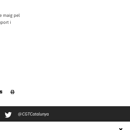
de maig pel
port i
@CGTCatalunya
cgtcatalunya