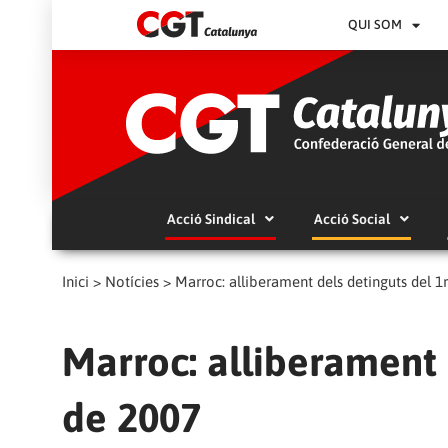
QUI SOM
Acció Sindical
Acció Social
Inici
>
Notícies
>
Marroc: alliberament dels detinguts del 1
Marroc: alliberament 
de 2007