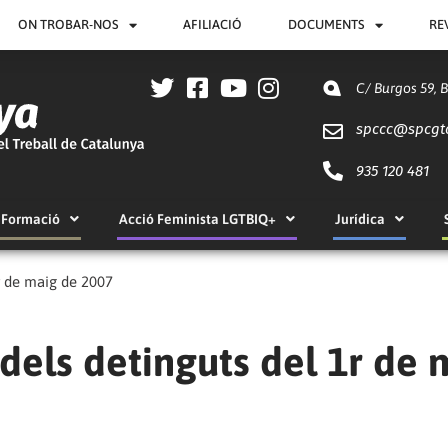
ON TROBAR-NOS
AFILIACIÓ
DOCUMENTS
RE
C/ Burgos 59, 
spccc@
spcgt
935 120 481
Formació
Acció Feminista LGTBIQ+
Jurídica
r de maig de 2007
dels detinguts del 1r de 