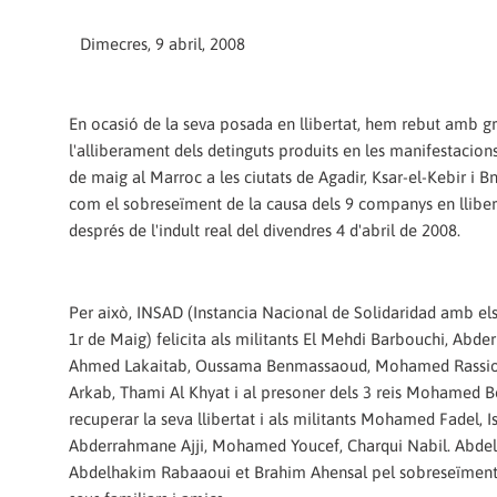
Dimecres, 9 abril, 2008
En ocasió de la seva posada en llibertat, hem rebut amb gr
l'alliberament dels detinguts produits en les manifestacion
de maig al Marroc a les ciutats de Agadir, Ksar-el-Kebir i Bni
com el sobreseïment de la causa dels 9 companys en lliber
després de l'indult real del divendres 4 d'abril de 2008.
Per això, INSAD (Instancia Nacional de Solidaridad amb els
1r de Maig) felicita als militants El Mehdi Barbouchi, Abde
Ahmed Lakaitab, Oussama Benmassaoud, Mohamed Rassiou
Arkab, Thami Al Khyat i al presoner dels 3 reis Mohamed B
recuperar la seva llibertat i als militants Mohamed Fadel, I
Abderrahmane Ajji, Mohamed Youcef, Charqui Nabil. Abdel
Abdelhakim Rabaaoui et Brahim Ahensal pel sobreseïment de 