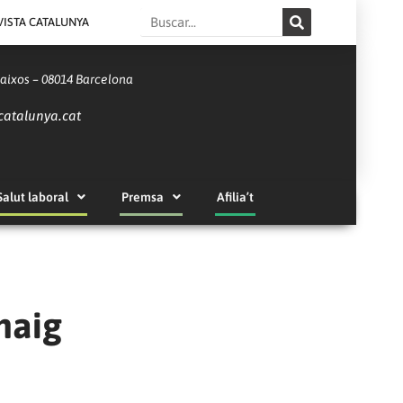
Search
VISTA CATALUNYA
Baixos – 08014 Barcelona
catalunya.cat
Salut laboral
Premsa
Afilia’t
maig