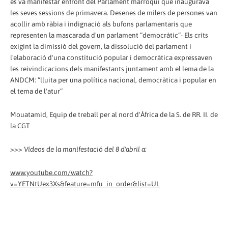
es va manifestar enfront del Parlament marroquí que inaugurava
les seves sessions de primavera. Desenes de milers de persones van
acollir amb ràbia i indignació als bufons parlamentaris que
representen la mascarada d'un parlament “democràtic”- Els crits
exigint la dimissió del govern, la dissolució del parlament i
l'elaboració d'una constitució popular i democràtica expressaven
les reivindicacions dels manifestants juntament amb el lema de la
ANDCM: “lluita per una política nacional, democràtica i popular en
el tema de l'atur”
Mouatamid, Equip de treball per al nord d'Àfrica de la S. de RR. II. de
la CGT
>>>
Vídeos de la manifestació del 8 d'abril a:
www.youtube.com/watch?
v=YETNtUex3Xs&feature=mfu_in_order&list=UL