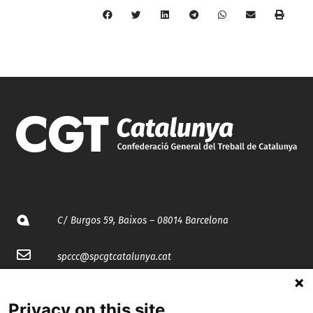
C/ Burgos 59, Baixos – 08014 Barcelona
spccc@
spcgtcatalunya.cat
935 120 481
Privacy on this site