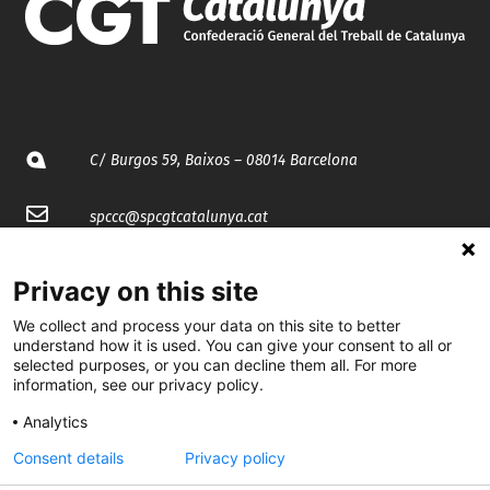
C/ Burgos 59, Baixos – 08014 Barcelona
spccc@
spcgtcatalunya.cat
935 120 481
Privacy on this site
We collect and process your data on this site to better
@CGTCatalunya
understand how it is used. You can give your consent to all or
selected purposes, or you can decline them all. For more
cgtcatalunya
information, see our privacy policy.
CGTCatalunya
Analytics
Consent details
Privacy policy
cgtcatalunya