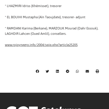
* LHAZMIRI Idriss (Khémisset), tresorer
* EL BOUIHI Mustapha (Aïn Taoujdate), tresorer- adjunt
* RAMDANI Karima (Berkane), MARZOUK Mourad (Dahr Essouk),
LAGHDIR Lahcen (Oued Amlil), consellers.
www.rojoynegro.info/2004/spip.php?article25205