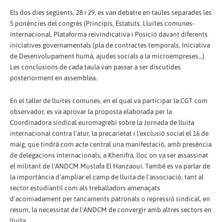
Els dos dies següents, 28 i 29, es van debatre en taules separades les
5 ponències del congrés (Principis, Estatuts, Lluites comunes-
internacional, Plataforma reivindicativa i Posició davant diferents
iniciatives governamentals (pla de contractes temporals, Iniciativa
de Desenvolupament humà, ajudes socials a la microempreses…).
Les conclusions de cada taula van passar a ser discutides
posteriorment en assemblea.
En el taller de lluites comunes, en el qual va participar la CGT com
observador, es va aprovar la proposta elaborada per la
Coordinadora sindical euromagrebí sobre la Jornada de lluita
internacional contra l'atur, la precarietat i l'exclusió social el 16 de
maig, que tindrà com acte central una manifestació, amb presència
de delegacions internacionals, a Khenifra, lloc on va ser assassinat
el militant de l'ANDCM Mustafa El Hanzaoui. També es va parlar de
la importància d'ampliar el camp de lluita de l'associació, tant al
sector estudiantil com als treballadors amenaçats
d'acomiadament per tancaments patronals o repressió sindical, en
resum, la necessitat de l'ANDCM de convergir amb altres sectors en
lluita.