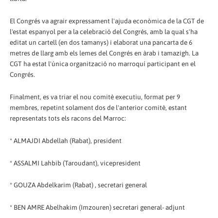
El Congrés va agrair expressament l'ajuda econòmica de la CGT de
l'estat espanyol per a la celebració del Congrés, amb la qual s'ha
editat un cartell (en dos tamanys) i elaborat una pancarta de 6
metres de llarg amb els lemes del Congrés en àrab i tamazigh. La
CGT ha estat l'única organització no marroquí participant en el
Congrés.
Finalment, es va triar el nou comitè executiu, format per 9
membres, repetint solament dos de l'anterior comitè, estant
representats tots els racons del Marroc:
* ALMAJDI Abdellah (Rabat), president
* ASSALMI Lahbib (Taroudant), vicepresident
* GOUZA Abdelkarim (Rabat) , secretari general
* BEN AMRE Abelhakim (Imzouren) secretari general- adjunt