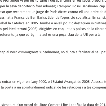
 de Mohamed VI per les tortures i desaparicions en les seves presons 
 per la seva deportació fora admesa; i tampoc Hosni Benslimán, cap 
ar que recentment un jutge de París dictés contra ell una ordre de 
sinat a França de Ben Barka, líder de l'oposició socialista. En canvi
bel la Catòlica en 2005. També a nivell polític destaquen iniciatives
 pel Mediterrani (2008), dirigides en conjunt als països de la ribera 
eferents, ja que el règim alauí és una peça clau de la UE per a la
cap al nord d'immigrants subsaharians, no dubta a facilitar el seu pa
 entrar en vigor en l'any 2000, o l'Estatut Avançat de 2008. Aquests t
la porta a un aprofundiment radical de les relacions i a les compen
a signatura d'un Acord de Lliure Comerç i fins i tot fixa la data de 201