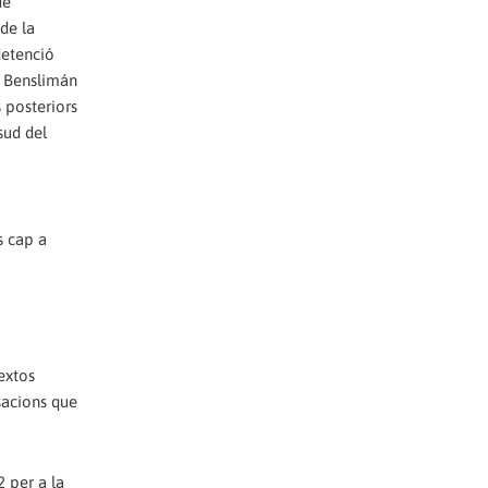
de
de la
detenció
, Benslimán
 posteriors
sud del
s cap a
extos
sacions que
2 per a la