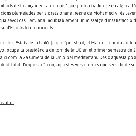
nitaris de finançament apropiats” que podria traduir-se en alguna f
opcions plantejades per a pressionar al regne de Mohamed VI és l'eve
qualsevol cas, “enviaria indubtablement un missatge d'insatisfacció 
se d'Estudis Internacionals.
 dels Estats de la Unió, ja que “per si sol, el Marroc compta amb 
yol ocupa la presidència de torn de la UE en el primer semestre de 2
així com la 2a Cimera de la Unió pel Mediterrani. Des d'aquesta pos
bilitat total d'impulsar “o no, aquestes vies obertes que sens dubte só
os.html