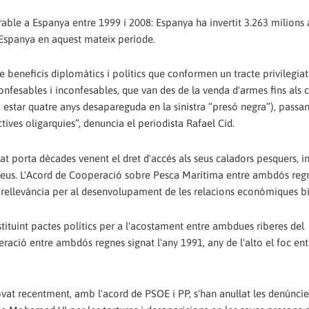
able a Espanya entre 1999 i 2008: Espanya ha invertit 3.263 milions 
 Espanya en aquest mateix període.
de beneficis diplomàtics i polítics que conformen un tracte privilegiat
fesables i inconfesables, que van des de la venda d'armes fins als c
 estar quatre anys desapareguda en la sinistra “presó negra”), passant
tives oligarquies”, denuncia el periodista Rafael Cid.
 porta dècades venent el dret d'accés als seus caladors pesquers, in
ropeus. L'Acord de Cooperació sobre Pesca Marítima entre ambdós reg
e rellevància per al desenvolupament de les relacions econòmiques bil
stituint pactes polítics per a l'acostament entre ambdues riberes del
ració entre ambdós regnes signat l'any 1991, any de l'alto el foc ent
rovat recentment, amb l'acord de PSOE i PP, s'han anul·lat les denúnci