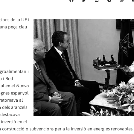
ions de la UE i
 una peça clau
groalimentari i
a i Red
auí en el
Nuevo
regnes espanyol
retornava al
 dels aranzels
 destacava
inversió en el
la construcció o subvencions per a la inversió en energies renovables.