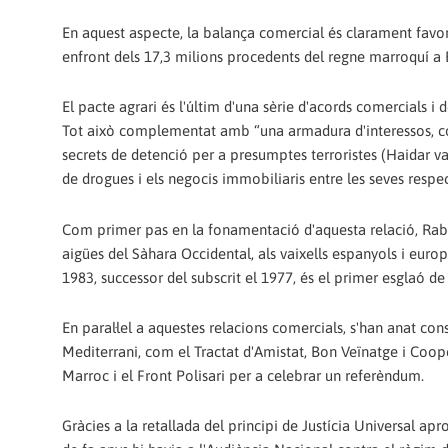
En aquest aspecte, la balança comercial és clarament favor
enfront dels 17,3 milions procedents del regne marroquí a
El pacte agrari és l'últim d'una sèrie d'acords comercials i 
Tot això complementat amb “una armadura d'interessos, con
secrets de detenció per a presumptes terroristes (Haidar va
de drogues i els negocis immobiliaris entre les seves respec
Com primer pas en la fonamentació d'aquesta relació, Rabat
aigües del Sàhara Occidental, als vaixells espanyols i eu
1983, successor del subscrit el 1977, és el primer esglaó d
En paral·lel a aquestes relacions comercials, s'han anat con
Mediterrani, com el Tractat d'Amistat, Bon Veïnatge i Coope
Marroc i el Front Polisari per a celebrar un referèndum.
Gràcies a la retallada del principi de Justícia Universal ap