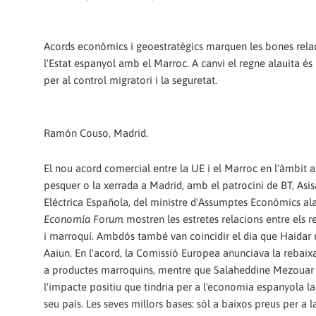
Acords econòmics i geoestratègics marquen les bones relac
l'Estat espanyol amb el Marroc. A canvi el regne alauita és
per al control migratori i la seguretat.
Ramón Couso, Madrid.
El nou acord comercial entre la UE i el Marroc en l'àmbit a
pesquer o la xerrada a Madrid, amb el patrocini de BT, Asis
Eléctrica Española, del ministre d'Assumptes Econòmics al
Economía Forum
mostren les estretes relacions entre els 
i marroquí. Ambdós també van coincidir el dia que Haidar 
Aaiun. En l'acord, la Comissió Europea anunciava la rebaixa
a productes marroquins, mentre que Salaheddine Mezouar
l'impacte positiu que tindria per a l'economia espanyola la 
seu país. Les seves millors bases: sòl a baixos preus per a 