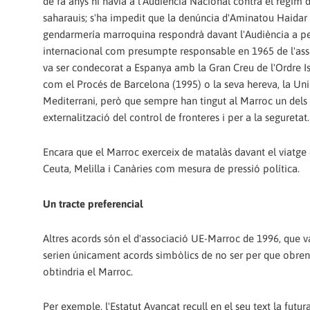
de fa anys hi havia a l'Audiència Nacional contra el règim
saharauis; s'ha impedit que la denúncia d'Aminatou Haidar
gendarmería marroquina respondrà davant l'Audiència a pes
internacional com presumpte responsable en 1965 de l'assas
va ser condecorat a Espanya amb la Gran Creu de l'Ordre Isa
com el Procés de Barcelona (1995) o la seva hereva, la Unió
Mediterrani, però que sempre han tingut al Marroc un dels r
externalització del control de fronteres i per a la seguretat.
Encara que el Marroc exerceix de matalàs davant el viatge 
Ceuta, Melilla i Canàries com mesura de pressió política.
Un tracte preferencial
Altres acords són el d'associació UE-Marroc de 1996, que va
serien únicament acords simbòlics de no ser per que obren 
obtindria el Marroc.
Per exemple, l'Estatut Avançat recull en el seu text la futur