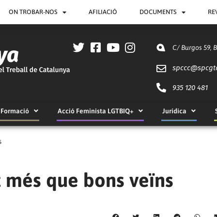
ON TROBAR-NOS
AFILIACIÓ
DOCUMENTS
RE
C/ Burgos 59, 
spccc@
spcgt
935 120 481
Formació
Acció Feminista LGTBIQ+
Jurídica
s
 més que bons veïns