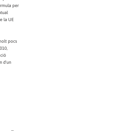
órmula per
ntual
de la UE
molt pocs
010,
ició
n d'un