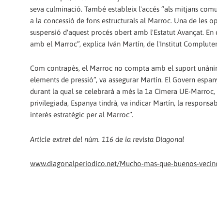
seva culminació. També estableix l'accés “als mitjans comu
a la concessió de fons estructurals al Marroc. Una de les 
suspensió d'aquest procés obert amb l'Estatut Avançat. En 
amb el Marroc”, explica Iván Martín, de l'Institut Compluten
Com contrapès, el Marroc no compta amb el suport unànime
elements de pressió”, va assegurar Martín. El Govern espan
durant la qual se celebrarà a més la 1a Cimera UE-Marroc, 
privilegiada, Espanya tindrà, va indicar Martín, la responsa
interès estratègic per al Marroc”.
Article extret del núm. 116 de la revista Diagonal
www.diagonalperiodico.net/Mucho-mas-que-buenos-vecin