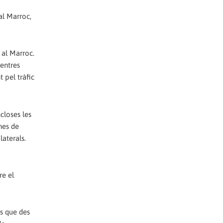
al Marroc,
 al Marroc.
entres
 pel tràfic
closes les
nes de
aterals.
re el
es que des