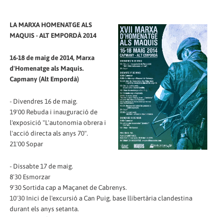
LA MARXA HOMENATGE ALS
MAQUIS - ALT EMPORDÀ 2014
16-18 de maig de 2014, Marxa
d'Homenatge als Maquis.
Capmany (Alt Empordà)
- Divendres 16 de maig.
19'00 Rebuda i inauguració de
l'exposició "L'autonomia obrera i
l'acció directa als anys 70".
21'00 Sopar
- Dissabte 17 de maig.
8'30 Esmorzar
9'30 Sortida cap a Maçanet de Cabrenys.
10'30 Inici de l'excursió a Can Puig, base llibertària clandestina
durant els anys setanta.