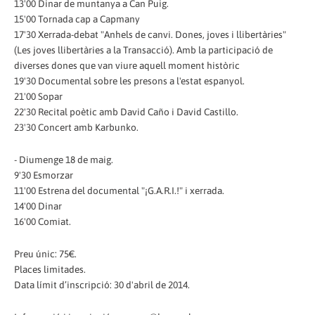
13'00 Dinar de muntanya a Can Puig.
15'00 Tornada cap a Capmany
17'30 Xerrada-debat "Anhels de canvi. Dones, joves i llibertàries"
(Les joves llibertàries a la Transacció). Amb la participació de
diverses dones que van viure aquell moment històric
19'30 Documental sobre les presons a l'estat espanyol.
21'00 Sopar
22'30 Recital poètic amb David Caño i David Castillo.
23'30 Concert amb Karbunko.
- Diumenge 18 de maig.
9'30 Esmorzar
11'00 Estrena del documental "¡G.A.R.I.!" i xerrada.
14'00 Dinar
16'00 Comiat.
Preu únic: 75€.
Places limitades.
Data límit d’inscripció: 30 d'abril de 2014.