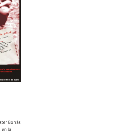
ster Borràs
 en la