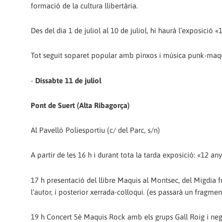
formació de la cultura llibertària.
Des del dia 1 de juliol al 10 de juliol, hi haurà l’exposic
Tot seguit soparet popular amb pinxos i música punk-maqu
-
Dissabte 11 de juliol
Pont de Suert (Alta Ribagorça)
Al Pavelló Poliesportiu (c/ del Parc, s/n)
A partir de les 16 h i durant tota la tarda exposició: «12
17 h presentació del llibre Maquis al Montsec, del Migdia fr
l’autor, i posterior xerrada-col·loqui. (es passarà un fragm
19 h Concert 5è Maquis Rock amb els grups Gall Roig i neg