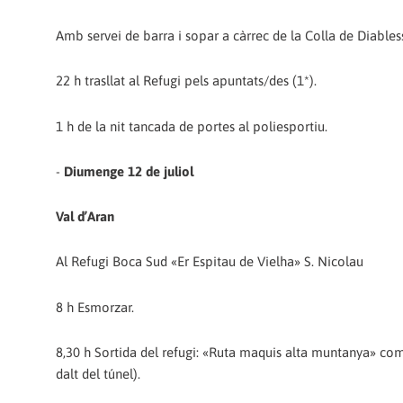
Amb servei de barra i sopar a càrrec de la Colla de Diabless
22 h trasllat al Refugi pels apuntats/des (1*).
1 h de la nit tancada de portes al poliesportiu.
-
Diumenge 12 de juliol
Val d’Aran
Al Refugi Boca Sud «Er Espitau de Vielha» S. Nicolau
8 h Esmorzar.
8,30 h Sortida del refugi: «Ruta maquis alta muntanya» come
dalt del túnel).