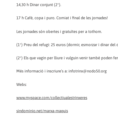
14,30 h Dinar conjunt (2*).
17 h Cafè, copa i puro. Comiat i final de les jornades!
Les jornades són obertes i gratuïtes per a tothom.
(1*) Preu del refugi: 25 euros (dormir, esmorzar i dinar del
(2*) Els que vagin per lliure i vulguin venir també poden fer
Més informació i inscriure’s a: infotrinx@nodo50.org
Webs:
www.myspace.com/collectiualestrinxeres
sindominio.net/marxa-maquis