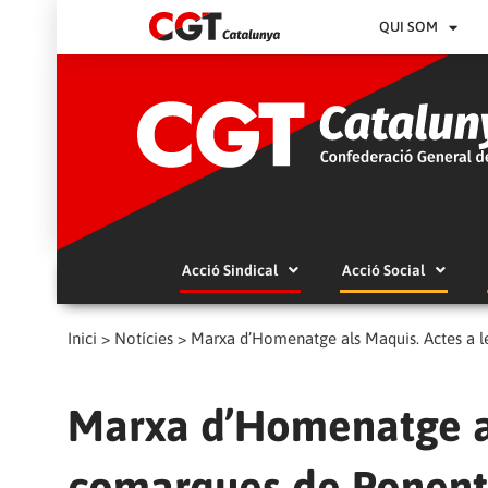
QUI SOM
Acció Sindical
Acció Social
Inici
>
Notícies
>
Marxa d’Homenatge als Maquis. Actes a 
Marxa d’Homenatge al
comarques de Ponent