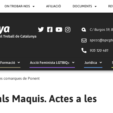
ON TROBAR-NOS
AFILIACIÓ
DOCUMENTS
RE
C/ Burgos 59, 
spccc@
spcgt
935 120 481
Formació
Acció Feminista LGTBIQ+
Jurídica
les comarques de Ponent
s Maquis. Actes a les