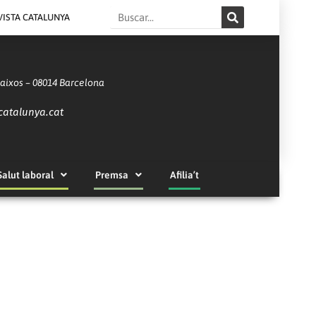
Search
VISTA CATALUNYA
Baixos – 08014 Barcelona
catalunya.cat
Salut laboral
Premsa
Afilia’t