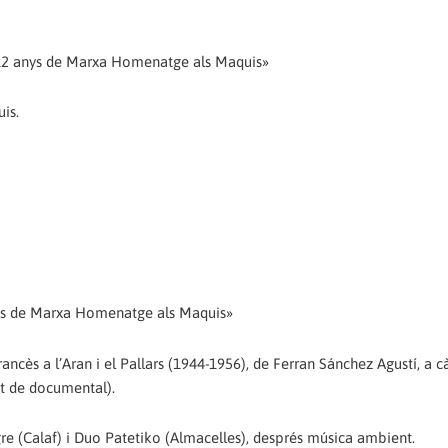
ió «12 anys de Marxa Homenatge als Maquis»
is.
 anys de Marxa Homenatge als Maquis»
ancès a l’Aran i el Pallars (1944-1956), de Ferran Sánchez Agustí, a c
ent de documental).
re (Calaf) i Duo Patetiko (Almacelles), després música ambient.