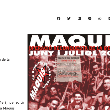
 de la
eià), per sortir
ta Maquis i