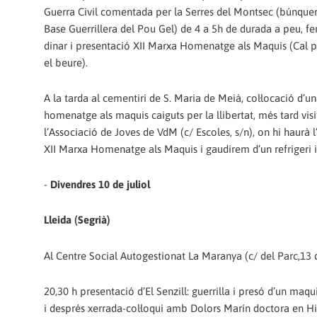
Guerra Civil comentada per la Serres del Montsec (búnquer
Base Guerrillera del Pou Gel) de 4 a 5h de durada a peu, f
dinar i presentació XII Marxa Homenatge als Maquis (Cal po
el beure).
A la tarda al cementiri de S. Maria de Meià, col·locació d’u
homenatge als maquis caiguts per la llibertat, més tard visi
l’Associació de Joves de VdM (c/ Escoles, s/n), on hi haurà l
XII Marxa Homenatge als Maquis i gaudirem d’un refrigeri 
-
Divendres 10 de juliol
Lleida (Segrià)
Al Centre Social Autogestionat La Maranya (c/ del Parc,13 d
20,30 h presentació d’El Senzill: guerrilla i presó d’un maq
i després xerrada-col·loqui amb Dolors Marín doctora en Hi