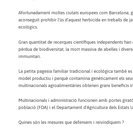
Afortunadament moltes ciutats europees com Barcelona, gràc
aconseguit prohibir l’ús d’aquest herbicida en treballs de j
ecològics.
Gran quantitat de recerques científiques independents han
pèrdua de biodiversitat, la mort massiva de abelles i diversos
immunitari.
La petita pagesia familiar tradicional i ecològica també e
model productiu i perquè contamina genèticament els seus 
multinacionals agroalimentàries obtenen grans beneficis inc
Multinacionals i administració funcionen amb portes giratòr
població (FDA) i el Departament d’Agricultura dels Estats Un
Quines són les mesures que defensem i reivindiquem ?