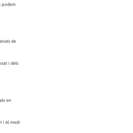
res podem
atives de
sat i dels
als en
t i el medi