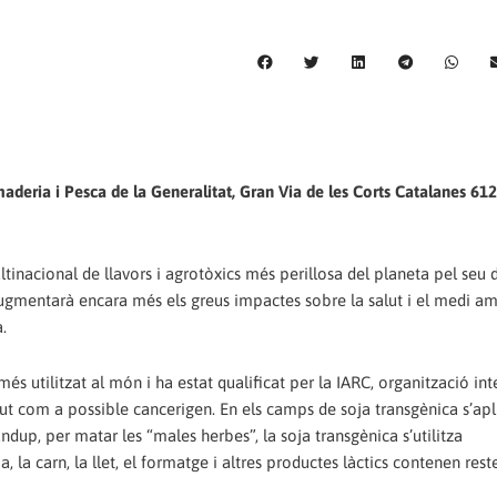
deria i Pesca de la Generalitat, Gran Via de les Corts Catalanes 612
nacional de llavors i agrotòxics més perillosa del planeta pel seu 
ugmentarà encara més els greus impactes sobre la salut i el medi am
.
més utilitzat al món i ha estat qualificat per la IARC, organització in
lut com a possible cancerigen. En els camps de soja transgènica s’apl
ndup, per matar les “males herbes”, la soja transgènica s’utilitza
la carn, la llet, el formatge i altres productes làctics contenen rest