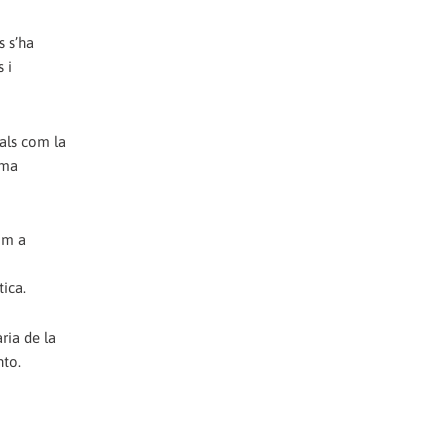
s s’ha
 i
als com la
ema
om a
tica.
ria de la
nto.