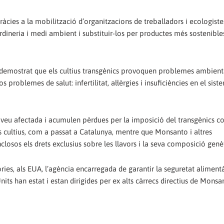
ies a la mobilització d’organitzacions de treballadors i ecologiste
ardineria i medi ambient i substituir-los per productes més sostenibles
 demostrat que els cultius transgènics provoquen problemes ambient
 problemes de salut: infertilitat, al·lèrgies i insuficiències en el sist
s veu afectada i acumulen pèrdues per la imposició del transgènics c
cultius, com a passat a Catalunya, mentre que Monsanto i altres
losos els drets exclusius sobre les llavors i la seva composició genè
ies, als EUA, l’agència encarregada de garantir la seguretat alimentà
its han estat i estan dirigides per ex alts càrrecs directius de Monsa