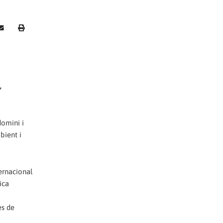
,
domini i
bient i
ternacional
ica
es de