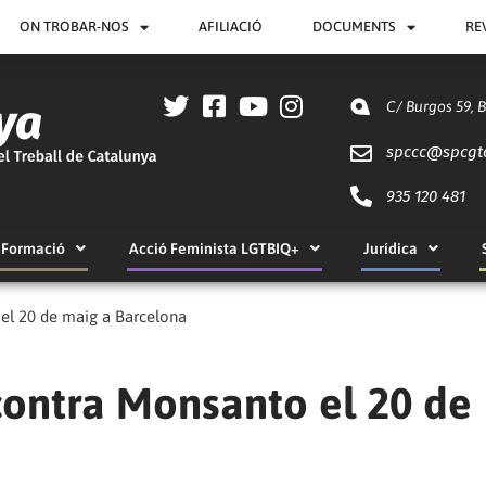
ON TROBAR-NOS
AFILIACIÓ
DOCUMENTS
RE
C/ Burgos 59, 
spccc@
spcgt
935 120 481
Formació
Acció Feminista LGTBIQ+
Jurídica
el 20 de maig a Barcelona
contra Monsanto el 20 de