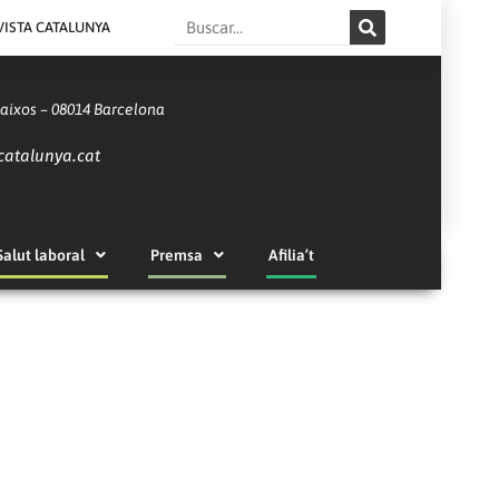
Search
VISTA CATALUNYA
Baixos – 08014 Barcelona
catalunya.cat
Salut laboral
Premsa
Afilia’t