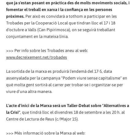
que ja s'estan posant en pràctica des de molts moviments socials, i
fomentar el treball en xarxa i la confiança en les persones
pròximes.
Per això es convidarà a tothom a participar en les
Trobades per la Cooperació Local que tindran lloc el 17 i 18
d'octubre a Valls (Can Pipirimosca), on se seguirà treballant
conjuntament en la mateixa línia.
>>> Per info sobre les Trobades aneu al web:
www.decreixement.net/trobades
La sortida de la marxa es produirà l'endemà del 17-S, data
assenyalada per la campanya "Podem viure sense capitalisme" en
què molta gent sortirà al carrer per trobar-se i organitzar-se per
viure d'una altra manera.
L'acte d'inici de la Marxa serà un Taller-Debat sobre "Alternatives a
la Crisi"
, que tindrà lloc el divendres 18 de setembre a les 20 h. al
Centre de Lectura de Reus (c/Major 15).
>>> Més informació sobre la Marxa al web: