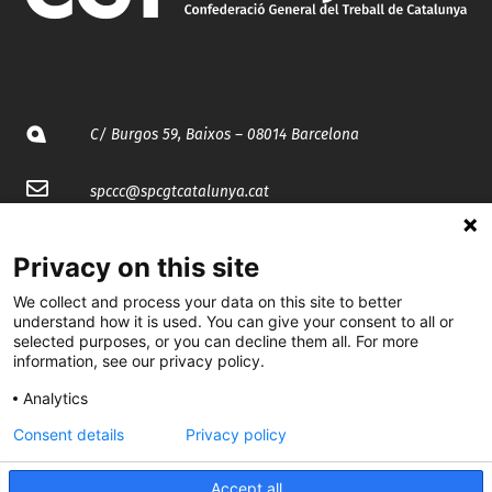
C/ Burgos 59, Baixos – 08014 Barcelona
spccc@
spcgtcatalunya.cat
935 120 481
Privacy on this site
We collect and process your data on this site to better
@CGTCatalunya
understand how it is used. You can give your consent to all or
selected purposes, or you can decline them all. For more
cgtcatalunya
information, see our privacy policy.
CGTCatalunya
Analytics
Consent details
Privacy policy
cgtcatalunya
Accept all