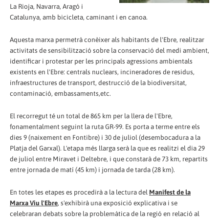
La Rioja, Navarra, Aragó i
Catalunya, amb bicicleta, caminant i en canoa.
Aquesta marxa permetrà conèixer als habitants de l'Ebre, realitzar
activitats de sensibilització sobre la conservació del medi ambient,
identificar i protestar per les principals agressions ambientals
existents en l'Ebre: centrals nuclears, incineradores de residus,
infraestructures de transport, destrucció de la biodiversitat,
contaminació, embassaments,etc.
El recorregut té un total de 865 km per la llera de l'Ebre,
fonamentalment seguint la ruta GR-99. Es porta a terme entre els
dies 9 (naixement en Fontibre) i 30 de juliol (desembocadura a la
Platja del Garxal). L'etapa més llarga serà la que es realitzi el dia 29
de juliol entre Miravet i Deltebre, i que constarà de 73 km, repartits
entre jornada de matí (45 km) i jornada de tarda (28 km).
En totes les etapes es procedirà a la lectura del
Manifest de la
Marxa Viu l'Ebre
, s'exhibirà una exposició explicativa i se
celebraran debats sobre la problemàtica de la regió en relació al