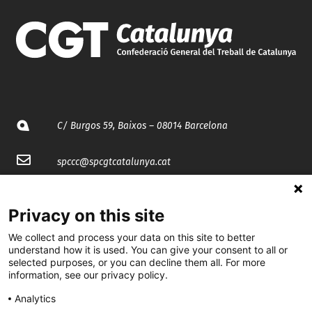
C/ Burgos 59, Baixos – 08014 Barcelona
spccc@
spcgtcatalunya.cat
935 120 481
Privacy on this site
@CGTCatalunya
We collect and process your data on this site to better
understand how it is used. You can give your consent to all or
selected purposes, or you can decline them all. For more
cgtcatalunya
information, see our privacy policy.
CGTCatalunya
Analytics