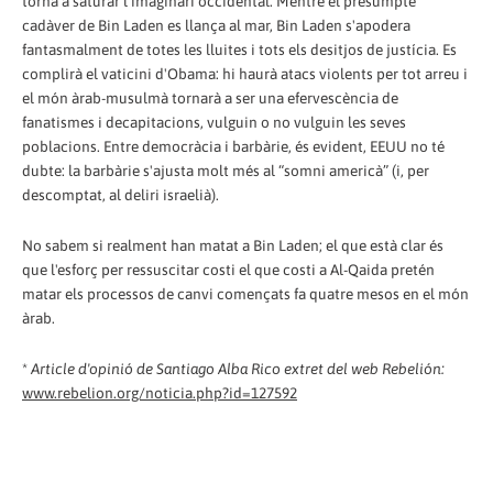
torna a saturar l'imaginari occidental. Mentre el presumpte
cadàver de Bin Laden es llança al mar, Bin Laden s'apodera
fantasmalment de totes les lluites i tots els desitjos de justícia. Es
complirà el vaticini d'Obama: hi haurà atacs violents per tot arreu i
el món àrab-musulmà tornarà a ser una efervescència de
fanatismes i decapitacions, vulguin o no vulguin les seves
poblacions. Entre democràcia i barbàrie, és evident, EEUU no té
dubte: la barbàrie s'ajusta molt més al “somni americà” (i, per
descomptat, al deliri israelià).
No sabem si realment han matat a Bin Laden; el que està clar és
que l'esforç per ressuscitar costi el que costi a Al-Qaida pretén
matar els processos de canvi començats fa quatre mesos en el món
àrab.
*
Article d'opinió de Santiago Alba Rico extret del web Rebelión:
www.rebelion.org/noticia.php?id=127592