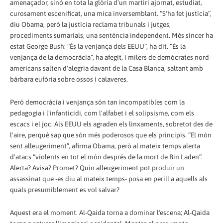
amenaçador, sinó en tota la glòria d'un martiri ajornat, estudiat,
curosament escenificat, una mica inversemblant. “S'ha fet justícia”,
diu Obama, però la justícia reclama tribunals i jutges,
procediments sumarials, una sentència independent. Més sincer ha
estat George Bush: “És la venjança dels EEUU”, ha dit. “És la
venjança de la democràcia”, ha afegit, i milers de demòcrates nord-
americans salten d'alegria davant de la Casa Blanca, saltant amb
bàrbara eufòria sobre ossos i calaveres.
Però democràcia i venjança són tan incompatibles com la
pedagogia i l'infanticidi, com l'alfabet i el solipsisme, com els
escacs i el joc. Als EEUU els agraden els linxaments, sobretot des de
l'aire, perquè sap que són més poderosos que els principis. “El món
sent alleugeriment”, afirma Obama, però al mateix temps alerta
d'atacs “violents en tot el món després de la mort de Bin Laden”.
Alerta? Avisa? Promet? Quin alleugeriment pot produir un
assassinat que -es diu al mateix temps- posa en perill a aquells als
quals presumiblement es vol salvar?
Aquest era el moment. Al-Qaida torna a dominar l'escena; Al-Qaida