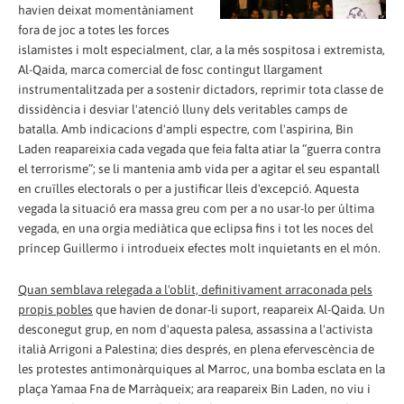
havien deixat momentàniament
fora de joc a totes les forces
islamistes i molt especialment, clar, a la més sospitosa i extremista,
Al-Qaida, marca comercial de fosc contingut llargament
instrumentalitzada per a sostenir dictadors, reprimir tota classe de
dissidència i desviar l'atenció lluny dels veritables camps de
batalla. Amb indicacions d'ampli espectre, com l'aspirina, Bin
Laden reapareixia cada vegada que feia falta atiar la “guerra contra
el terrorisme”; se li mantenia amb vida per a agitar el seu espantall
en cruïlles electorals o per a justificar lleis d'excepció. Aquesta
vegada la situació era massa greu com per a no usar-lo per última
vegada, en una orgia mediàtica que eclipsa fins i tot les noces del
príncep Guillermo i introdueix efectes molt inquietants en el món.
Quan semblava relegada a l'oblit, definitivament arraconada pels
propis pobles
que havien de donar-li suport, reapareix Al-Qaida. Un
desconegut grup, en nom d'aquesta palesa, assassina a l'activista
italià Arrigoni a Palestina; dies després, en plena efervescència de
les protestes antimonàrquiques al Marroc, una bomba esclata en la
plaça Yamaa Fna de Marràqueix; ara reapareix Bin Laden, no viu i