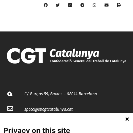
C/ Burgos 59, Baixos – 08014 Barcelona
spccc@
spcgtcatalunya.cat
935 120 481
Privacy on this site