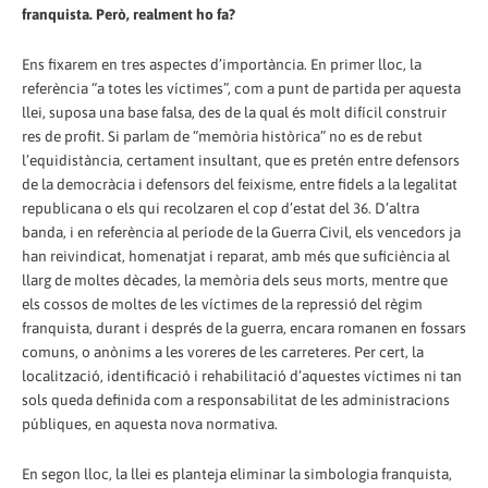
franquista. Però, realment ho fa?
Ens fixarem en tres aspectes d’importància. En primer lloc, la
referència “a totes les víctimes”, com a punt de partida per aquesta
llei, suposa una base falsa, des de la qual és molt difícil construir
res de profit. Si parlam de “memòria històrica” no es de rebut
l’equidistància, certament insultant, que es pretén entre defensors
de la democràcia i defensors del feixisme, entre fidels a la legalitat
republicana o els qui recolzaren el cop d’estat del 36. D’altra
banda, i en referència al període de la Guerra Civil, els vencedors ja
han reivindicat, homenatjat i reparat, amb més que suficiència al
llarg de moltes dècades, la memòria dels seus morts, mentre que
els cossos de moltes de les víctimes de la repressió del règim
franquista, durant i després de la guerra, encara romanen en fossars
comuns, o anònims a les voreres de les carreteres. Per cert, la
localització, identificació i rehabilitació d’aquestes víctimes ni tan
sols queda definida com a responsabilitat de les administracions
públiques, en aquesta nova normativa.
En segon lloc, la llei es planteja eliminar la simbologia franquista,