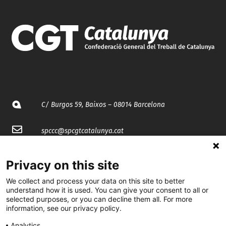
C/ Burgos 59, Baixos – 08014 Barcelona
spccc@
spcgtcatalunya.cat
935 120 481
Privacy on this site
We collect and process your data on this site to better
@CGTCatalunya
understand how it is used. You can give your consent to all or
selected purposes, or you can decline them all. For more
cgtcatalunya
information, see our privacy policy.
CGTCatalunya
Analytics