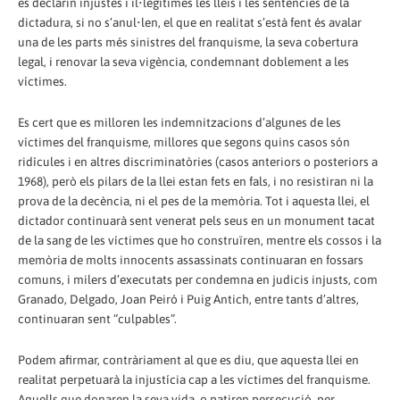
es declarin injustes i il•legítimes les lleis i les sentències de la
dictadura, si no s’anul•len, el que en realitat s’està fent és avalar
una de les parts més sinistres del franquisme, la seva cobertura
legal, i renovar la seva vigència, condemnant doblement a les
víctimes.
Es cert que es milloren les indemnitzacions d’algunes de les
víctimes del franquisme, millores que segons quins casos són
ridícules i en altres discriminatòries (casos anteriors o posteriors a
1968), però els pilars de la llei estan fets en fals, i no resistiran ni la
prova de la decència, ni el pes de la memòria. Tot i aquesta llei, el
dictador continuarà sent venerat pels seus en un monument tacat
de la sang de les víctimes que ho construïren, mentre els cossos i la
memòria de molts innocents assassinats continuaran en fossars
comuns, i milers d’executats per condemna en judicis injusts, com
Granado, Delgado, Joan Peiró i Puig Antich, entre tants d’altres,
continuaran sent “culpables”.
Podem afirmar, contràriament al que es diu, que aquesta llei en
realitat perpetuarà la injustícia cap a les víctimes del franquisme.
Aquells que donaren la seva vida, o patiren persecució, per