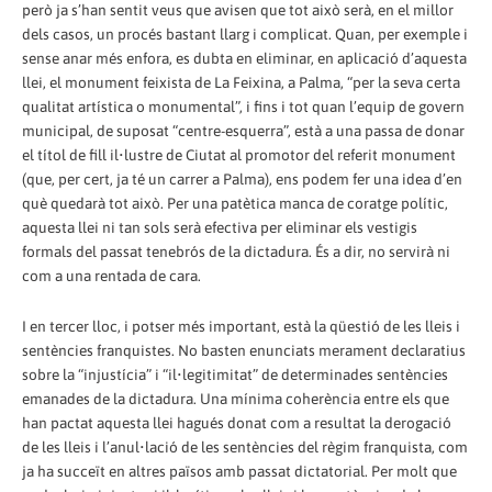
però ja s’han sentit veus que avisen que tot això serà, en el millor
dels casos, un procés bastant llarg i complicat. Quan, per exemple i
sense anar més enfora, es dubta en eliminar, en aplicació d’aquesta
llei, el monument feixista de La Feixina, a Palma, “per la seva certa
qualitat artística o monumental”, i fins i tot quan l’equip de govern
municipal, de suposat “centre-esquerra”, està a una passa de donar
el títol de fill il•lustre de Ciutat al promotor del referit monument
(que, per cert, ja té un carrer a Palma), ens podem fer una idea d’en
què quedarà tot això. Per una patètica manca de coratge polític,
aquesta llei ni tan sols serà efectiva per eliminar els vestigis
formals del passat tenebrós de la dictadura. És a dir, no servirà ni
com a una rentada de cara.
I en tercer lloc, i potser més important, està la qüestió de les lleis i
sentències franquistes. No basten enunciats merament declaratius
sobre la “injustícia” i “il•legitimitat” de determinades sentències
emanades de la dictadura. Una mínima coherència entre els que
han pactat aquesta llei hagués donat com a resultat la derogació
de les lleis i l’anul•lació de les sentències del règim franquista, com
ja ha succeït en altres països amb passat dictatorial. Per molt que