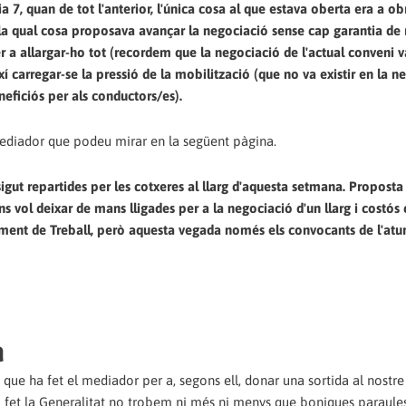
a 7, quan de tot l'anterior, l'única cosa al que estava oberta era a ob
er la qual cosa proposava avançar la negociació sense cap garantia de
 a allargar-ho tot (recordem que la negociació de l'actual conveni v
xí carregar-se la pressió de la mobilització (que no va existir en la n
neficiós per als conductors/es).
mediador que podeu mirar en la següent pàgina.
igut repartides per les cotxeres al llarg d'aquesta setmana. Propost
 vol deixar de mans lligades per a la negociació d'un llarg i costós 
ament de Treball, però aquesta vegada només els convocants de l'atu
a
e ha fet el mediador per a, segons ell, donar una sortida al nostre 
ha fet la Generalitat no trobem ni més ni menys que boniques paraules