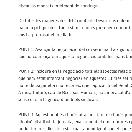
discursos mancats totalment de contingut.
De totes les maneres des del Comitè de Descansos entenem
paraula pel que des d'aquest full només pretenem donar-te 
ens ha proposat el mediador.
PUNT 1: Avançar la negociació del conveni mai ha sigut un
que no començàrem aquesta negociació amb les mans bui
PUNT 2: Incloure en la negociació tots els aspectes relacio
que hem estat intentant negociar en aquestes ultimes set re
ho té de pagar ella i no reconeix que l'aplicació del Reia
A més, Tintoré, cap de Recursos Humans, ha amenaçat d'apl
sense que hi hagi acord amb els sindicats.
PUNT 3: Aquest punt és el més atractiu i també el més peril
dir això, distribuir la jornada, exactament el que l'empres
poder fer mes dies de festa, exactament igual que el que e