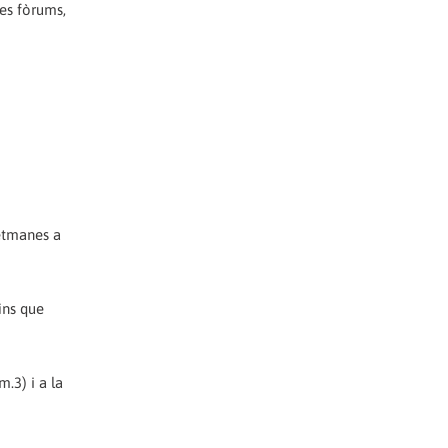
res fòrums,
setmanes a
ins que
.3) i a la