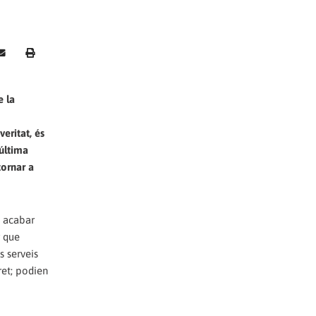
e la
eritat, és
'última
tornar a
n acabar
r que
s serveis
ret; podien