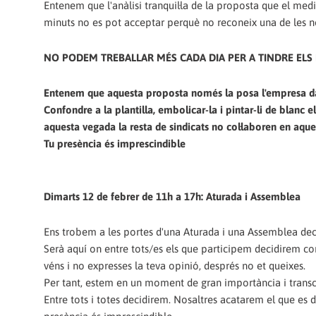
Entenem que l'anàlisi tranquil·la de la proposta que el me
minuts no es pot acceptar perquè no reconeix una de les no
NO PODEM TREBALLAR MÉS CADA DIA PER A TINDRE ELS 
Entenem que aquesta proposta només la posa l'empresa damu
Confondre a la plantilla, embolicar-la i pintar-li de blanc
aquesta vegada la resta de sindicats no col·laboren en aque
Tu presència és imprescindible
Dimarts 12 de febrer de 11h a 17h: Aturada i Assemblea
Ens trobem a les portes d'una Aturada i una Assemblea deci
Serà aquí on entre tots/es els que participem decidirem c
véns i no expresses la teva opinió, després no et queixes.
Per tant, estem en un moment de gran importància i transc
Entre tots i totes decidirem. Nosaltres acatarem el que es