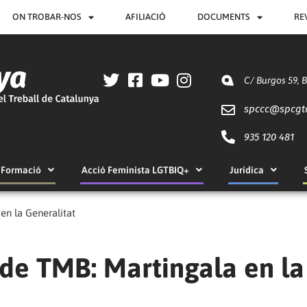
ON TROBAR-NOS
AFILIACIÓ
DOCUMENTS
RE
C/ Burgos 59, 
spccc@
spcgt
935 120 481
Formació
Acció Feminista LGTBIQ+
Jurídica
en la Generalitat
 de TMB: Martingala en la