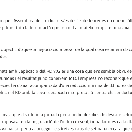
 que l'Assemblea de conductors/es del 12 de febrer és on direm l'úl
primer tota la informació que tenim i al mateix temps fer una anàli
 objectiu d'aquesta negociació a pesar de la qual cosa estaríem d'a
des.
nats amb l'aplicació del RD 902 és una cosa que ens sembla obvi, de 
unions i el resultat ja ho coneixem tots, l'empresa no reconeix que 
l Decret ha d'anar acompanyada d'una reducció mínima de 83 hores de
icar el RD amb la seva esbiaixada interpretació contra els conducto
lós ja que distribuir la jornada per a tindre dos dies de descans setm
a proposava en la negociació de l'últim conveni, treballar més cada di
s va pactar per a aconseguir els tretzes caps de setmana encara que 