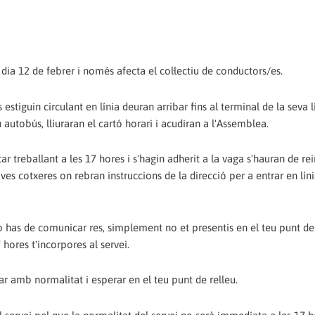
ia 12 de febrer i només afecta el col·lectiu de conductors/es.
stiguin circulant en línia deuran arribar fins al terminal de la seva lí
u autobús, lliuraran el cartó horari i acudiran a l'Assemblea.
r treballant a les 17 hores i s'hagin adherit a la vaga s'hauran de re
ives cotxeres on rebran instruccions de la direcció per a entrar en líni
no has de comunicar res, simplement no et presentis en el teu punt de 
 hores t'incorpores al servei.
ar amb normalitat i esperar en el teu punt de relleu.