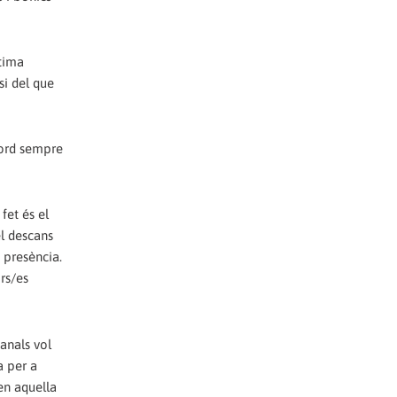
tima
si del que
cord sempre
fet és el
el descans
 presència.
rs/es
anals vol
a per a
en aquella