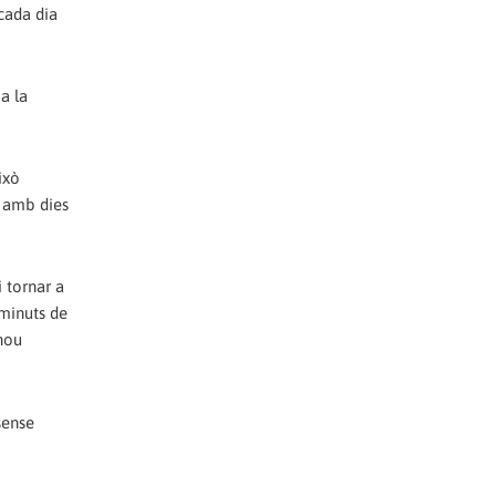
cada dia
a la
ixò
o amb dies
 tornar a
 minuts de
nou
sense