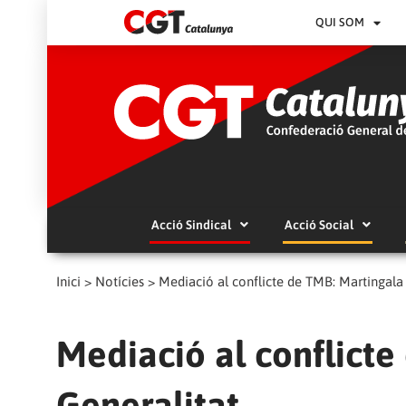
QUI SOM
Acció Sindical
Acció Social
Inici
>
Notícies
>
Mediació al conflicte de TMB: Martingala 
Mediació al conflicte
Generalitat