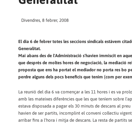
Divendres, 8 febrer, 2008
El dia 6 de febrer totes les seccions sindicals estàvem cita
Generalitat.
Mai abans des de l'Administració s'havien immiscit en aquest
que després de moltes hores de negociació, la mediació rebu
proposta que ens ha portat el mediador no porta res bo per
perdre alguns dels pocs beneficis que tenim (com per exe
La reunió del dia 6 va començar a les 11 hores i es va prol
amb les mateixes diferències que les que teníem sobre l'apli
estava disposada a pagar els 30 minuts de descans al preu d
havien de ser partits, incomplint el conveni col·lectiu vig
arribar fins a l'hora i mitja de descans. La resta de partits s