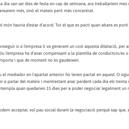
da dia van ser dies de festa en cap de setmana, ara treballaríem mes 
scansarem més, sinó el mateix però més concentrat.
 món hauria d'estar d'acord. Tot el que es pacti quan abans es porti 
nseguir si a l'empresa li va generant un cost aquesta dilatació, per a
itiu l'empresa ha d'anar compensant a la plantilla de conductors/es 
mporta i que de moment no es gaudeixen.
el mediador en l'apartat anterior ho tenen pactat en aquest. O sigui
a parlar del mateix i mentrestant anar perdent cada dia els trenta
contempla quan quedarien 15 dies per a poder negociar legalment un 
dem acceptar, vol pau social durant la negociació perquè sap que, 