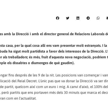
des amb la Direcció i amb el director general de Relacions Laborals d
a casa, per la qual cosa allí ens vam presentar molt estranyats. I la v
da ha sigut molt partidista a favor dels interessos de la Direcció. L
 als treballadors; és més, fruit d'aquesta nova negociació, podríem 
mple els dissabtes o diumenges de què gaudim).
ongar fins després de les 9 de la nit. Les posicions van començar i va
cació del Reial Decret. L'únic pas que va donar la Direcció va ser di
e partit, quelcom així com un euro i mig. A canvi d'això, el 100% del
ent, però partits que ens portaven més dels 30 minuts que marca el dec
eran com en l'actualitat.