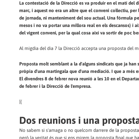
La contestació de la Direcció es va produir en el matí del di
marc, i aquest no era un altre que el conveni col·lectiu, p
de jornada, ni manteniment del sou actual. Una fórmula per
mesos i no va portar una millora real en els descansos) i ai
del vigent conveni, per la qual cosa així va sortir de poc be
Al migdia del dia 7 la Direcció accepta una proposta del 
Proposta molt semblant a la d'alguns sindicats que ja han s
pròpia d'una martingala que d'una mediació. I que a més ens
El divendres 8 de febrer nova reunió a les 10 en el Depart
de febrer i la Direcció de l'empresa.
[(
Dos reunions i una propost
No sabem si s'amaga o no quelcom darrere de la proposta qu
però la veritat és que si ens mirem la proposta final que 