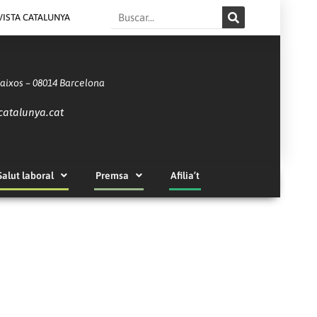
Search
VISTA CATALUNYA
Baixos – 08014 Barcelona
catalunya.cat
Salut laboral
Premsa
Afilia’t