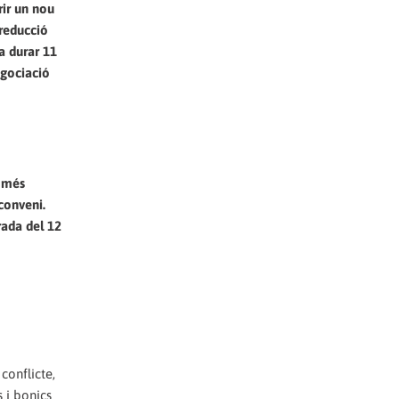
rir un nou
 reducció
a durar 11
egociació
a més
conveni.
rada del 12
conflicte,
 i bonics