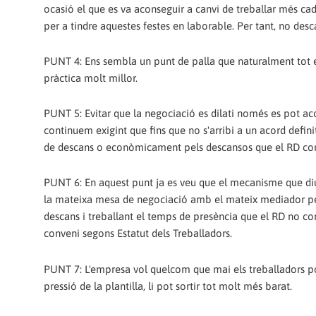
ocasió el que es va aconseguir a canvi de treballar més ca
per a tindre aquestes festes en laborable. Per tant, no de
PUNT 4: Ens sembla un punt de palla que naturalment tot el
pràctica molt millor.
PUNT 5: Evitar que la negociació es dilati només es pot aco
continuem exigint que fins que no s'arribi a un acord defin
de descans o econòmicament pels descansos que el RD co
PUNT 6: En aquest punt ja es veu que el mecanisme que diu 
la mateixa mesa de negociació amb el mateix mediador per 
descans i treballant el temps de presència que el RD no 
conveni segons Estatut dels Treballadors.
PUNT 7: L'empresa vol quelcom que mai els treballadors po
pressió de la plantilla, li pot sortir tot molt més barat.