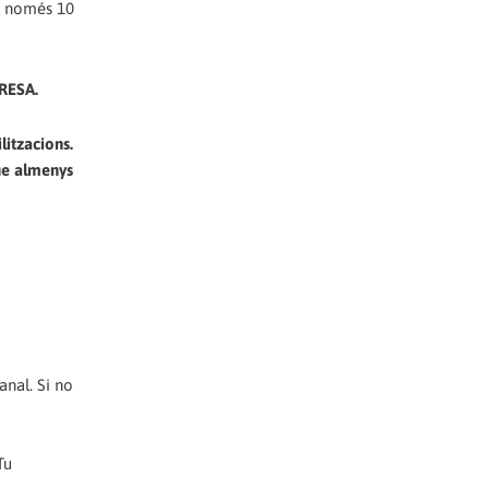
'l només 10
RESA.
itzacions.
que almenys
anal. Si no
Tu