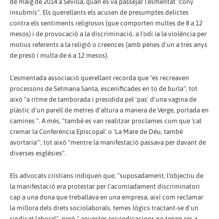
de maig de 2014 a Sevilla, quan es va passejar l'esmentat "cony
insubmís". Els querellants els acusen de presumptes delictes
contra els sentiments religiosos (que comporten multes de 8 a 12
mesos) i de provocació a la discriminació, a l'odi ia la violència per
motius referents a la religió o creences (amb penes d'un a tres anys
de presó i multa de 6 a 12 mesos).
L'esmentada associació querellant recorda que "es recreaven
processons de Setmana Santa, escenificades en to de burla", tot
això "a ritme de tamborada i presidida pel 'pas' d'una vagina de
plàstic d'un parell de metres d'altura a manera de Verge, portada en
camines ". A més, "també es van realitzar proclames com que 'cal
cremar la Conferència Episcopal' o 'La Mare de Déu, també
avortaria'", tot això "mentre la manifestació passava per davant de
diverses esglésies".
Els advocats cristians indiquen que, "suposadament, l'objectiu de
la manifestació era protestar per l'acomiadament discriminatori
cap a una dona que treballava en una empresa, així com reclamar
la millora dels drets sociolaborals, temes lògics tractant-se d'un
sindicat laboral", però " aquestes reivindicacions no tenen res a