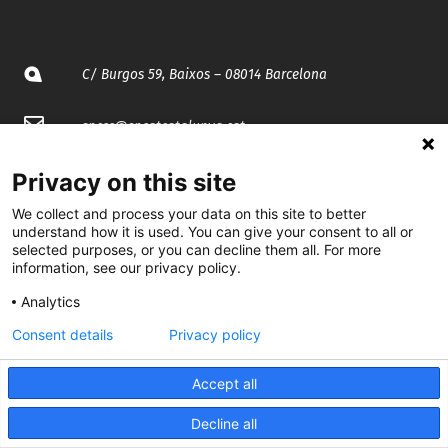
C/ Burgos 59, Baixos – 08014 Barcelona
spccc@
spcgtcatalunya.cat
935 120 481
Privacy on this site
We collect and process your data on this site to better
understand how it is used. You can give your consent to all or
@CGTCatalunya
selected purposes, or you can decline them all. For more
information, see our privacy policy.
cgtcatalunya
Analytics
CGTCatalunya
Consent details
Privacy policy
cgtcatalunya
Accept all
Decline all
Desenvolupat per