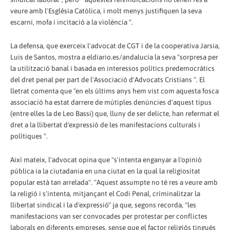
veure amb l'Església Catòlica, i molt menys justifiquen la seva
escarni, mofa i incitació a la violència ".
La defensa, que exerceix l'advocat de CGT i de la cooperativa Jarsia,
Luis de Santos, mostra a eldiario.es/andalucía la seva "sorpresa per
la utilització banal i basada en interessos polítics predemocràtics
del dret penal per part de l'Associació d'Advocats Cristians ". El
lletrat comenta que "en els últims anys hem vist com aquesta fosca
associació ha estat darrere de mútiples denúncies d'aquest tipus
(entre elles la de Leo Bassi) que, lluny de ser delicte, han refermat el
dret a la llibertat d'expressió de les manifestacions culturals i
polítiques ".
Així mateix, l'advocat opina que "s'intenta enganyar a l'opinió
pública ia la ciutadania en una ciutat en la qual la religiositat
popular està tan arrelada". "Aquest assumpte no té res a veure amb
la religió i s'intenta, mitjançant el Codi Penal, criminalitzar la
llibertat sindical i la d'expressió" ja que, segons recorda, "les
manifestacions van ser convocades per protestar per conflictes
laborals en diferents empreses, sense que el factor religiós tingués