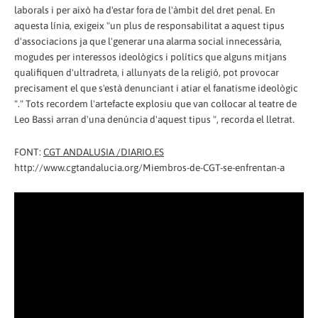
laborals i per això ha d'estar fora de l'àmbit del dret penal. En
aquesta línia, exigeix ​​"un plus de responsabilitat a aquest tipus
d'associacions ja que l'generar una alarma social innecessària,
mogudes per interessos ideològics i polítics que alguns mitjans
qualifiquen d'ultradreta, i allunyats de la religió, pot provocar
precisament el que s'està denunciant i atiar el fanatisme ideològic
"." Tots recordem l'artefacte explosiu que van col·locar al teatre de
Leo Bassi arran d'una denúncia d'aquest tipus ", recorda el lletrat.
FONT:
CGT ANDALUSIA /DIARIO.ES
http://www.cgtandalucia.org/Miembros-de-CGT-se-enfrentan-a