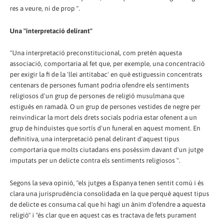
res a veure, ni de prop ".
Una "interpretació delirant"
"Una interpretació preconstitucional, com pretén aquesta
associació, comportaria al fet que, per exemple, una concentració
per exigir la fi de la 'llei antitabac' en què estiguessin concentrats
centenars de persones fumant podria ofendre els sentiments
religiosos d'un grup de persones de religió musulmana que
estigués en ramadà. O un grup de persones vestides de negre per
reinvindicar la mort dels drets socials podria estar ofenent a un
grup de hinduistes que sortís d'un funeral en aquest moment. En
definitiva, una interpretació penal delirant d'aquest tipus
comportaria que molts ciutadans ens poséssim davant d'un jutge
imputats per un delicte contra els sentiments religiosos ".
Segons la seva opinió, "els jutges a Espanya tenen sentit comú i és
clara una jurisprudència consolidada en la que perquè aquest tipus
de delicte es consuma cal que hi hagi un ànim d'ofendre a aquesta
religió" i "és clar que en aquest cas es tractava de fets purament