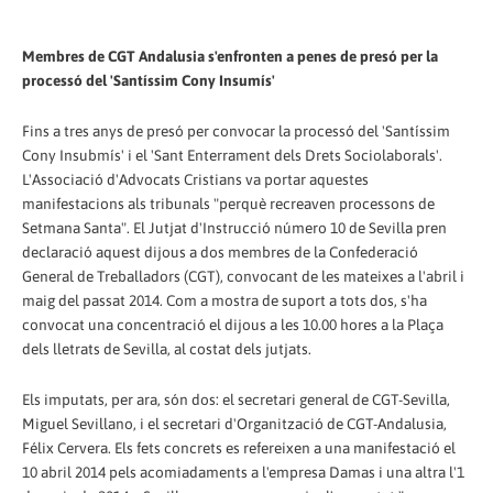
Membres de CGT Andalusia s'enfronten a penes de presó per la
processó del 'Santíssim Cony Insumís'
Fins a tres anys de presó per convocar la processó del 'Santíssim
Cony Insubmís' i el 'Sant Enterrament dels Drets Sociolaborals'.
L'Associació d'Advocats Cristians va portar aquestes
manifestacions als tribunals "perquè recreaven processons de
Setmana Santa". El Jutjat d'Instrucció número 10 de Sevilla pren
declaració aquest dijous a dos membres de la Confederació
General de Treballadors (CGT), convocant de les mateixes a l'abril i
maig del passat 2014. Com a mostra de suport a tots dos, s'ha
convocat una concentració el dijous a les 10.00 hores a la Plaça
dels lletrats de Sevilla, al costat dels jutjats.
Els imputats, per ara, són dos: el secretari general de CGT-Sevilla,
Miguel Sevillano, i el secretari d'Organització de CGT-Andalusia,
Félix Cervera. Els fets concrets es refereixen a una manifestació el
10 abril 2014 pels acomiadaments a l'empresa Damas i una altra l'1