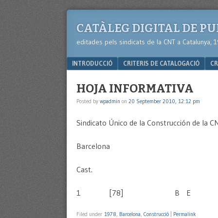
CATÀLEG DIGITAL DE P
editades pels sindicats de la CNT a Catalunya, 
Menu
SKIP TO CONTENT
INTRODUCCIÓ
CRITERIS DE CATALOGACIÓ
CR
HOJA INFORMATIVA
Posted by
wpadmin
on
20 September 2010, 12:12 pm
Sindicato Único de la Construcción de la C
Barcelona
Cast.
1 [78] B E
Filed under
1978
,
Barcelona
,
Construcció
|
Permalink