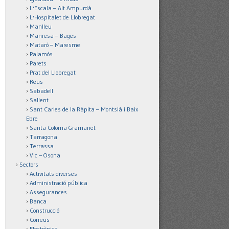
L'Escala – Alt Ampurdà
L'Hospitalet de Llobregat
Manlleu
Manresa – Bages
Mataró – Maresme
Palamós
Parets
Prat del Llobregat
Reus
Sabadell
Sallent
Sant Carles de la Ràpita – Montsià i Baix
Ebre
Santa Coloma Gramanet
Tarragona
Terrassa
Vic – Osona
Sectors
Activitats diverses
Administració pública
Assegurances
Banca
Construcció
Correus
Electrònica