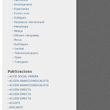
Ensenyament
Espectacles
Fusta i suro
Gràfiques
Hosteleria i Alimentació
Metalúrgia
Neteja
Oficines i despatxos
Pesca
Químiques
Sanitat
Telecomunicacions
Tèxtil
Transports
Publicacions
ACCIÓ SOCIAL OBRERA
ACCIÓN ANARCOSINDICALISTA
ACCIÓN ANARCOSINDICALISTA
ACCIÓN DIRECTA
ACCIÓN DIRECTA
ACCIÓN DIRECTA
ACICATE
ADELANTE