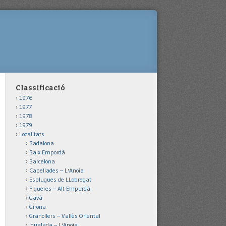
Classificació
1976
1977
1978
1979
Localitats
Badalona
Baix Empordà
Barcelona
Capellades – L'Anoia
Esplugues de LLobregat
Figueres – Alt Empurdà
Gavà
Girona
Granollers – Vallès Oriental
Igualada – L'Anoia