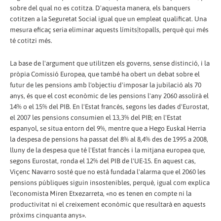
sobre del qual no es cotitza. D'aquesta manera, els banquers
cotitzen a la Seguretat Social igual que un empleat qualificat. Una
mesura eficaç seria eliminar aquests límits|topalls, perquè qui més
té cotitzi més.
La base de l'argument que utilitzen els governs, sense distinció, i la
pròpia Comissió Europea, que també ha obert un debat sobre el
futur de les pensions amb l'objectiu d'imposar la jubilació als 70
anys, és que el cost econòmic de les pensions l'any 2060 assolirà el
14% o el 15% del PIB. En l'Estat francès, segons les dades d'Eurostat,
el 2007 les pensions consumien el 13,3% del PIB; en l'Estat
espanyol, se situa entorn del 9%, mentre que a Hego Euskal Herria
la despesa de pensions ha passat del 8% al 8,4% des de 1995 a 2008,
lluny de la despesa que té l'Estat francès i la mitjana europea que,
segons Eurostat, ronda el 12% del PIB de l'UE-15. En aquest cas,
Viçenc Navarro sosté que no està fundada l'alarma que el 2060 les
pensions públiques siguin insostenibles, perquè, igual com explica
l'economista Miren Etxezarreta, «no es tenen en compte ni la
productivitat ni el creixement econòmic que resultarà en aquests
pròxims cinquanta anys».