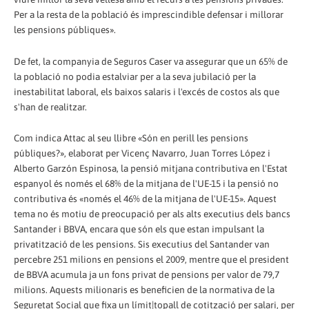
Per a la resta de la població és imprescindible defensar i millorar
les pensions públiques».
De fet, la companyia de Seguros Caser va assegurar que un 65% de
la població no podia estalviar per a la seva jubilació per la
inestabilitat laboral, els baixos salaris i l'excés de costos als que
s'han de realitzar.
Com indica Attac al seu llibre «Són en perill les pensions
públiques?», elaborat per Vicenç Navarro, Juan Torres López i
Alberto Garzón Espinosa, la pensió mitjana contributiva en l'Estat
espanyol és només el 68% de la mitjana de l'UE-15 i la pensió no
contributiva és «només el 46% de la mitjana de l'UE-15». Aquest
tema no és motiu de preocupació per als alts executius dels bancs
Santander i BBVA, encara que són els que estan impulsant la
privatització de les pensions. Sis executius del Santander van
percebre 251 milions en pensions el 2009, mentre que el president
de BBVA acumula ja un fons privat de pensions per valor de 79,7
milions. Aquests milionaris es beneficien de la normativa de la
Seguretat Social que fixa un límit|topall de cotització per salari, per