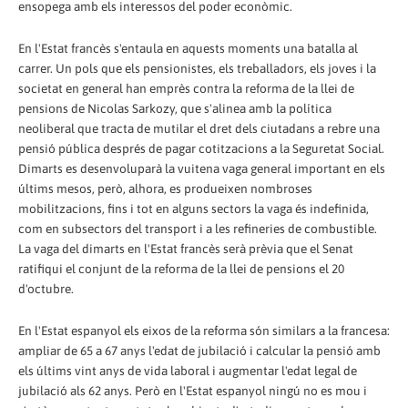
ensopega amb els interessos del poder econòmic.
En l'Estat francès s'entaula en aquests moments una batalla al
carrer. Un pols que els pensionistes, els treballadors, els joves i la
societat en general han emprès contra la reforma de la llei de
pensions de Nicolas Sarkozy, que s'alinea amb la política
neoliberal que tracta de mutilar el dret dels ciutadans a rebre una
pensió pública després de pagar cotitzacions a la Seguretat Social.
Dimarts es desenvoluparà la vuitena vaga general important en els
últims mesos, però, alhora, es produeixen nombroses
mobilitzacions, fins i tot en alguns sectors la vaga és indefinida,
com en subsectors del transport i a les refineries de combustible.
La vaga del dimarts en l'Estat francès serà prèvia que el Senat
ratifiqui el conjunt de la reforma de la llei de pensions el 20
d'octubre.
En l'Estat espanyol els eixos de la reforma són similars a la francesa:
ampliar de 65 a 67 anys l'edat de jubilació i calcular la pensió amb
els últims vint anys de vida laboral i augmentar l'edat legal de
jubilació als 62 anys. Però en l'Estat espanyol ningú no es mou i