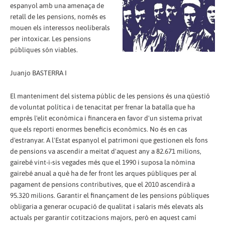
espanyol amb una amenaça de
retall de les pensions, només es
mouen els interessos neoliberals
per intoxicar. Les pensions
públiques són viables.
Juanjo BASTERRA I
El manteniment del sistema públic de les pensions és una qüestió
de voluntat política i de tenacitat per frenar la batalla que ha
emprès l'elit econòmica i financera en favor d'un sistema privat
que els reporti enormes beneficis econòmics. No és en cas
d'estranyar. A l'Estat espanyol el patrimoni que gestionen els fons
de pensions va ascendir a meitat d'aquest any a 82.671 milions,
gairebé vint-i-sis vegades més que el 1990 i suposa la nòmina
gairebé anual a què ha de fer front les arques públiques per al
pagament de pensions contributives, que el 2010 ascendirà a
95.320 milions. Garantir el finançament de les pensions públiques
obligaria a generar ocupació de qualitat i salaris més elevats als
actuals per garantir cotitzacions majors, però en aquest camí