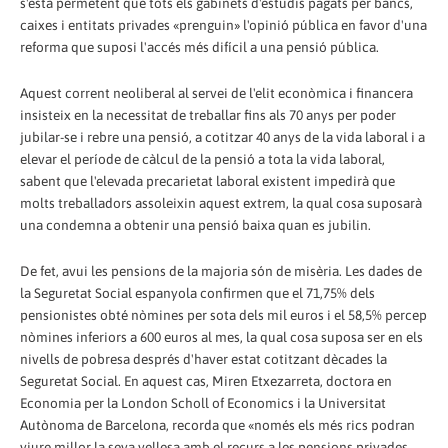
s'està permetent que tots els gabinets d'estudis pagats per bancs,
caixes i entitats privades «prenguin» l'opinió pública en favor d'una
reforma que suposi l'accés més difícil a una pensió pública.
Aquest corrent neoliberal al servei de l'elit econòmica i financera
insisteix en la necessitat de treballar fins als 70 anys per poder
jubilar-se i rebre una pensió, a cotitzar 40 anys de la vida laboral i a
elevar el període de càlcul de la pensió a tota la vida laboral,
sabent que l'elevada precarietat laboral existent impedirà que
molts treballadors assoleixin aquest extrem, la qual cosa suposarà
una condemna a obtenir una pensió baixa quan es jubilin.
De fet, avui les pensions de la majoria són de misèria. Les dades de
la Seguretat Social espanyola confirmen que el 71,75% dels
pensionistes obté nòmines per sota dels mil euros i el 58,5% percep
nòmines inferiors a 600 euros al mes, la qual cosa suposa ser en els
nivells de pobresa després d'haver estat cotitzant dècades la
Seguretat Social. En aquest cas, Miren Etxezarreta, doctora en
Economia per la London Scholl of Economics i la Universitat
Autònoma de Barcelona, recorda que «només els més rics podran
viure millor la seva vellesa amb el recurs a les pensions privades.