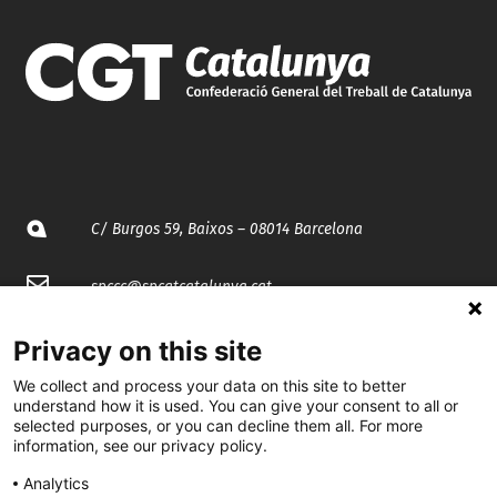
C/ Burgos 59, Baixos – 08014 Barcelona
spccc@
spcgtcatalunya.cat
935 120 481
Privacy on this site
We collect and process your data on this site to better
understand how it is used. You can give your consent to all or
@CGTCatalunya
selected purposes, or you can decline them all. For more
information, see our privacy policy.
cgtcatalunya
Analytics
CGTCatalunya