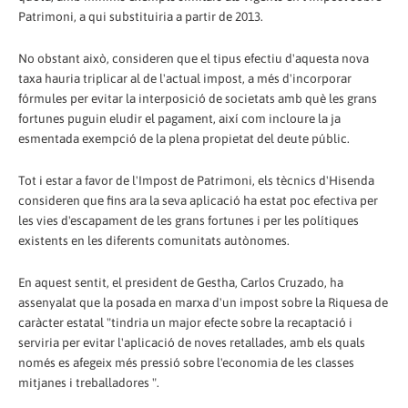
Patrimoni, a qui substituiria a partir de 2013.
No obstant això, consideren que el tipus efectiu d'aquesta nova
taxa hauria triplicar al de l'actual impost, a més d'incorporar
fórmules per evitar la interposició de societats amb què les grans
fortunes puguin eludir el pagament, així com incloure la ja
esmentada exempció de la plena propietat del deute públic.
Tot i estar a favor de l'Impost de Patrimoni, els tècnics d'Hisenda
consideren que fins ara la seva aplicació ha estat poc efectiva per
les vies d'escapament de les grans fortunes i per les polítiques
existents en les diferents comunitats autònomes.
En aquest sentit, el president de Gestha, Carlos Cruzado, ha
assenyalat que la posada en marxa d'un impost sobre la Riquesa de
caràcter estatal "tindria un major efecte sobre la recaptació i
serviria per evitar l'aplicació de noves retallades, amb els quals
només es afegeix més pressió sobre l'economia de les classes
mitjanes i treballadores ".