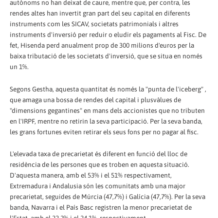
autònoms no han deixat de caure, mentre que, per contra, les
rendes altes han invertit gran part del seu capital en diferents
instruments com les SICAV, societats patrimonials i altres
instruments d'inversió per reduir o eludir els pagaments al Fisc. De
fet, Hisenda perd anualment prop de 300 milions d'euros per la
baixa tributació de les societats d'inversió, que se situa en només
un 1%.
Segons Gestha, aquesta quantitat és només la "punta de l'iceberg" ,
que amaga una bossa de rendes del capital i plusvàlues de
"dimensions gegantines" en mans dels accionistes que no tributen
en l'IRPF, mentre no retirin la seva participació. Per la seva banda,
les grans fortunes eviten retirar els seus fons per no pagar al fisc.
L'elevada taxa de precarietat és diferent en funció del lloc de
residència de les persones que es troben en aquesta situació.
D'aquesta manera, amb el 53% i el 51% respectivament,
Extremadura i Andalusia són les comunitats amb una major
precarietat, seguides de Múrcia (47,7%) i Galícia (47,7%). Per la seva
banda, Navarra i el País Basc registren la menor precarietat de