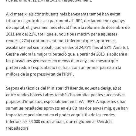
l'Estat, amb el 22,2% i el 24,1%, respectivament.
Així mateix, els contribuents més benestants també han evitat
tributar el gruix del seu patrimoni a l'IRPF, declarant com guanys
de capital, el gravamen més elevat fins a la reforma de desembre de
2011 era del 21%, tot i que el nou tipus màxim per a aquestes
rendes ( 27%) continua sent molt inferior al que suporten els
assalariats pel seu treball, que va des el 24,75% fins al 52%. Amb tot,
Gestha valora la major tributació que, a partir de 2013, s'aplicarà a
les plusvàlues generades en menys d'un any, una mesura que
pretén reduir l'especulació i el frau, com un primer pas cap a la
millora de la progressivitat de l'IRPF .
Segons els tècnics del Ministeri d'Hisenda, aquesta desigualtat
entre rendes baixes i altes també s'ha ampliat per les successives
pujades d'impostos, especialment en l'IVA i IRPF. A aquestes s'han
sumat les retallades aprovats en els últims dos anys i mig, que han
impactat especialment en el poder adquisitiu de les rendes
inferiors als 33.000 euros anuals, que engloben al 85% dels
treballadors.