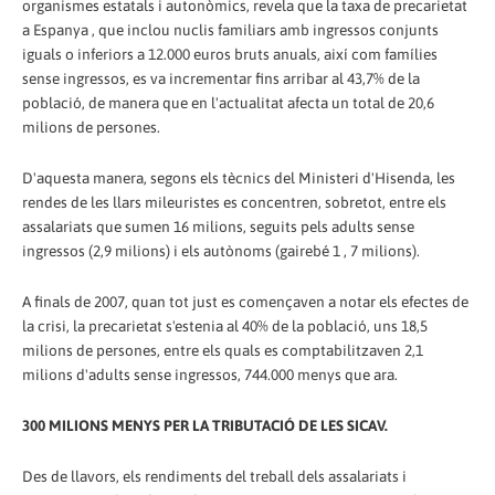
organismes estatals i autonòmics, revela que la taxa de precarietat
a Espanya , que inclou nuclis familiars amb ingressos conjunts
iguals o inferiors a 12.000 euros bruts anuals, així com famílies
sense ingressos, es va incrementar fins arribar al 43,7% de la
població, de manera que en l'actualitat afecta un total de 20,6
milions de persones.
D'aquesta manera, segons els tècnics del Ministeri d'Hisenda, les
rendes de les llars mileuristes es concentren, sobretot, entre els
assalariats que sumen 16 milions, seguits pels adults sense
ingressos (2,9 milions) i els autònoms (gairebé 1 , 7 milions).
A finals de 2007, quan tot just es començaven a notar els efectes de
la crisi, la precarietat s'estenia al 40% de la població, uns 18,5
milions de persones, entre els quals es comptabilitzaven 2,1
milions d'adults sense ingressos, 744.000 menys que ara.
300 MILIONS MENYS PER LA TRIBUTACIÓ DE LES SICAV.
Des de llavors, els rendiments del treball dels assalariats i