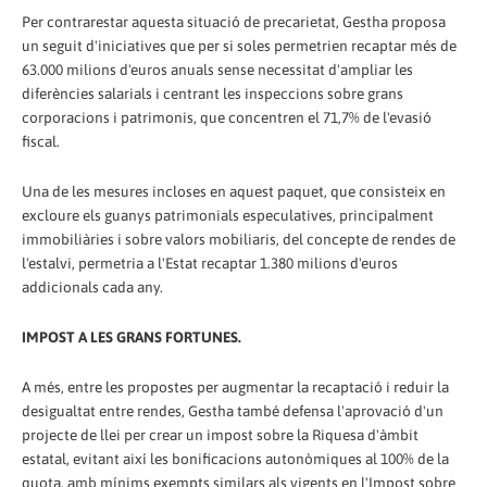
Per contrarestar aquesta situació de precarietat, Gestha proposa
un seguit d'iniciatives que per si soles permetrien recaptar més de
63.000 milions d'euros anuals sense necessitat d'ampliar les
diferències salarials i centrant les inspeccions sobre grans
corporacions i patrimonis, que concentren el 71,7% de l'evasió
fiscal.
Una de les mesures incloses en aquest paquet, que consisteix en
excloure els guanys patrimonials especulatives, principalment
immobiliàries i sobre valors mobiliaris, del concepte de rendes de
l'estalvi, permetria a l'Estat recaptar 1.380 milions d'euros
addicionals cada any.
IMPOST A LES GRANS FORTUNES.
A més, entre les propostes per augmentar la recaptació i reduir la
desigualtat entre rendes, Gestha també defensa l'aprovació d'un
projecte de llei per crear un impost sobre la Riquesa d'àmbit
estatal, evitant així les bonificacions autonòmiques al 100% de la
quota, amb mínims exempts similars als vigents en l'Impost sobre