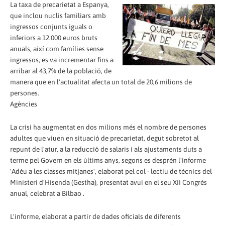
La taxa de precarietat a Espanya,
que inclou nuclis familiars amb
ingressos conjunts iguals o
inferiors a 12.000 euros bruts
anuals, així com famílies sense
ingressos, es va incrementar fins a
arribar al 43,7% de la població, de
manera que en l'actualitat afecta un total de 20,6 milions de
persones.
Agències
La crisi ha augmentat en dos milions més el nombre de persones
adultes que viuen en situació de precarietat, degut sobretot al
repunt de l'atur, a la reducció de salaris i als ajustaments duts a
terme pel Govern en els últims anys, segons es desprèn l'informe
'Adéu a les classes mitjanes', elaborat pel col · lectiu de tècnics del
Ministeri d'Hisenda (Gestha), presentat avui en el seu XII Congrés
anual, celebrat a Bilbao .
L'informe, elaborat a partir de dades oficials de diferents