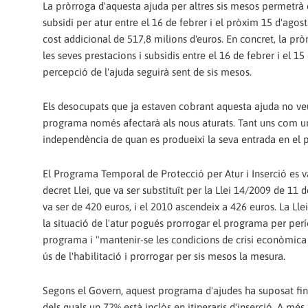
La pròrroga d'aquesta ajuda per altres sis mesos permetrà 
subsidi per atur entre el 16 de febrer i el pròxim 15 d'ago
cost addicional de 517,8 milions d'euros. En concret, la pr
les seves prestacions i subsidis entre el 16 de febrer i e
percepció de l'ajuda seguirà sent de sis mesos.
Els desocupats que ja estaven cobrant aquesta ajuda no veu
programa només afectarà als nous aturats. Tant uns com u
independència de quan es produeixi la seva entrada en el
El Programa Temporal de Protecció per Atur i Inserció es v
decret Llei, que va ser substituït per la Llei 14/2009 de 1
va ser de 420 euros, i el 2010 ascendeix a 426 euros. La L
la situació de l'atur pogués prorrogar el programa per perío
programa i "mantenir-se les condicions de crisi econòmica 
ús de l'habilitació i prorrogar per sis mesos la mesura.
Segons el Govern, aquest programa d'ajudes ha suposat fin
dels quals un 72% està inclòs en itineraris d'inserció. A més