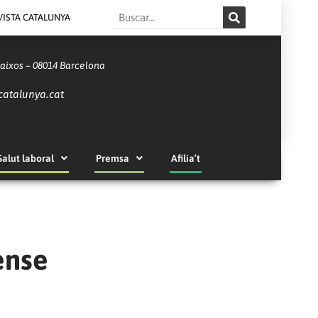
Search
VISTA CATALUNYA
Baixos – 08014 Barcelona
catalunya.cat
Salut laboral
Premsa
Afilia’t
ense