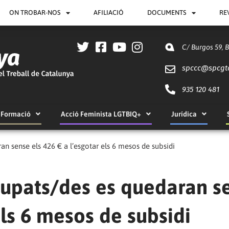
ON TROBAR-NOS
AFILIACIÓ
DOCUMENTS
RE
C/ Burgos 59, 
spccc@
spcgt
935 120 481
Formació
Acció Feminista LGTBIQ+
Jurídica
n sense els 426 € a l’esgotar els 6 mesos de subsidi
upats/des es quedaran s
els 6 mesos de subsidi