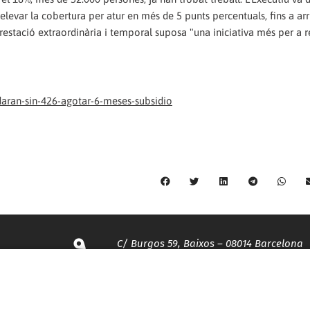
evar la cobertura per atur en més de 5 punts percentuals, fins a arr
restació extraordinària i temporal suposa "una iniciativa més per a r
aran-sin-426-agotar-6-meses-subsidio
C/ Burgos 59, Baixos – 08014 Barcelona
spccc@
spcgtcatalunya.cat