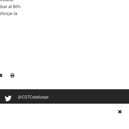
ibar al 80%
eforçar la
@CGTCatalunya
cgtcatalunya
CGTCatalunya