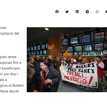
uran
ampliació del
upats sense
suposat fins a
beneficiaris.
ó per Atur i
als a
gons el Butlletí
 Reial decret