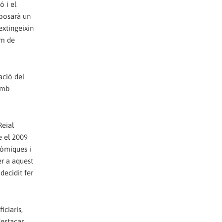
ó i el
uposarà un
extingeixin
im de
ació del
amb
Reial
e el 2009
nòmiques i
er a aquest
decidit fer
ciaris,
destacar