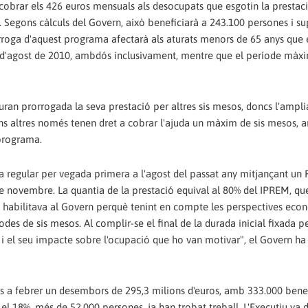
cobrar els 426 euros mensuals als desocupats que esgotin la prestaci
st. Segons càlculs del Govern, això beneficiarà a 243.100 persones i s
òrroga d'aquest programa afectarà als aturats menors de 65 anys que 
l 15 d'agost de 2010, ambdós inclusivament, mentre que el període màx
ran prorrogada la seva prestació per altres sis mesos, doncs l'ampli
ns altres només tenen dret a cobrar l'ajuda un màxim de sis mesos, 
 programa.
a regular per vegada primera a l'agost del passat any mitjançant un 
1 de novembre. La quantia de la prestació equival al 80% del IPREM, qu
lei habilitava al Govern perquè tenint en compte les perspectives eco
des de sis mesos. Al complir-se el final de la durada inicial fixada p
i el seu impacte sobre l'ocupació que ho van motivar", el Govern ha 
s a febrer un desembors de 295,3 milions d'euros, amb 333.000 benefi
, el 18%, més de 52.000 persones, ja han trobat treball. L'Executiu va 