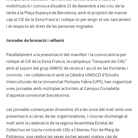
mobilització i convoca dissabte 15 de desembre a les cinc de la
tarda a la Plaça Espanya de Barcelona, amb el propòsit de marxar
cap al CIE de la Zona Franca i rodejar-lo per exigir el seu tancament
i el respecte als drets de les persones migrades.
Jornades de formació i reflexió
Paral·lelament a la presentació del manifest i la convocatòria per
rodejar el CIE de la Zona Franca, la campanya “Tanquem els CIEs”
amb el suport del grup GRAFIC de recerca i acció en les fronteres i
controls, i en col·laboració amb la Càtedra UNESCO d'Estudis
Interculturals de la Universitat Pompeu Fabra (UPF), han organitzat
unes jornades amb múltiples activitats al Campus Ciutadella
d'aquesta universitat barcelonina.
Les jornades començaran divendres 14 a les onze del matí amb una
presentació a càrrec de les organitzadores, i clouran diumenge al
matí amb la celebració de la segona Assemblea Estatal de
Col·lectius en Lluita contra els CIEs a l'Ateneu Flor de Maig de
Poblenou, que reobre les seves portes aquest mateix cap de