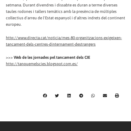
setmana. Durant divendres i dissabte es duran a terme diverses
taules rodones i tallers temàtics amb la presència de múltiples
col·lectius d'arreu de l'Estat espanyol i d'altres indrets del continent
europeu.
http://www.directa.cat/noticia/mes-80-organitzacions-exigeixen-
tancament-dels-centres-dinternament-destrangers
>>>
Web de les jornades pel tancament dels CIE
http://tanquemelscies.blogspot.com.es/