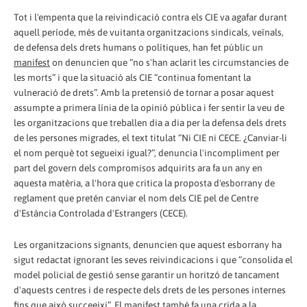
Tot i l'empenta que la reivindicació contra els CIE va agafar durant
aquell període, més de vuitanta organitzacions sindicals, veïnals,
de defensa dels drets humans o polítiques, han fet públic un
manifest
on denuncien que “no s'han aclarit les circumstancies de
les morts” i que la situació als CIE “continua fomentant la
vulneració de drets”. Amb la pretensió de tornar a posar aquest
assumpte a primera línia de la opinió pública i fer sentir la veu de
les organitzacions que treballen dia a dia per la defensa dels drets
de les persones migrades, el text titulat “Ni CIE ni CECE. ¿Canviar-li
el nom perquè tot segueixi igual?”, denuncia l'incompliment per
part del govern dels compromisos adquirits ara fa un any en
aquesta matèria, a l'hora que critica la proposta d'esborrany de
reglament que pretén canviar el nom dels CIE pel de Centre
d'Estància Controlada d'Estrangers (CECE).
Les organitzacions signants, denuncien que aquest esborrany ha
sigut redactat ignorant les seves reivindicacions i que “consolida el
model policial de gestió sense garantir un horitzó de tancament
d'aquests centres i de respecte dels drets de les persones internes
fins que això succeeixi”. El manifest també fa una crida a la