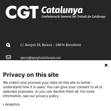
C/ Burgos 59, Baixos – 08014 Barcelona
spccc@
spcgtcatalunya.cat
935 120 481
Privacy on this site
We collect and process your data on this site to better
@CGTCatalunya
understand how it is used. You can give your consent to all or
selected purposes, or you can decline them all. For more
cgtcatalunya
information, see our privacy policy.
CGTCatalunya
Analytics