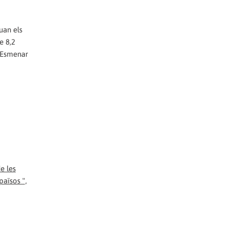
uan els
e 8,2
. Esmenar
e les
països ",