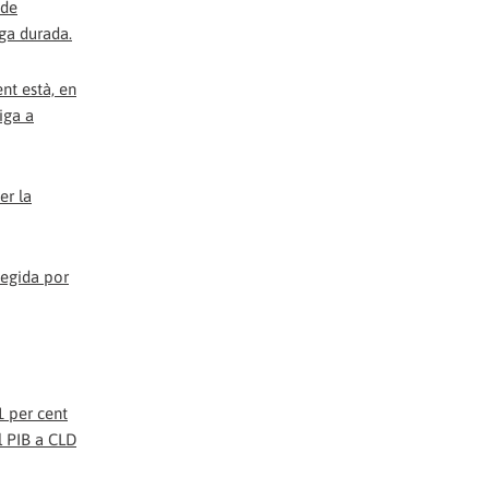
 de
rga durada.
nt està, en
iga a
er la
1 per cent
l PIB a CLD