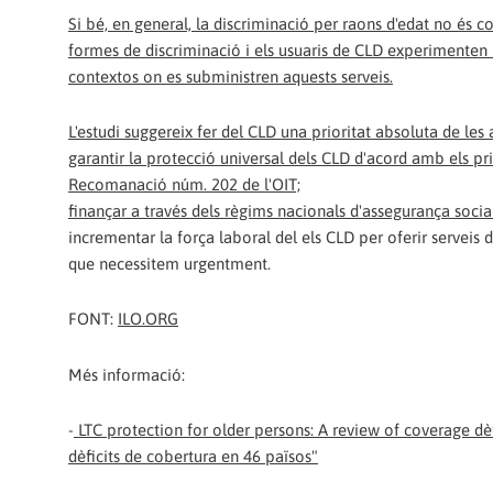
Si bé, en general, la discriminació per raons d'edat no és 
formes de discriminació i els usuaris de CLD experimenten 
contextos on es subministren aquests serveis.
L'estudi suggereix fer del CLD una prioritat absoluta de les
garantir la protecció universal dels CLD d'acord amb els pr
Recomanació núm. 202 de l'OIT;
finançar a través dels règims nacionals d'assegurança socia
incrementar la força laboral del els CLD per oferir serveis d
que necessitem urgentment.
FONT:
ILO.ORG
Més informació:
-
LTC protection for older persons: A review of coverage dèfi
dèficits de cobertura en 46 països"