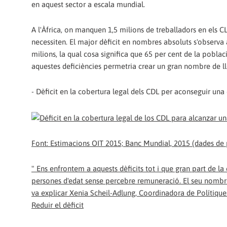
en aquest sector a escala mundial.
A l'Àfrica, on manquen 1,5 milions de treballadors en els C
necessiten. El major dèficit en nombres absoluts s'observa a
milions, la qual cosa significa que 65 per cent de la pobla
aquestes deficiències permetria crear un gran nombre de llo
- Dèficit en la cobertura legal dels CDL per aconseguir una
Font: Estimacions OIT 2015; Banc Mundial, 2015 (dades de
" Ens enfrontem a aquests dèficits tot i que gran part de la c
persones d'edat sense percebre remuneració. El seu nombre 
va explicar Xenia Scheil-Adlung, Coordinadora de Polítiques 
Reduir el dèficit