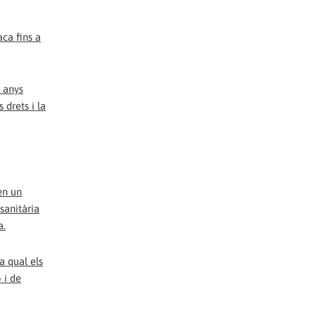
ca fins a
s anys
 drets i la
en un
sanitària
a.
a qual els
 i de