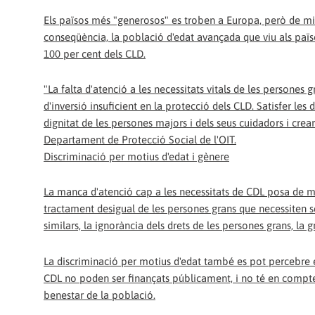
Els països més "generosos" es troben a Europa, però de m
conseqüència, la població d'edat avançada que viu als paï
100 per cent dels CLD.
"La falta d'atenció a les necessitats vitals de les persones 
d'inversió insuficient en la protecció dels CLD. Satisfer les 
dignitat de les persones majors i dels seus cuidadors i creari
Departament de Protecció Social de l'OIT.
Discriminació per motius d'edat i gènere
La manca d'atenció cap a les necessitats de CDL posa de ma
tractament desigual de les persones grans que necessiten se
similars, la ignorància dels drets de les persones grans, la
La discriminació per motius d'edat també es pot percebre en
CDL no poden ser finançats públicament, i no té en compte 
benestar de la població.