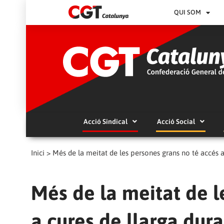
QUI SOM
Acció Sindical
Acció Social
Inici
>
Més de la meitat de les persones grans no té accés a
Més de la meitat de l
a cures de llarga dur