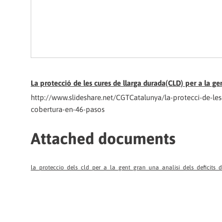
La protecció de les cures de llarga durada(CLD) per a la gen
http://www.slideshare.net/CGTCatalunya/la-protecci-de-les-c
cobertura-en-46-pasos
Attached documents
la_proteccio_dels_cld_per_a_la_gent_gran_una_analisi_dels_deficits_