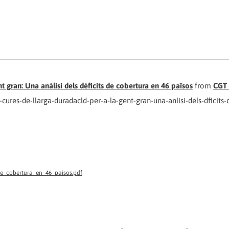
t gran: Una anàlisi dels dèficits de cobertura en 46 països
from
CGT 
ures-de-llarga-duradacld-per-a-la-gent-gran-una-anlisi-dels-dficits-
de_cobertura_en_46_paisos.pdf