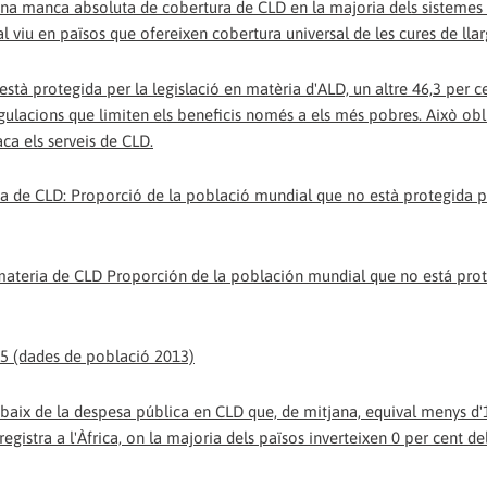
r una manca absoluta de cobertura de CLD en la majoria dels sistemes
 viu en països que ofereixen cobertura universal de les cures de lla
tà protegida per la legislació en matèria d'ALD, un altre 46,3 per ce
gulacions que limiten els beneficis només a els més pobres. Això obl
ca els serveis de CLD.
ia de CLD: Proporció de la població mundial que no està protegida p
5 (dades de població 2013)
t baix de la despesa pública en CLD que, de mitjana, equival menys d'
gistra a l'Àfrica, on la majoria dels països inverteixen 0 per cent de