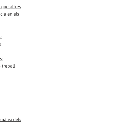
 que altres
cia en els
s:
a
s;
 treball
nàlisi dels