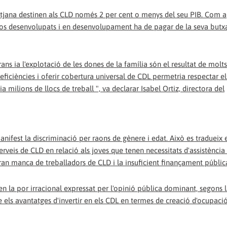
itjana destinen als CLD només 2 per cent o menys del seu PIB. Com a
sos desenvolupats i en desenvolupament ha de pagar de la seva butxa
grans ia l'explotació de les dones de la família són el resultat de molt
deficiències i oferir cobertura universal de CDL permetria respectar els
a milions de llocs de treball ", va declarar Isabel Ortiz, directora del
nifest la discriminació per raons de gènere i edat. Això es tradueix 
rveis de CLD en relació als joves que tenen necessitats d'assistència 
 gran manca de treballadors de CLD i la insuficient finançament públic
 la por irracional expressat per l'opinió pública dominant, segons l
els avantatges d'invertir en els CDL en termes de creació d'ocupació