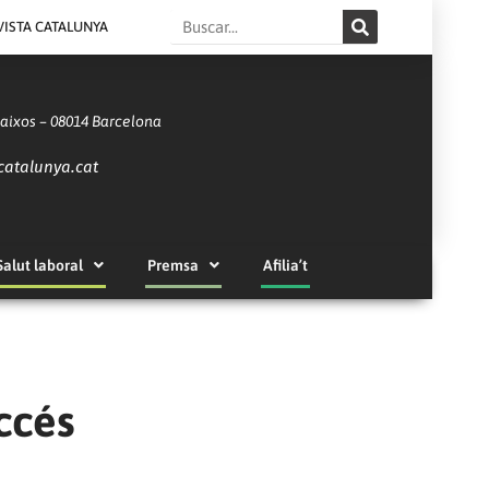
Search
VISTA CATALUNYA
Baixos – 08014 Barcelona
catalunya.cat
Salut laboral
Premsa
Afilia’t
ccés