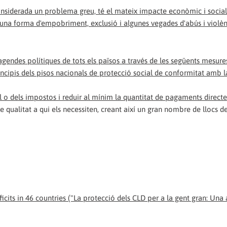
considerada un problema greu, té el mateix impacte econòmic i social
una forma d'empobriment, exclusió i algunes vegades d'abús i violèn
 agendes polítiques de tots els països a través de les següents mesure
incipis dels pisos nacionals de protecció social de conformitat amb l
l o dels impostos i reduir al mínim la quantitat de pagaments directe
e qualitat a qui els necessiten, creant així un gran nombre de llocs de
cits in 46 countries ("La protecció dels CLD per a la gent gran: Una a