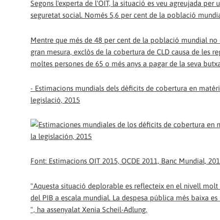
Segons l'experta de l'OIT, la situació es veu agreujada pe
seguretat social. Només 5,6 per cent de la població mundial
Mentre que més de 48 per cent de la població mundial no es
gran mesura, exclòs de la cobertura de CLD causa de les re
moltes persones de 65 o més anys a pagar de la seva butxa
- Estimacions mundials dels dèficits de cobertura en matèr
legislació, 2015
Font: Estimacions OIT 2015, OCDE 2011, Banc Mundial, 201
"Aquesta situació deplorable es reflecteix en el nivell mol
del PIB a escala mundial. La despesa pública més baixa es re
", ha assenyalat Xenia Scheil-Adlung.