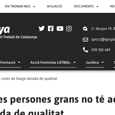
ON TROBAR-NOS
AFILIACIÓ
DOCUMENTS
RE
C/ Burgos 59, 
spccc@
spcgt
935 120 481
Formació
Acció Feminista LGTBIQ+
Jurídica
 cures de llarga durada de qualitat
es persones grans no té a
ada de qualitat